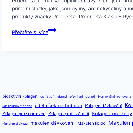
Proerecta je značka doplňků stravy, které jsou ur
přírodní složky, jako jsou byliny, aminokyseliny a 
produkty značky Proerecta: Proerecta Klasik – Ry
Doplněk
Přečtěte si více
stravy
Proerecta
bioaktivní kolagen
co jíst při hubnutí
efektivní hubnutí
Hormonální rovnováha
Kol
jídelníček na hubnutí
Kolagen dávkování
jak zhubnout břicho
Kolagen pro ženy
Kolagen pro sportovce
Kolagen proti stárnutí
Maxulen 
maxulen dávkování
Maxulen libido
Maxulen diskuze