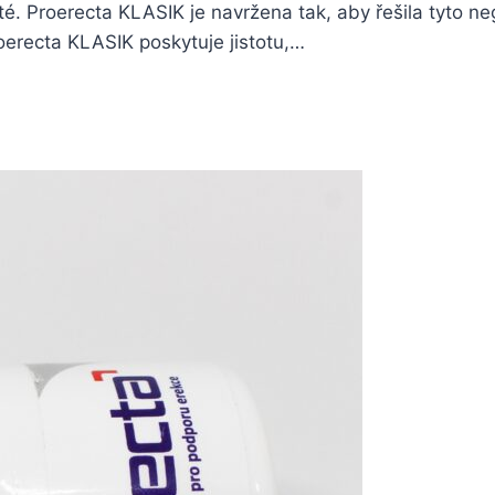
té. Proerecta KLASIK je navržena tak, aby řešila tyto n
oerecta KLASIK poskytuje jistotu,…