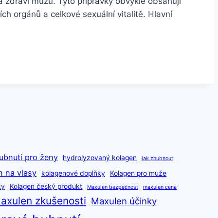
a zdraví mužů. Tyto přípravky obvykle obsahují
ích orgánů a celkové sexuální vitalitě. Hlavní
ubnutí pro ženy
hydrolyzovaný kolagen
jak zhubnout
n na vlasy
kolagenové doplňky
Kolagen pro muže
ky
Kolagen český produkt
Maxulen bezpečnost
maxulen cena
axulen zkušenosti
Maxulen účinky