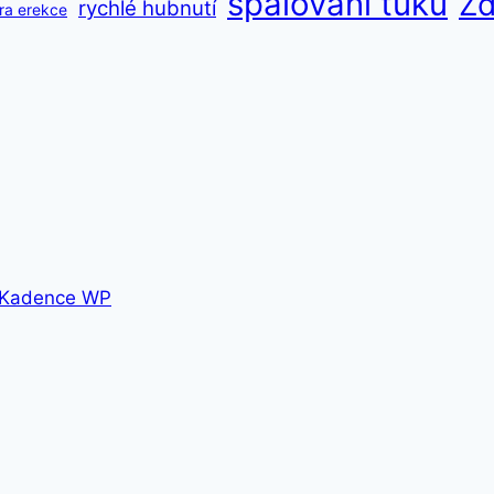
spalování tuků
Zd
rychlé hubnutí
ra erekce
Kadence WP