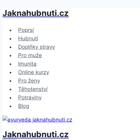
Jaknahubnuti.cz
Přeskočit
na
obsah
Poprsí
Hubnutí
Doplňky stravy
Pro muže
Imunita
Online kurzy
Pro ženy
Těhotenství
Potraviny
Blog
Jaknahubnuti.cz