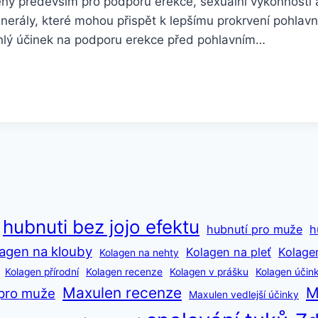
čeny především pro podporu erekce, sexuální výkonnosti 
minerály, které mohou přispět k lepšímu prokrvení pohlavn
chlý účinek na podporu erekce před pohlavním…
hubnuti bez jojo efektu
hubnutí pro muže
h
agen na klouby
Kolagen na pleť
Kolage
Kolagen na nehty
Kolagen přírodní
Kolagen recenze
Kolagen v prášku
Kolagen účin
Maxulen recenze
M
pro muže
Maxulen vedlejší účinky