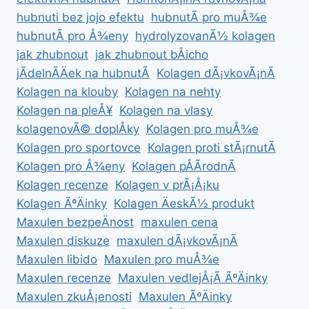
hubnuti bez jojo efektu
hubnutÃ­ pro muÅ¾e
hubnutÃ­ pro Å¾eny
hydrolyzovanÃ½ kolagen
jak zhubnout
jak zhubnout bÅicho
jÃ­delnÃ­Äek na hubnutÃ­
Kolagen dÃ¡vkovÃ¡nÃ­
Kolagen na klouby
Kolagen na nehty
Kolagen na pleÅ¥
Kolagen na vlasy
kolagenovÃ© doplÅky
Kolagen pro muÅ¾e
Kolagen pro sportovce
Kolagen proti stÃ¡rnutÃ­
Kolagen pro Å¾eny
Kolagen pÅÃ­rodnÃ­
Kolagen recenze
Kolagen v prÃ¡Å¡ku
Kolagen ÃºÄinky
Kolagen ÄeskÃ½ produkt
Maxulen bezpeÄnost
maxulen cena
Maxulen diskuze
maxulen dÃ¡vkovÃ¡nÃ­
Maxulen libido
Maxulen pro muÅ¾e
Maxulen recenze
Maxulen vedlejÅ¡Ã­ ÃºÄinky
Maxulen zkuÅ¡enosti
Maxulen ÃºÄinky