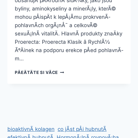
obsahujÃ­ pÅÃ­rodnÃ­ sloÅ¾ky, jako jsou
byliny, aminokyseliny a minerÃ¡ly, kterÃ©
mohou pÅispÄt k lepÅ¡Ã­mu prokrvenÃ­
pohlavnÃ­ch orgÃ¡nÅ¯ a celkovÃ©
sexuÃ¡lnÃ­ vitalitÄ. HlavnÃ­ produkty znaÄky
Proerecta: Proerecta Klasik â RychlÃ½
ÃºÄinek na podporu erekce pÅed pohlavnÃ­
m…
DOPLNÄK
PÅEÄTÄTE SI VÃ­CE
STRAVY
PROERECTA
bioaktivnÃ­ kolagen
co jÃ­st pÅi hubnutÃ­
efektivnÃ­ hubnutÃ­
HormonÃ¡lnÃ­ rovnovÃ¡ha