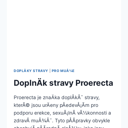
DOPLÅKY STRAVY
|
PRO MUÅ¾E
DoplnÄk stravy Proerecta
Proerecta je znaÄka doplÅkÅ¯ stravy,
kterÃ© jsou urÄeny pÅedevÅ¡Ã­m pro
podporu erekce, sexuÃ¡lnÃ­ vÃ½konnosti a
zdravÃ­ muÅ¾Å¯. Tyto pÅÃ­pravky obvykle