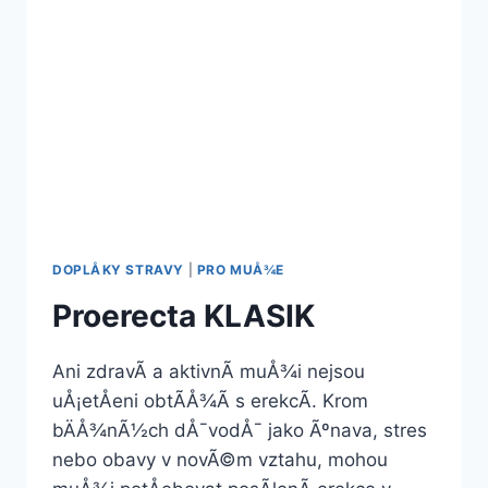
DOPLÅKY STRAVY
|
PRO MUÅ¾E
Proerecta KLASIK
Ani zdravÃ­ a aktivnÃ­ muÅ¾i nejsou
uÅ¡etÅeni obtÃ­Å¾Ã­ s erekcÃ­. Krom
bÄÅ¾nÃ½ch dÅ¯vodÅ¯ jako Ãºnava, stres
nebo obavy v novÃ©m vztahu, mohou