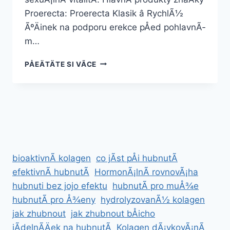
Proerecta: Proerecta Klasik â RychlÃ½
ÃºÄinek na podporu erekce pÅed pohlavnÃ­
m…
DOPLNÄK
PÅEÄTÄTE SI VÃ­CE
STRAVY
PROERECTA
bioaktivnÃ­ kolagen
co jÃ­st pÅi hubnutÃ­
efektivnÃ­ hubnutÃ­
HormonÃ¡lnÃ­ rovnovÃ¡ha
hubnuti bez jojo efektu
hubnutÃ­ pro muÅ¾e
hubnutÃ­ pro Å¾eny
hydrolyzovanÃ½ kolagen
jak zhubnout
jak zhubnout bÅicho
jÃ­delnÃ­Äek na hubnutÃ­
Kolagen dÃ¡vkovÃ¡nÃ­