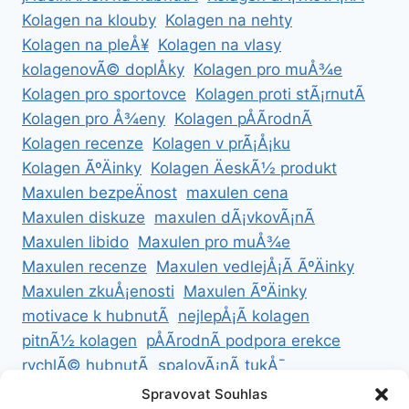
Kolagen na klouby
Kolagen na nehty
Kolagen na pleÅ¥
Kolagen na vlasy
kolagenovÃ© doplÅky
Kolagen pro muÅ¾e
Kolagen pro sportovce
Kolagen proti stÃ¡rnutÃ­
Kolagen pro Å¾eny
Kolagen pÅÃ­rodnÃ­
Kolagen recenze
Kolagen v prÃ¡Å¡ku
Kolagen ÃºÄinky
Kolagen ÄeskÃ½ produkt
Maxulen bezpeÄnost
maxulen cena
Maxulen diskuze
maxulen dÃ¡vkovÃ¡nÃ­
Maxulen libido
Maxulen pro muÅ¾e
Maxulen recenze
Maxulen vedlejÅ¡Ã­ ÃºÄinky
Maxulen zkuÅ¡enosti
Maxulen ÃºÄinky
motivace k hubnutÃ­
nejlepÅ¡Ã­ kolagen
pitnÃ½ kolagen
pÅÃ­rodnÃ­ podpora erekce
rychlÃ© hubnutÃ­
spalovÃ¡nÃ­ tukÅ¯
ZdravÃ© hubnutÃ­
ZdravÃ© recepty na hubnutÃ­
Spravovat Souhlas