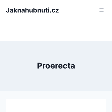
PÅeskoÄit
Jaknahubnuti.cz
na
obsah
Proerecta