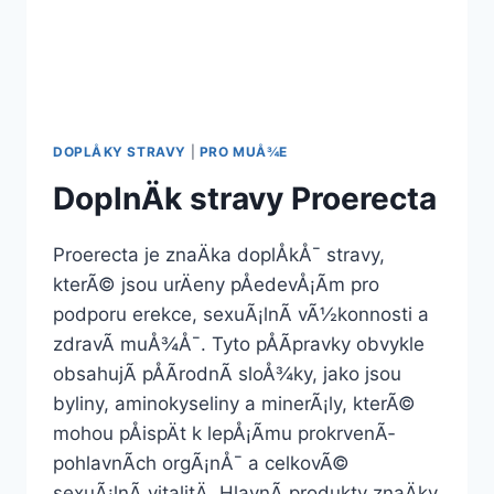
DOPLÅKY STRAVY
|
PRO MUÅ¾E
DoplnÄk stravy Proerecta
Proerecta je znaÄka doplÅkÅ¯ stravy,
kterÃ© jsou urÄeny pÅedevÅ¡Ã­m pro
podporu erekce, sexuÃ¡lnÃ­ vÃ½konnosti a
zdravÃ­ muÅ¾Å¯. Tyto pÅÃ­pravky obvykle
obsahujÃ­ pÅÃ­rodnÃ­ sloÅ¾ky, jako jsou
byliny, aminokyseliny a minerÃ¡ly, kterÃ©
mohou pÅispÄt k lepÅ¡Ã­mu prokrvenÃ­
pohlavnÃ­ch orgÃ¡nÅ¯ a celkovÃ©
sexuÃ¡lnÃ­ vitalitÄ. HlavnÃ­ produkty znaÄky