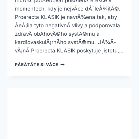
muÅ¾i potÅebovat posÃ­lenÃ­ erekce v
momentech, kdy je nejvÃ­ce dÅ¯leÅ¾itÃ©.
Proerecta KLASIK je navrÅ¾ena tak, aby
ÅeÅ¡ila tyto negativnÃ­ vlivy a podporovala
zdravÃ­ obÄhovÃ©ho systÃ©mu a
kardiovaskulÃ¡rnÃ­ho systÃ©mu. UÅ¾Ã­
vÃ¡nÃ­ Proerecta KLASIK poskytuje jistotu,…
PROERECTA
PÅEÄTÄTE SI VÃ­CE
KLASIK