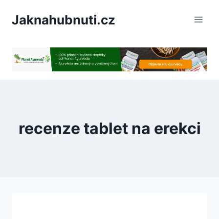
PÅeskoÄit
Jaknahubnuti.cz
na
obsah
recenze tablet na erekci