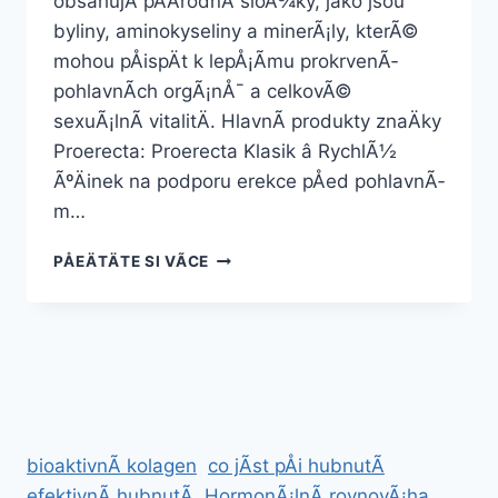
obsahujÃ­ pÅÃ­rodnÃ­ sloÅ¾ky, jako jsou
byliny, aminokyseliny a minerÃ¡ly, kterÃ©
mohou pÅispÄt k lepÅ¡Ã­mu prokrvenÃ­
pohlavnÃ­ch orgÃ¡nÅ¯ a celkovÃ©
sexuÃ¡lnÃ­ vitalitÄ. HlavnÃ­ produkty znaÄky
Proerecta: Proerecta Klasik â RychlÃ½
ÃºÄinek na podporu erekce pÅed pohlavnÃ­
m…
DOPLNÄK
PÅEÄTÄTE SI VÃ­CE
STRAVY
PROERECTA
bioaktivnÃ­ kolagen
co jÃ­st pÅi hubnutÃ­
efektivnÃ­ hubnutÃ­
HormonÃ¡lnÃ­ rovnovÃ¡ha