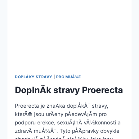
DOPLÅKY STRAVY
|
PRO MUÅ¾E
DoplnÄk stravy Proerecta
Proerecta je znaÄka doplÅkÅ¯ stravy,
kterÃ© jsou urÄeny pÅedevÅ¡Ã­m pro
podporu erekce, sexuÃ¡lnÃ­ vÃ½konnosti a
zdravÃ­ muÅ¾Å¯. Tyto pÅÃ­pravky obvykle