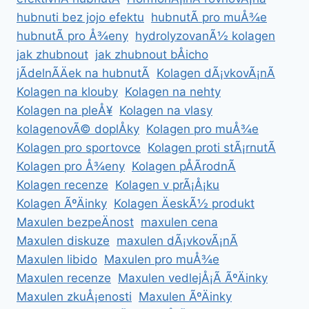
hubnuti bez jojo efektu
hubnutÃ­ pro muÅ¾e
hubnutÃ­ pro Å¾eny
hydrolyzovanÃ½ kolagen
jak zhubnout
jak zhubnout bÅicho
jÃ­delnÃ­Äek na hubnutÃ­
Kolagen dÃ¡vkovÃ¡nÃ­
Kolagen na klouby
Kolagen na nehty
Kolagen na pleÅ¥
Kolagen na vlasy
kolagenovÃ© doplÅky
Kolagen pro muÅ¾e
Kolagen pro sportovce
Kolagen proti stÃ¡rnutÃ­
Kolagen pro Å¾eny
Kolagen pÅÃ­rodnÃ­
Kolagen recenze
Kolagen v prÃ¡Å¡ku
Kolagen ÃºÄinky
Kolagen ÄeskÃ½ produkt
Maxulen bezpeÄnost
maxulen cena
Maxulen diskuze
maxulen dÃ¡vkovÃ¡nÃ­
Maxulen libido
Maxulen pro muÅ¾e
Maxulen recenze
Maxulen vedlejÅ¡Ã­ ÃºÄinky
Maxulen zkuÅ¡enosti
Maxulen ÃºÄinky