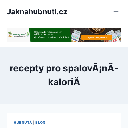
PÅeskoÄit
Jaknahubnuti.cz
na
obsah
recepty pro spalovÃ¡nÃ­
kaloriÃ­
HUBNUTÃ­
|
BLOG