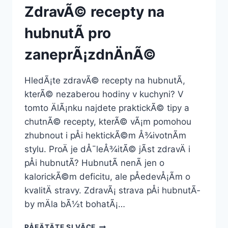
ZdravÃ© recepty na
hubnutÃ­ pro
zaneprÃ¡zdnÄnÃ©
HledÃ¡te zdravÃ© recepty na hubnutÃ­,
kterÃ© nezaberou hodiny v kuchyni? V
tomto ÄlÃ¡nku najdete praktickÃ© tipy a
chutnÃ© recepty, kterÃ© vÃ¡m pomohou
zhubnout i pÅi hektickÃ©m Å¾ivotnÃ­m
stylu. ProÄ je dÅ¯leÅ¾itÃ© jÃ­st zdravÄ i
pÅi hubnutÃ­? HubnutÃ­ nenÃ­ jen o
kalorickÃ©m deficitu, ale pÅedevÅ¡Ã­m o
kvalitÄ stravy. ZdravÃ¡ strava pÅi hubnutÃ­
by mÄla bÃ½t bohatÃ¡…
ZDRAVÃ©
PÅEÄTÄTE SI VÃ­CE