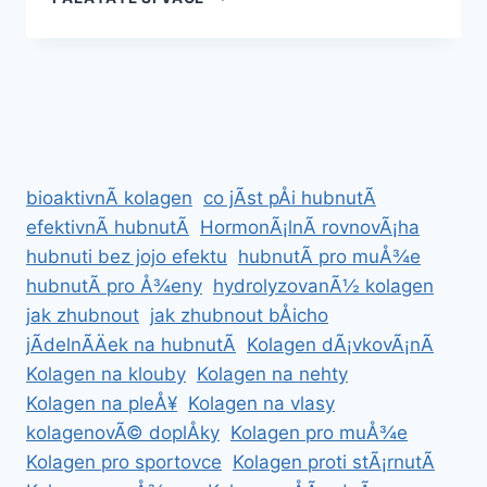
RECEPTY
NA
HUBNUTÃ­
PRO
ZANEPRÃ¡ZDNÄNÃ©
bioaktivnÃ­ kolagen
co jÃ­st pÅi hubnutÃ­
efektivnÃ­ hubnutÃ­
HormonÃ¡lnÃ­ rovnovÃ¡ha
hubnuti bez jojo efektu
hubnutÃ­ pro muÅ¾e
hubnutÃ­ pro Å¾eny
hydrolyzovanÃ½ kolagen
jak zhubnout
jak zhubnout bÅicho
jÃ­delnÃ­Äek na hubnutÃ­
Kolagen dÃ¡vkovÃ¡nÃ­
Kolagen na klouby
Kolagen na nehty
Kolagen na pleÅ¥
Kolagen na vlasy
kolagenovÃ© doplÅky
Kolagen pro muÅ¾e
Kolagen pro sportovce
Kolagen proti stÃ¡rnutÃ­