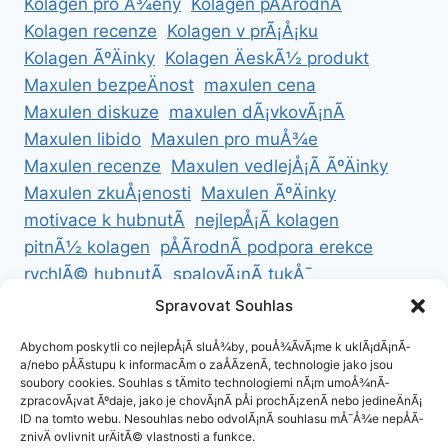
Kolagen pro Å¾eny
Kolagen pÅÃ­rodnÃ­
Kolagen recenze
Kolagen v prÃ¡Å¡ku
Kolagen ÃºÄinky
Kolagen ÄeskÃ½ produkt
Maxulen bezpeÄnost
maxulen cena
Maxulen diskuze
maxulen dÃ¡vkovÃ¡nÃ­
Maxulen libido
Maxulen pro muÅ¾e
Maxulen recenze
Maxulen vedlejÅ¡Ã­ ÃºÄinky
Maxulen zkuÅ¡enosti
Maxulen ÃºÄinky
motivace k hubnutÃ­
nejlepÅ¡Ã­ kolagen
pitnÃ½ kolagen
pÅÃ­rodnÃ­ podpora erekce
rychlÃ© hubnutÃ­
spalovÃ¡nÃ­ tukÅ¯
ZdravÃ© hubnutÃ­
ZdravÃ© recepty na hubnutÃ­
Spravovat Souhlas
zdravÃ½ Å¾ivotnÃ­ styl
Abychom poskytli co nejlepÅ¡Ã­ sluÅ¾by, pouÅ¾Ã­vÃ¡me k uklÃ¡dÃ¡nÃ­
a/nebo pÅÃ­stupu k informacÃ­m o zaÅÃ­zenÃ­, technologie jako jsou
soubory cookies. Souhlas s tÄmito technologiemi nÃ¡m umoÅ¾nÃ­
zpracovÃ¡vat Ãºdaje, jako je chovÃ¡nÃ­ pÅi prochÃ¡zenÃ­ nebo jedineÄnÃ¡
ID na tomto webu. Nesouhlas nebo odvolÃ¡nÃ­ souhlasu mÅ¯Å¾e nepÅÃ­
ZÃ¡sady cookies (EU)
znivÄ ovlivnit urÄitÃ© vlastnosti a funkce.