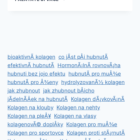
RECEPTY
NA
HUBNUTÃ­
PRO
ZANEPRÃ¡ZDNÄNÃ©
bioaktivnÃ­ kolagen
co jÃ­st pÅi hubnutÃ­
efektivnÃ­ hubnutÃ­
HormonÃ¡lnÃ­ rovnovÃ¡ha
hubnuti bez jojo efektu
hubnutÃ­ pro muÅ¾e
hubnutÃ­ pro Å¾eny
hydrolyzovanÃ½ kolagen
jak zhubnout
jak zhubnout bÅicho
jÃ­delnÃ­Äek na hubnutÃ­
Kolagen dÃ¡vkovÃ¡nÃ­
Kolagen na klouby
Kolagen na nehty
Kolagen na pleÅ¥
Kolagen na vlasy
kolagenovÃ© doplÅky
Kolagen pro muÅ¾e
Kolagen pro sportovce
Kolagen proti stÃ¡rnutÃ­