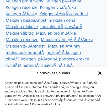
Kolagen pro Å¾eny
Kolagen pÅÃ­rodnÃ­
Kolagen recenze
Kolagen v prÃ¡Å¡ku
Kolagen ÃºÄinky
Kolagen ÄeskÃ½ produkt
Maxulen bezpeÄnost
maxulen cena
Maxulen diskuze
maxulen dÃ¡vkovÃ¡nÃ­
Maxulen libido
Maxulen pro muÅ¾e
Maxulen recenze
Maxulen vedlejÅ¡Ã­ ÃºÄinky
Maxulen zkuÅ¡enosti
Maxulen ÃºÄinky
motivace k hubnutÃ­
nejlepÅ¡Ã­ kolagen
pitnÃ½ kolagen
pÅÃ­rodnÃ­ podpora erekce
rychlÃ© hubnutÃ­
spalovÃ¡nÃ­ tukÅ¯
ZdravÃ© hubnutÃ­
ZdravÃ© recepty na hubnutÃ­
Spravovat Souhlas
zdravÃ½ Å¾ivotnÃ­ styl
Abychom poskytli co nejlepÅ¡Ã­ sluÅ¾by, pouÅ¾Ã­vÃ¡me k uklÃ¡dÃ¡nÃ­
a/nebo pÅÃ­stupu k informacÃ­m o zaÅÃ­zenÃ­, technologie jako jsou
soubory cookies. Souhlas s tÄmito technologiemi nÃ¡m umoÅ¾nÃ­
zpracovÃ¡vat Ãºdaje, jako je chovÃ¡nÃ­ pÅi prochÃ¡zenÃ­ nebo jedineÄnÃ¡
ID na tomto webu. Nesouhlas nebo odvolÃ¡nÃ­ souhlasu mÅ¯Å¾e nepÅÃ­
ZÃ¡sady cookies (EU)
znivÄ ovlivnit urÄitÃ© vlastnosti a funkce.