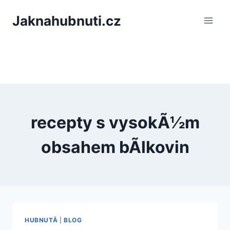
PÅeskoÄit
Jaknahubnuti.cz
na
obsah
recepty s vysokÃ½m
obsahem bÃ­lkovin
HUBNUTÃ­
|
BLOG