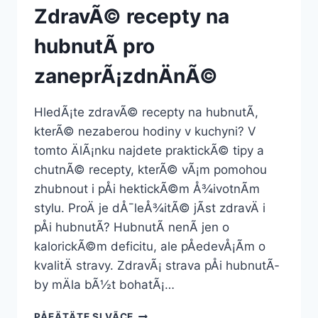
ZdravÃ© recepty na
hubnutÃ­ pro
zaneprÃ¡zdnÄnÃ©
HledÃ¡te zdravÃ© recepty na hubnutÃ­,
kterÃ© nezaberou hodiny v kuchyni? V
tomto ÄlÃ¡nku najdete praktickÃ© tipy a
chutnÃ© recepty, kterÃ© vÃ¡m pomohou
zhubnout i pÅi hektickÃ©m Å¾ivotnÃ­m
stylu. ProÄ je dÅ¯leÅ¾itÃ© jÃ­st zdravÄ i
pÅi hubnutÃ­? HubnutÃ­ nenÃ­ jen o
kalorickÃ©m deficitu, ale pÅedevÅ¡Ã­m o
kvalitÄ stravy. ZdravÃ¡ strava pÅi hubnutÃ­
by mÄla bÃ½t bohatÃ¡…
ZDRAVÃ©
PÅEÄTÄTE SI VÃ­CE