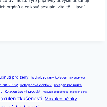
a zdraví mužů. Tyto přípravky obvykle obsahují
ích orgánů a celkové sexuální vitalitě. Hlavní
ubnutí pro ženy
hydrolyzovaný kolagen
jak zhubnout
n na vlasy
kolagenové doplňky
Kolagen pro muže
ky
Kolagen český produkt
Maxulen bezpečnost
maxulen cena
axulen zkušenosti
Maxulen účinky