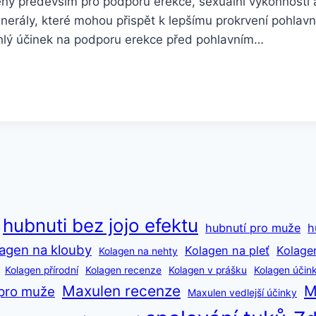
čeny především pro podporu erekce, sexuální výkonnosti 
minerály, které mohou přispět k lepšímu prokrvení pohlavn
chlý účinek na podporu erekce před pohlavním…
hubnuti bez jojo efektu
hubnutí pro muže
h
agen na klouby
Kolagen na pleť
Kolage
Kolagen na nehty
Kolagen přírodní
Kolagen recenze
Kolagen v prášku
Kolagen účin
Maxulen recenze
M
pro muže
Maxulen vedlejší účinky