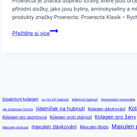
Proerecta je značka doplňků stravy, které jsou ur
přírodní složky, jako jsou byliny, aminokyseliny a 
produkty značky Proerecta: Proerecta Klasik – Ry
Doplněk
Přečtěte si více
stravy
Proerecta
bioaktivní kolagen
co jíst při hubnutí
efektivní hubnutí
Hormonální rovnováha
Kol
jídelníček na hubnutí
Kolagen dávkování
jak zhubnout břicho
Kolagen pro ženy
Kolagen pro sportovce
Kolagen proti stárnutí
Maxulen 
maxulen dávkování
Maxulen libido
Maxulen diskuze