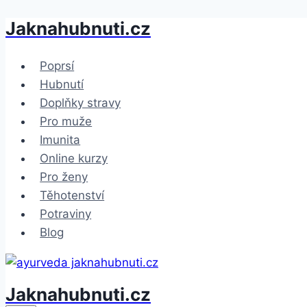
Jaknahubnuti.cz
Přeskočit
na
obsah
Poprsí
Hubnutí
Doplňky stravy
Pro muže
Imunita
Online kurzy
Pro ženy
Těhotenství
Potraviny
Blog
Jaknahubnuti.cz