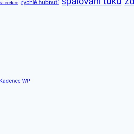
spalování tuků
Zd
rychlé hubnutí
ra erekce
Kadence WP