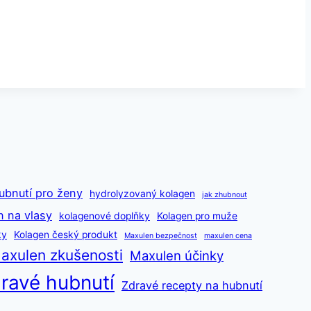
ubnutí pro ženy
hydrolyzovaný kolagen
jak zhubnout
n na vlasy
kolagenové doplňky
Kolagen pro muže
ky
Kolagen český produkt
Maxulen bezpečnost
maxulen cena
axulen zkušenosti
Maxulen účinky
ravé hubnutí
Zdravé recepty na hubnutí