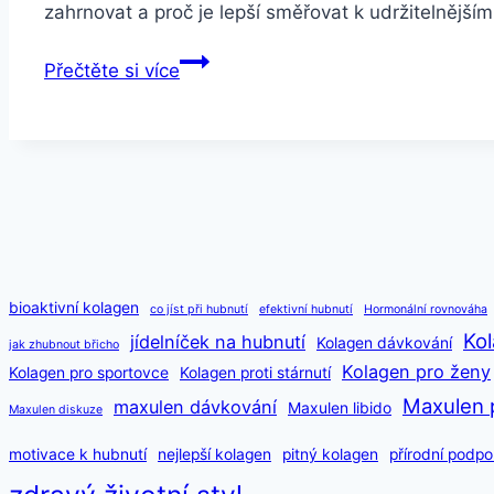
zahrnovat a proč je lepší směřovat k udržitelněj
Jak
Přečtěte si více
shodit
5
kg
za
týden
bioaktivní kolagen
co jíst při hubnutí
efektivní hubnutí
Hormonální rovnováha
Kol
jídelníček na hubnutí
Kolagen dávkování
jak zhubnout břicho
Kolagen pro ženy
Kolagen pro sportovce
Kolagen proti stárnutí
Maxulen 
maxulen dávkování
Maxulen libido
Maxulen diskuze
motivace k hubnutí
nejlepší kolagen
pitný kolagen
přírodní podpo