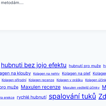
ším metodám….
hubnuti bez jojo efektu
hubnutí pro muže
h
agen na klouby
Kolagen na pleť
Kolage
Kolagen na nehty
Kolagen přírodní
Kolagen recenze
Kolagen v prášku
Kolagen účin
Maxulen recenze
M
pro muže
Maxulen vedlejší účinky
spalování tuků
Zd
rychlé hubnutí
ra erekce