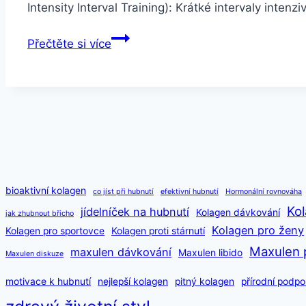
Intensity Interval Training): Krátké intervaly intenz
Nejlepší
Přečtěte si více
cvičení
na
hubnutí
břicha
bioaktivní kolagen
co jíst při hubnutí
efektivní hubnutí
Hormonální rovnováha
Kol
jídelníček na hubnutí
Kolagen dávkování
jak zhubnout břicho
Kolagen pro ženy
Kolagen pro sportovce
Kolagen proti stárnutí
Maxulen 
maxulen dávkování
Maxulen libido
Maxulen diskuze
motivace k hubnutí
nejlepší kolagen
pitný kolagen
přírodní podpo