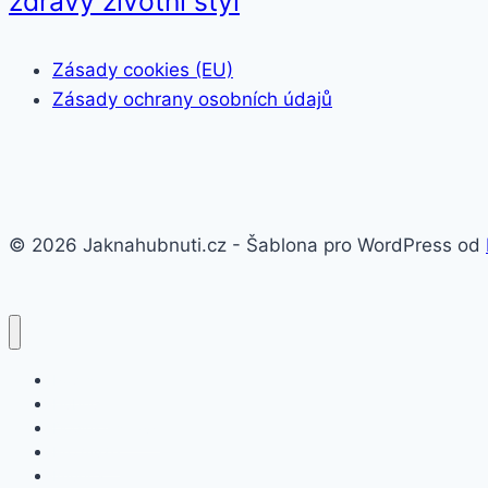
zdravý životní styl
Zásady cookies (EU)
Zásady ochrany osobních údajů
© 2026 Jaknahubnuti.cz - Šablona pro WordPress od
Poprsí
Hubnutí
Doplňky stravy
Pro muže
Imunita