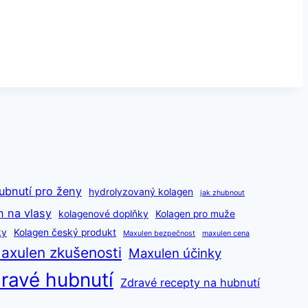
ubnutí pro ženy
hydrolyzovaný kolagen
jak zhubnout
n na vlasy
kolagenové doplňky
Kolagen pro muže
ky
Kolagen český produkt
Maxulen bezpečnost
maxulen cena
axulen zkušenosti
Maxulen účinky
ravé hubnutí
Zdravé recepty na hubnutí