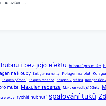
ivního cvičení…
hubnuti bez jojo efektu
hubnutí pro muže
h
agen na klouby
Kolagen na pleť
Kolage
Kolagen na nehty
Kolagen přírodní
Kolagen recenze
Kolagen v prášku
Kolagen účin
Maxulen recenze
M
pro muže
Maxulen vedlejší účinky
spalování tuků
Zd
rychlé hubnutí
ra erekce