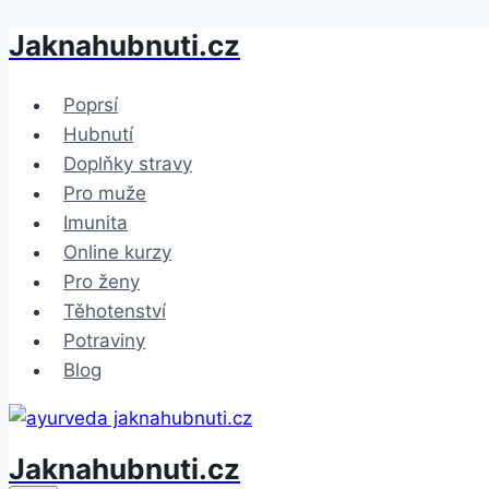
Jaknahubnuti.cz
Přeskočit
na
obsah
Poprsí
Hubnutí
Doplňky stravy
Pro muže
Imunita
Online kurzy
Pro ženy
Těhotenství
Potraviny
Blog
Jaknahubnuti.cz