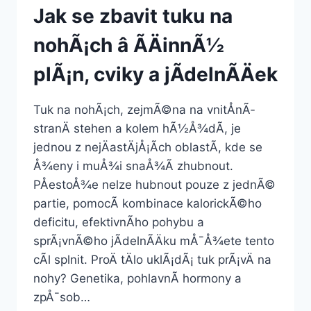
Jak se zbavit tuku na
nohÃ¡ch â ÃÄinnÃ½
plÃ¡n, cviky a jÃ­delnÃ­Äek
Tuk na nohÃ¡ch, zejmÃ©na na vnitÅnÃ­
stranÄ stehen a kolem hÃ½Å¾dÃ­, je
jednou z nejÄastÄjÅ¡Ã­ch oblastÃ­, kde se
Å¾eny i muÅ¾i snaÅ¾Ã­ zhubnout.
PÅestoÅ¾e nelze hubnout pouze z jednÃ©
partie, pomocÃ­ kombinace kalorickÃ©ho
deficitu, efektivnÃ­ho pohybu a
sprÃ¡vnÃ©ho jÃ­delnÃ­Äku mÅ¯Å¾ete tento
cÃ­l splnit. ProÄ tÄlo uklÃ¡dÃ¡ tuk prÃ¡vÄ na
nohy? Genetika, pohlavnÃ­ hormony a
zpÅ¯sob…