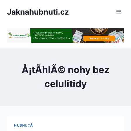
PÅeskoÄit
Jaknahubnuti.cz
na
obsah
Å¡tÃ­hlÃ© nohy bez
celulitidy
HUBNUTÃ­