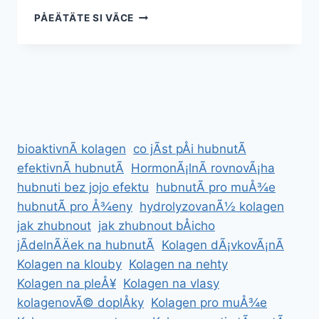
JAK
PÅEÄTÄTE SI VÃ­CE
SE
ZBAVIT
TUKU
NA
NOHÃ¡CH
Â
ÃÄINNÃ½
PLÃ¡N,
bioaktivnÃ­ kolagen
co jÃ­st pÅi hubnutÃ­
CVIKY
A
efektivnÃ­ hubnutÃ­
HormonÃ¡lnÃ­ rovnovÃ¡ha
JÃ­
hubnuti bez jojo efektu
hubnutÃ­ pro muÅ¾e
DELNÃ­
hubnutÃ­ pro Å¾eny
hydrolyzovanÃ½ kolagen
ÄEK
jak zhubnout
jak zhubnout bÅicho
jÃ­delnÃ­Äek na hubnutÃ­
Kolagen dÃ¡vkovÃ¡nÃ­
Kolagen na klouby
Kolagen na nehty
Kolagen na pleÅ¥
Kolagen na vlasy
kolagenovÃ© doplÅky
Kolagen pro muÅ¾e