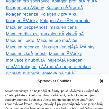
Kolagen pro sportovce
Kolagen proti stÃ¡rnutÃ­
Kolagen pro Å¾eny
Kolagen pÅÃ­rodnÃ­
Kolagen recenze
Kolagen v prÃ¡Å¡ku
Kolagen ÃºÄinky
Kolagen ÄeskÃ½ produkt
Maxulen bezpeÄnost
maxulen cena
Maxulen diskuze
maxulen dÃ¡vkovÃ¡nÃ­
Maxulen libido
Maxulen pro muÅ¾e
Maxulen recenze
Maxulen vedlejÅ¡Ã­ ÃºÄinky
Maxulen zkuÅ¡enosti
Maxulen ÃºÄinky
motivace k hubnutÃ­
nejlepÅ¡Ã­ kolagen
pitnÃ½ kolagen
pÅÃ­rodnÃ­ podpora erekce
rychlÃ© hubnutÃ­
spalovÃ¡nÃ­ tukÅ¯
ZdravÃ© hubnutÃ­
ZdravÃ© recepty na hubnutÃ­
Spravovat Souhlas
zdravÃ½ Å¾ivotnÃ­ styl
Abychom poskytli co nejlepÅ¡Ã­ sluÅ¾by, pouÅ¾Ã­vÃ¡me k uklÃ¡dÃ¡nÃ­
a/nebo pÅÃ­stupu k informacÃ­m o zaÅÃ­zenÃ­, technologie jako jsou
soubory cookies. Souhlas s tÄmito technologiemi nÃ¡m umoÅ¾nÃ­
zpracovÃ¡vat Ãºdaje, jako je chovÃ¡nÃ­ pÅi prochÃ¡zenÃ­ nebo jedineÄnÃ¡
ID na tomto webu. Nesouhlas nebo odvolÃ¡nÃ­ souhlasu mÅ¯Å¾e nepÅÃ­