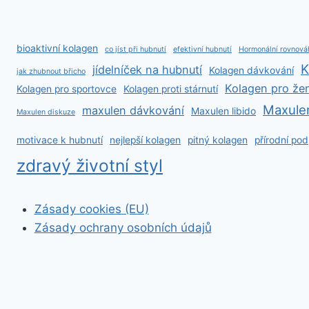
bioaktivní kolagen
co jíst při hubnutí
efektivní hubnutí
Hormonální rovnová
K
jídelníček na hubnutí
Kolagen dávkování
jak zhubnout břicho
Kolagen pro že
Kolagen pro sportovce
Kolagen proti stárnutí
Maxule
maxulen dávkování
Maxulen libido
Maxulen diskuze
motivace k hubnutí
nejlepší kolagen
pitný kolagen
přírodní po
zdravý životní styl
Zásady cookies (EU)
Zásady ochrany osobních údajů