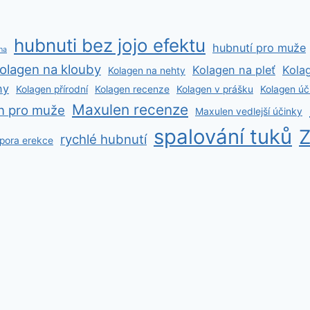
hubnuti bez jojo efektu
hubnutí pro muže
ha
olagen na klouby
Kolagen na pleť
Kola
Kolagen na nehty
ny
Kolagen přírodní
Kolagen recenze
Kolagen v prášku
Kolagen úč
Maxulen recenze
n pro muže
Maxulen vedlejší účinky
spalování tuků
Z
rychlé hubnutí
dpora erekce