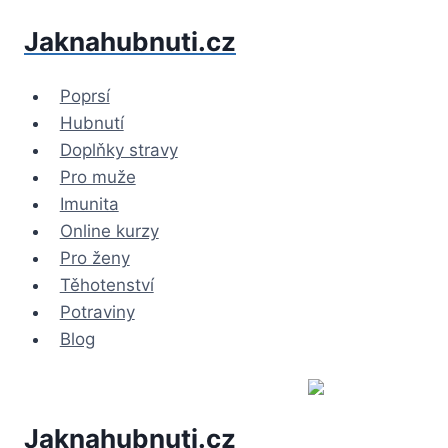
Přeskočit
Jaknahubnuti.cz
na
obsah
Poprsí
Hubnutí
Doplňky stravy
Pro muže
Imunita
Online kurzy
Pro ženy
Těhotenství
Potraviny
Blog
Jaknahubnuti.cz