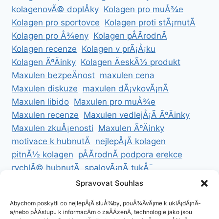
kolagenovÃ© doplÅky
Kolagen pro muÅ¾e
Kolagen pro sportovce
Kolagen proti stÃ¡rnutÃ­
Kolagen pro Å¾eny
Kolagen pÅÃ­rodnÃ­
Kolagen recenze
Kolagen v prÃ¡Å¡ku
Kolagen ÃºÄinky
Kolagen ÄeskÃ½ produkt
Maxulen bezpeÄnost
maxulen cena
Maxulen diskuze
maxulen dÃ¡vkovÃ¡nÃ­
Maxulen libido
Maxulen pro muÅ¾e
Maxulen recenze
Maxulen vedlejÅ¡Ã­ ÃºÄinky
Maxulen zkuÅ¡enosti
Maxulen ÃºÄinky
motivace k hubnutÃ­
nejlepÅ¡Ã­ kolagen
pitnÃ½ kolagen
pÅÃ­rodnÃ­ podpora erekce
rychlÃ© hubnutÃ­
spalovÃ¡nÃ­ tukÅ¯
ZdravÃ© hubnutÃ­
ZdravÃ© recepty na hubnutÃ­
Spravovat Souhlas
zdravÃ½ Å¾ivotnÃ­ styl
Abychom poskytli co nejlepÅ¡Ã­ sluÅ¾by, pouÅ¾Ã­vÃ¡me k uklÃ¡dÃ¡nÃ­
a/nebo pÅÃ­stupu k informacÃ­m o zaÅÃ­zenÃ­, technologie jako jsou