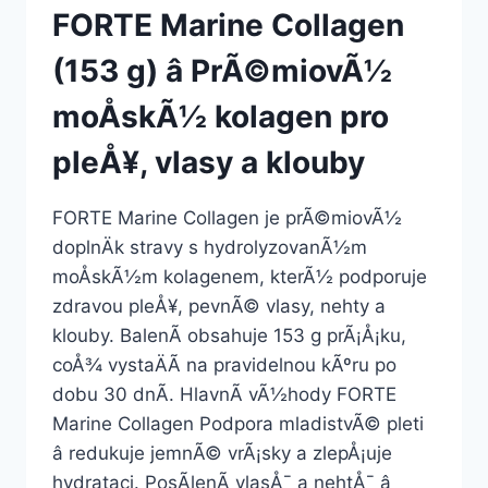
FORTE Marine Collagen
(153 g) â PrÃ©miovÃ½
moÅskÃ½ kolagen pro
pleÅ¥, vlasy a klouby
FORTE Marine Collagen je prÃ©miovÃ½
doplnÄk stravy s hydrolyzovanÃ½m
moÅskÃ½m kolagenem, kterÃ½ podporuje
zdravou pleÅ¥, pevnÃ© vlasy, nehty a
klouby. BalenÃ­ obsahuje 153 g prÃ¡Å¡ku,
coÅ¾ vystaÄÃ­ na pravidelnou kÃºru po
dobu 30 dnÃ­. HlavnÃ­ vÃ½hody FORTE
Marine Collagen Podpora mladistvÃ© pleti
â redukuje jemnÃ© vrÃ¡sky a zlepÅ¡uje
hydrataci. PosÃ­lenÃ­ vlasÅ¯ a nehtÅ¯ â