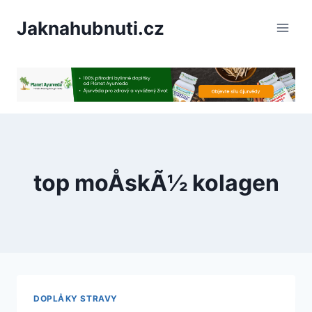
PÅeskoÄit
Jaknahubnuti.cz
na
obsah
top moÅskÃ½ kolagen
DOPLÅKY STRAVY