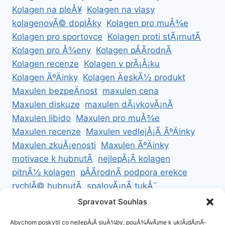
Kolagen na pleÅ¥
Kolagen na vlasy
kolagenovÃ© doplÅky
Kolagen pro muÅ¾e
Kolagen pro sportovce
Kolagen proti stÃ¡rnutÃ­
Kolagen pro Å¾eny
Kolagen pÅÃ­rodnÃ­
Kolagen recenze
Kolagen v prÃ¡Å¡ku
Kolagen ÃºÄinky
Kolagen ÄeskÃ½ produkt
Maxulen bezpeÄnost
maxulen cena
Maxulen diskuze
maxulen dÃ¡vkovÃ¡nÃ­
Maxulen libido
Maxulen pro muÅ¾e
Maxulen recenze
Maxulen vedlejÅ¡Ã­ ÃºÄinky
Maxulen zkuÅ¡enosti
Maxulen ÃºÄinky
motivace k hubnutÃ­
nejlepÅ¡Ã­ kolagen
pitnÃ½ kolagen
pÅÃ­rodnÃ­ podpora erekce
rychlÃ© hubnutÃ­
spalovÃ¡nÃ­ tukÅ¯
ZdravÃ© hubnutÃ­
ZdravÃ© recepty na hubnutÃ­
Spravovat Souhlas
zdravÃ½ Å¾ivotnÃ­ styl
Abychom poskytli co nejlepÅ¡Ã­ sluÅ¾by, pouÅ¾Ã­vÃ¡me k uklÃ¡dÃ¡nÃ­