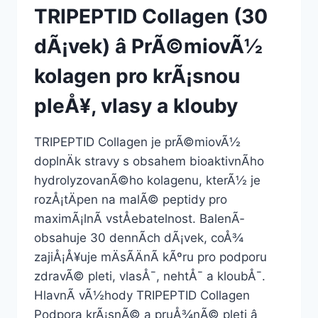
TRIPEPTID Collagen (30
dÃ¡vek) â PrÃ©miovÃ½
kolagen pro krÃ¡snou
pleÅ¥, vlasy a klouby
TRIPEPTID Collagen je prÃ©miovÃ½
doplnÄk stravy s obsahem bioaktivnÃ­ho
hydrolyzovanÃ©ho kolagenu, kterÃ½ je
rozÅ¡tÄpen na malÃ© peptidy pro
maximÃ¡lnÃ­ vstÅebatelnost. BalenÃ­
obsahuje 30 dennÃ­ch dÃ¡vek, coÅ¾
zajiÅ¡Å¥uje mÄsÃ­ÄnÃ­ kÃºru pro podporu
zdravÃ© pleti, vlasÅ¯, nehtÅ¯ a kloubÅ¯.
HlavnÃ­ vÃ½hody TRIPEPTID Collagen
Podpora krÃ¡snÃ© a pruÅ¾nÃ© pleti â