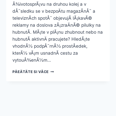
Å¾ivotosprÃ¡vu na druhou kolej a v
dÅ¯sledku se v bezpoÄtu magazÃ­nÅ¯ a
televiznÃ­ch spotÅ¯ objevujÃ­ lÃ¡kavÃ©
reklamy na doslova zÃ¡zraÄnÃ© pilulky na
hubnutÃ­. MÃ¡te v plÃ¡nu zhubnout nebo na
hubnutÃ­ aktivnÄ pracujete? HledÃ¡te
vhodnÃ½ podpÅ¯rnÃ½ prostÅedek,
kterÃ½ vÃ¡m usnadnÃ­ cestu za
vytouÅ¾enÃ½m…
ZELENÃ¡
PÅEÄTÄTE SI VÃ­CE
KÃ¡VA
–
HUBNÄTE
S
PÅÃ­
RODOU