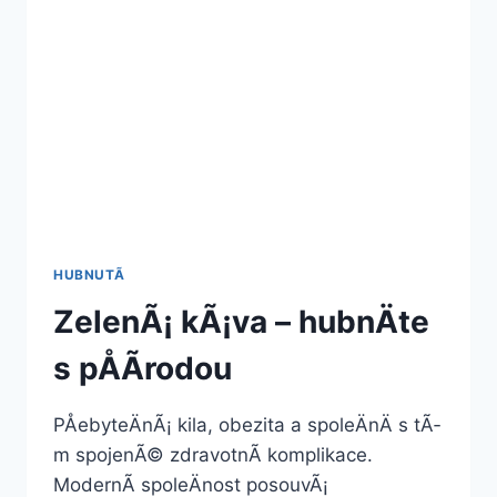
HUBNUTÃ­
ZelenÃ¡ kÃ¡va – hubnÄte
s pÅÃ­rodou
PÅebyteÄnÃ¡ kila, obezita a spoleÄnÄ s tÃ­
m spojenÃ© zdravotnÃ­ komplikace.
ModernÃ­ spoleÄnost posouvÃ¡