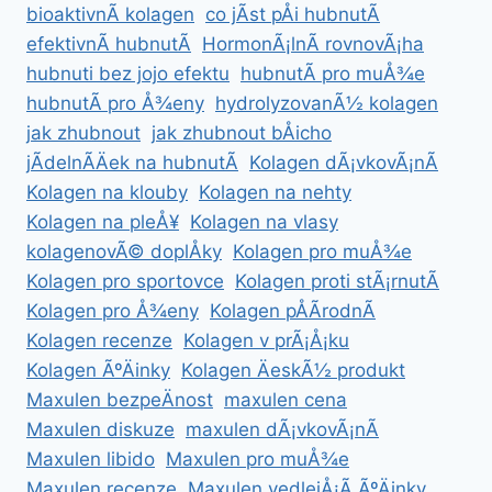
bioaktivnÃ­ kolagen
co jÃ­st pÅi hubnutÃ­
efektivnÃ­ hubnutÃ­
HormonÃ¡lnÃ­ rovnovÃ¡ha
hubnuti bez jojo efektu
hubnutÃ­ pro muÅ¾e
hubnutÃ­ pro Å¾eny
hydrolyzovanÃ½ kolagen
jak zhubnout
jak zhubnout bÅicho
jÃ­delnÃ­Äek na hubnutÃ­
Kolagen dÃ¡vkovÃ¡nÃ­
Kolagen na klouby
Kolagen na nehty
Kolagen na pleÅ¥
Kolagen na vlasy
kolagenovÃ© doplÅky
Kolagen pro muÅ¾e
Kolagen pro sportovce
Kolagen proti stÃ¡rnutÃ­
Kolagen pro Å¾eny
Kolagen pÅÃ­rodnÃ­
Kolagen recenze
Kolagen v prÃ¡Å¡ku
Kolagen ÃºÄinky
Kolagen ÄeskÃ½ produkt
Maxulen bezpeÄnost
maxulen cena
Maxulen diskuze
maxulen dÃ¡vkovÃ¡nÃ­
Maxulen libido
Maxulen pro muÅ¾e
Maxulen recenze
Maxulen vedlejÅ¡Ã­ ÃºÄinky