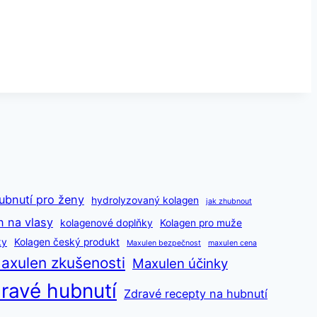
ubnutí pro ženy
hydrolyzovaný kolagen
jak zhubnout
n na vlasy
kolagenové doplňky
Kolagen pro muže
ky
Kolagen český produkt
Maxulen bezpečnost
maxulen cena
axulen zkušenosti
Maxulen účinky
ravé hubnutí
Zdravé recepty na hubnutí