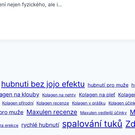
ní nejen fyzického, ale i…
hubnuti bez jojo efektu
hubnutí pro muže
h
agen na klouby
Kolagen na pleť
Kolage
Kolagen na nehty
Kolagen přírodní
Kolagen recenze
Kolagen v prášku
Kolagen účin
Maxulen recenze
M
pro muže
Maxulen vedlejší účinky
spalování tuků
Zd
rychlé hubnutí
ra erekce