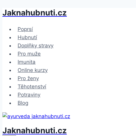
Jaknahubnuti.cz
Přeskočit
na
obsah
Poprsí
Hubnutí
Doplňky stravy
Pro muže
Imunita
Online kurzy
Pro ženy
Těhotenství
Potraviny
Blog
Jaknahubnuti.cz