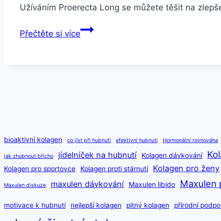
Užíváním Proerecta Long se můžete těšit na zlepše
Proerecta
Přečtěte si více
Long
bioaktivní kolagen
co jíst při hubnutí
efektivní hubnutí
Hormonální rovnováha
Kol
jídelníček na hubnutí
Kolagen dávkování
jak zhubnout břicho
Kolagen pro ženy
Kolagen pro sportovce
Kolagen proti stárnutí
Maxulen 
maxulen dávkování
Maxulen libido
Maxulen diskuze
motivace k hubnutí
nejlepší kolagen
pitný kolagen
přírodní podpo