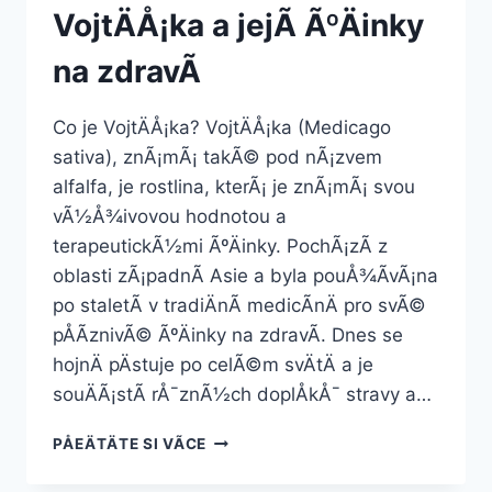
VojtÄÅ¡ka a jejÃ­ ÃºÄinky
na zdravÃ­
Co je VojtÄÅ¡ka? VojtÄÅ¡ka (Medicago
sativa), znÃ¡mÃ¡ takÃ© pod nÃ¡zvem
alfalfa, je rostlina, kterÃ¡ je znÃ¡mÃ¡ svou
vÃ½Å¾ivovou hodnotou a
terapeutickÃ½mi ÃºÄinky. PochÃ¡zÃ­ z
oblasti zÃ¡padnÃ­ Asie a byla pouÅ¾Ã­vÃ¡na
po staletÃ­ v tradiÄnÃ­ medicÃ­nÄ pro svÃ©
pÅÃ­znivÃ© ÃºÄinky na zdravÃ­. Dnes se
hojnÄ pÄstuje po celÃ©m svÄtÄ a je
souÄÃ¡stÃ­ rÅ¯znÃ½ch doplÅkÅ¯ stravy a…
VOJTÄÅ¡KA
PÅEÄTÄTE SI VÃ­CE
A
JEJÃ­