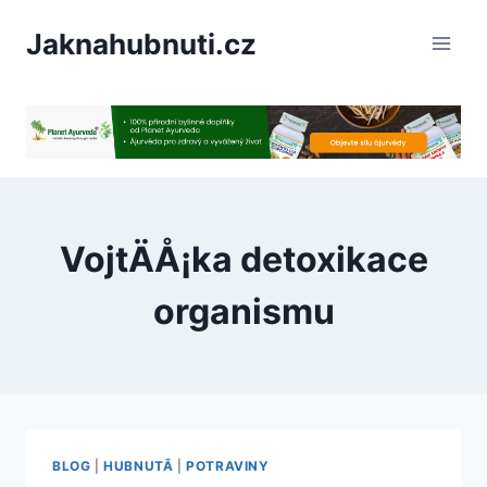
PÅeskoÄit
Jaknahubnuti.cz
na
obsah
VojtÄÅ¡ka detoxikace
organismu
BLOG
|
HUBNUTÃ­
|
POTRAVINY