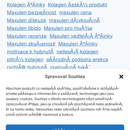
Kolagen ÃºÄinky
Kolagen ÄeskÃ½ produkt
Maxulen bezpeÄnost
maxulen cena
Maxulen diskuze
maxulen dÃ¡vkovÃ¡nÃ­
Maxulen libido
Maxulen pro muÅ¾e
Maxulen recenze
Maxulen vedlejÅ¡Ã­ ÃºÄinky
Maxulen zkuÅ¡enosti
Maxulen ÃºÄinky
motivace k hubnutÃ­
nejlepÅ¡Ã­ kolagen
pitnÃ½ kolagen
pÅÃ­rodnÃ­ podpora erekce
rychlÃ© hubnutÃ­
spalovÃ¡nÃ­ tukÅ¯
ZdravÃ© hubnutÃ­
ZdravÃ© recepty na hubnutÃ­
Spravovat Souhlas
zdravÃ½ Å¾ivotnÃ­ styl
Abychom poskytli co nejlepÅ¡Ã­ sluÅ¾by, pouÅ¾Ã­vÃ¡me k uklÃ¡dÃ¡nÃ­
a/nebo pÅÃ­stupu k informacÃ­m o zaÅÃ­zenÃ­, technologie jako jsou
soubory cookies. Souhlas s tÄmito technologiemi nÃ¡m umoÅ¾nÃ­
zpracovÃ¡vat Ãºdaje, jako je chovÃ¡nÃ­ pÅi prochÃ¡zenÃ­ nebo jedineÄnÃ¡
ID na tomto webu. Nesouhlas nebo odvolÃ¡nÃ­ souhlasu mÅ¯Å¾e nepÅÃ­
ZÃ¡sady cookies (EU)
znivÄ ovlivnit urÄitÃ© vlastnosti a funkce.
ZÃ¡sady ochrany osobnÃ­ch ÃºdajÅ¯