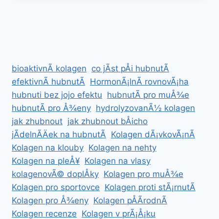
ÃºÄINKY
NA
ZDRAVÃ­
bioaktivnÃ­ kolagen
co jÃ­st pÅi hubnutÃ­
efektivnÃ­ hubnutÃ­
HormonÃ¡lnÃ­ rovnovÃ¡ha
hubnuti bez jojo efektu
hubnutÃ­ pro muÅ¾e
hubnutÃ­ pro Å¾eny
hydrolyzovanÃ½ kolagen
jak zhubnout
jak zhubnout bÅicho
jÃ­delnÃ­Äek na hubnutÃ­
Kolagen dÃ¡vkovÃ¡nÃ­
Kolagen na klouby
Kolagen na nehty
Kolagen na pleÅ¥
Kolagen na vlasy
kolagenovÃ© doplÅky
Kolagen pro muÅ¾e
Kolagen pro sportovce
Kolagen proti stÃ¡rnutÃ­
Kolagen pro Å¾eny
Kolagen pÅÃ­rodnÃ­
Kolagen recenze
Kolagen v prÃ¡Å¡ku