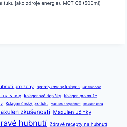
ní tuku jako zdroje energie). MCT C8 (500ml)
ubnutí pro ženy
hydrolyzovaný kolagen
jak zhubnout
n na vlasy
kolagenové doplňky
Kolagen pro muže
ky
Kolagen český produkt
Maxulen bezpečnost
maxulen cena
axulen zkušenosti
Maxulen účinky
ravé hubnutí
Zdravé recepty na hubnutí