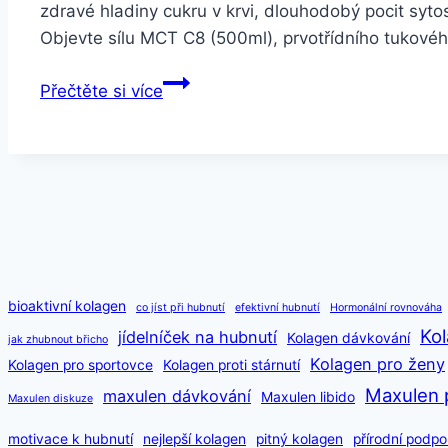
zdravé hladiny cukru v krvi, dlouhodobý pocit syt
Objevte sílu MCT C8 (500ml), prvotřídního tukové
Balíček
Přečtěte si více
na
podporu
hubnutí
–
slevová
akce
bioaktivní kolagen
co jíst při hubnutí
efektivní hubnutí
Hormonální rovnováha
Kol
jídelníček na hubnutí
Kolagen dávkování
jak zhubnout břicho
Kolagen pro ženy
Kolagen pro sportovce
Kolagen proti stárnutí
Maxulen 
maxulen dávkování
Maxulen libido
Maxulen diskuze
motivace k hubnutí
nejlepší kolagen
pitný kolagen
přírodní podpo