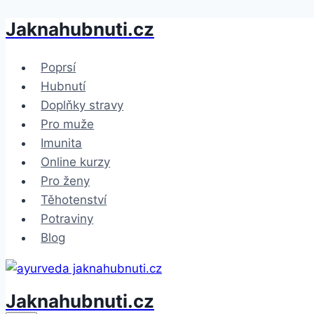
Jaknahubnuti.cz
Přeskočit
na
obsah
Poprsí
Hubnutí
Doplňky stravy
Pro muže
Imunita
Online kurzy
Pro ženy
Těhotenství
Potraviny
Blog
Jaknahubnuti.cz