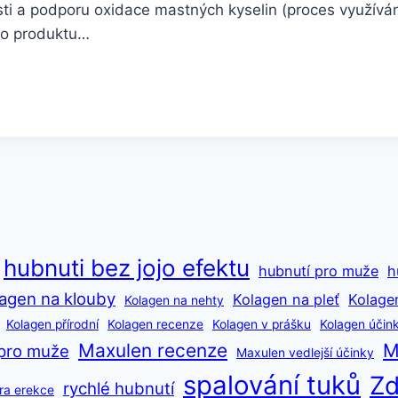
osti a podporu oxidace mastných kyselin (proces využívá
ho produktu…
hubnuti bez jojo efektu
hubnutí pro muže
h
agen na klouby
Kolagen na pleť
Kolage
Kolagen na nehty
Kolagen přírodní
Kolagen recenze
Kolagen v prášku
Kolagen účin
Maxulen recenze
M
pro muže
Maxulen vedlejší účinky
spalování tuků
Zd
rychlé hubnutí
ra erekce