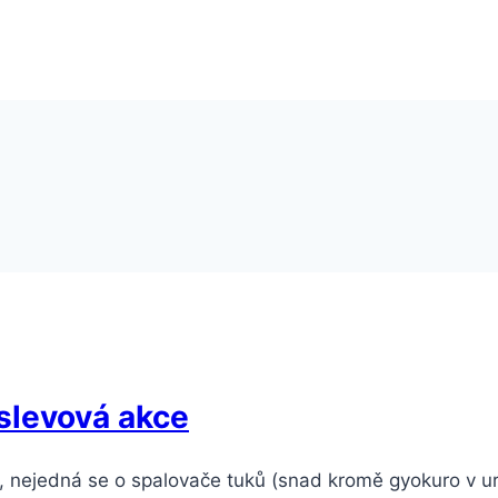
 slevová akce
 nejedná se o spalovače tuků (snad kromě gyokuro v urč