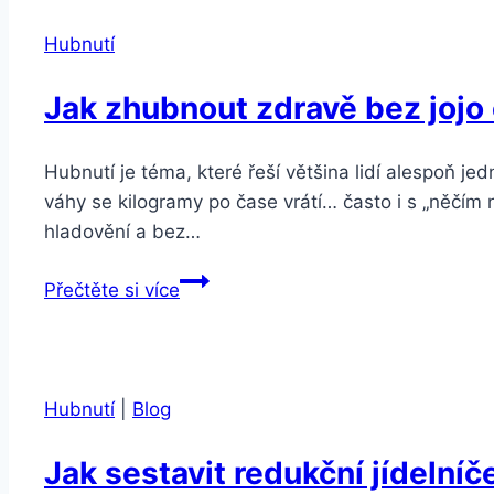
Hubnutí
Jak zhubnout zdravě bez jojo
Hubnutí je téma, které řeší většina lidí alespoň j
váhy se kilogramy po čase vrátí… často i s „něčím n
hladovění a bez…
Jak
Přečtěte si více
zhubnout
zdravě
bez
jojo
Hubnutí
|
Blog
efektu
Jak sestavit redukční jídelníč