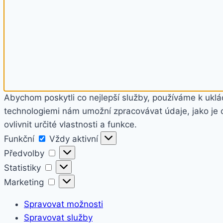
Abychom poskytli co nejlepší služby, používáme k uklád
technologiemi nám umožní zpracovávat údaje, jako je 
ovlivnit určité vlastnosti a funkce.
Funkční
Funkční
Vždy aktivní
Předvolby
Předvolby
Statistiky
Statistiky
Marketing
Marketing
Spravovat možnosti
Spravovat služby