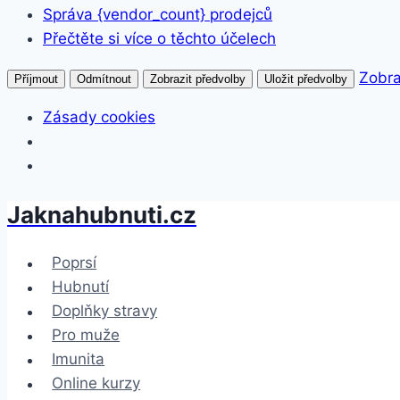
Správa {vendor_count} prodejců
Přečtěte si více o těchto účelech
Zobra
Příjmout
Odmítnout
Zobrazit předvolby
Uložit předvolby
Zásady cookies
Jaknahubnuti.cz
Přeskočit
na
obsah
Poprsí
Hubnutí
Doplňky stravy
Pro muže
Imunita
Online kurzy