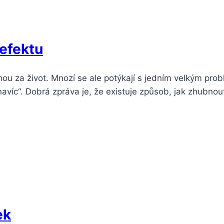
 efektu
ednou za život. Mnozí se ale potýkají s jedním velkým p
avíc“. Dobrá zpráva je, že existuje způsob, jak zhubnout
ek