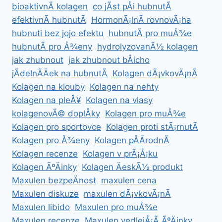
bioaktivnÃ­ kolagen
co jÃ­st pÅi hubnutÃ­
efektivnÃ­ hubnutÃ­
HormonÃ¡lnÃ­ rovnovÃ¡ha
hubnuti bez jojo efektu
hubnutÃ­ pro muÅ¾e
hubnutÃ­ pro Å¾eny
hydrolyzovanÃ½ kolagen
jak zhubnout
jak zhubnout bÅicho
jÃ­delnÃ­Äek na hubnutÃ­
Kolagen dÃ¡vkovÃ¡nÃ­
Kolagen na klouby
Kolagen na nehty
Kolagen na pleÅ¥
Kolagen na vlasy
kolagenovÃ© doplÅky
Kolagen pro muÅ¾e
Kolagen pro sportovce
Kolagen proti stÃ¡rnutÃ­
Kolagen pro Å¾eny
Kolagen pÅÃ­rodnÃ­
Kolagen recenze
Kolagen v prÃ¡Å¡ku
Kolagen ÃºÄinky
Kolagen ÄeskÃ½ produkt
Maxulen bezpeÄnost
maxulen cena
Maxulen diskuze
maxulen dÃ¡vkovÃ¡nÃ­
Maxulen libido
Maxulen pro muÅ¾e
Maxulen recenze
Maxulen vedlejÅ¡Ã­ ÃºÄinky