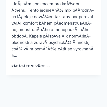
ideÃ¡lnÃ­m spojencem pro kaÅ¾dou
Å¾enu. Tento jedineÄnÃ½ mix pÅÃ­rodnÃ­
ch lÃ¡tek je navrÅ¾en tak, aby podporoval
vÃ¡Å¡ komfort bÄhem pÅedmenstruaÄnÃ­
ho, menstruaÄnÃ­ho a menopauzÃ¡lnÃ­ho
obdobÃ­. Kapsle pÅispÃ­vajÃ­ k normÃ¡lnÃ­
plodnosti a zdravÃ­ psychickÃ© Äinnosti,
coÅ¾ vÃ¡m pomÅ¯Å¾e cÃ­tit se vyrovnanÄ
a…
WOMANÂS
PÅEÄTÄTE SI VÃ­CE
VITALITY
60
KAPSLÃ­