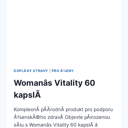
DOPLÅKY STRAVY
|
PRO Å¾ENY
Womanâs Vitality 60
kapslÃ­
KomplexnÃ­ pÅÃ­rodnÃ­ produkt pro podporu
Å¾enskÃ©ho zdravÃ­ Objevte pÅirozenou
sÃ­lu s Womanâs Vitality 60 kapslÃ­ â