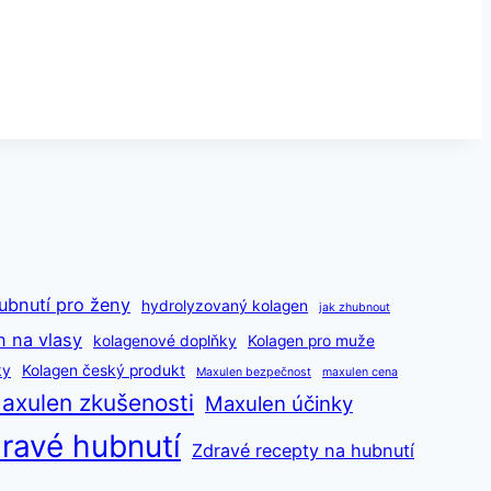
ubnutí pro ženy
hydrolyzovaný kolagen
jak zhubnout
n na vlasy
kolagenové doplňky
Kolagen pro muže
ky
Kolagen český produkt
Maxulen bezpečnost
maxulen cena
axulen zkušenosti
Maxulen účinky
ravé hubnutí
Zdravé recepty na hubnutí