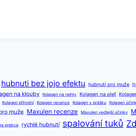
hubnuti bez jojo efektu
hubnutí pro muže
h
agen na klouby
Kolagen na pleť
Kolage
Kolagen na nehty
Kolagen přírodní
Kolagen recenze
Kolagen v prášku
Kolagen účin
Maxulen recenze
M
pro muže
Maxulen vedlejší účinky
spalování tuků
Zd
rychlé hubnutí
ra erekce