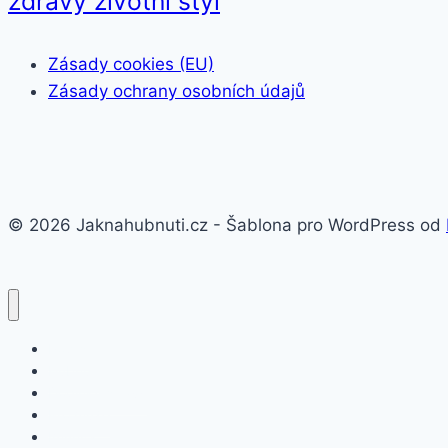
zdravý životní styl
Zásady cookies (EU)
Zásady ochrany osobních údajů
© 2026 Jaknahubnuti.cz - Šablona pro WordPress od
Poprsí
Hubnutí
Doplňky stravy
Pro muže
Imunita