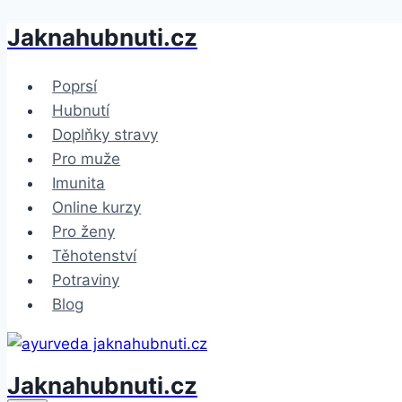
Jaknahubnuti.cz
Přeskočit
na
obsah
Poprsí
Hubnutí
Doplňky stravy
Pro muže
Imunita
Online kurzy
Pro ženy
Těhotenství
Potraviny
Blog
Jaknahubnuti.cz