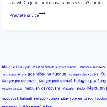
zbavit. Co je to jarní únava a proč vzniká? Jarní…
Jak
Přečtěte si více
se
zbavit
jarní
únavy
jednou
provždy
–
Kompletní
bioaktivní kolagen
co jíst při hubnutí
efektivní hubnutí
Hormonální rovnováha
návod
Kol
jídelníček na hubnutí
Kolagen dávkování
jak zhubnout břicho
Kolagen pro ženy
Kolagen pro sportovce
Kolagen proti stárnutí
Maxulen 
maxulen dávkování
Maxulen libido
Maxulen diskuze
motivace k hubnutí
nejlepší kolagen
pitný kolagen
přírodní podpo