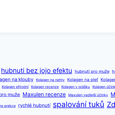
hubnuti bez jojo efektu
hubnutí pro muže
h
agen na klouby
Kolagen na pleť
Kolage
Kolagen na nehty
Kolagen přírodní
Kolagen recenze
Kolagen v prášku
Kolagen účin
Maxulen recenze
M
pro muže
Maxulen vedlejší účinky
spalování tuků
Zd
rychlé hubnutí
ra erekce