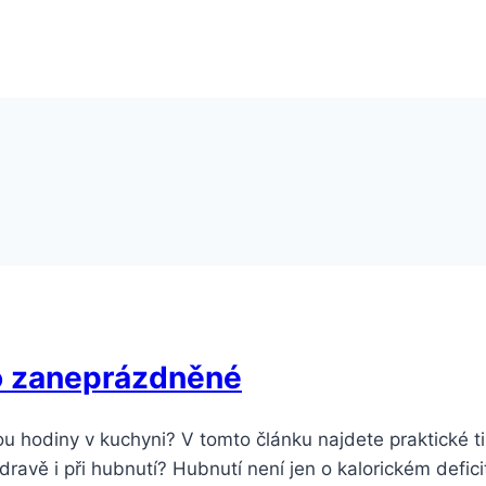
ro zaneprázdněné
ou hodiny v kuchyni? V tomto článku najdete praktické 
t zdravě i při hubnutí? Hubnutí není jen o kalorickém defic