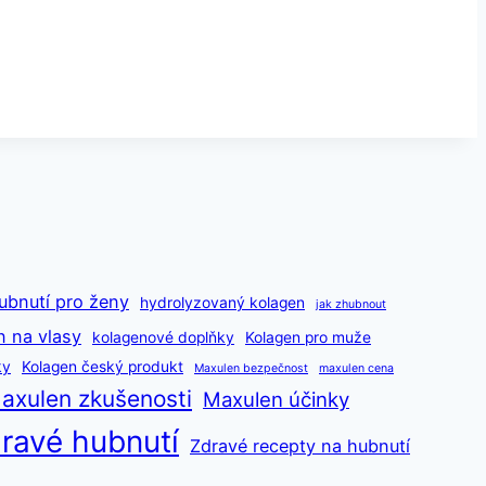
ubnutí pro ženy
hydrolyzovaný kolagen
jak zhubnout
n na vlasy
kolagenové doplňky
Kolagen pro muže
ky
Kolagen český produkt
Maxulen bezpečnost
maxulen cena
axulen zkušenosti
Maxulen účinky
ravé hubnutí
Zdravé recepty na hubnutí