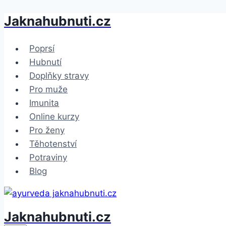
Jaknahubnuti.cz
Přeskočit
na
obsah
Poprsí
Hubnutí
Doplňky stravy
Pro muže
Imunita
Online kurzy
Pro ženy
Těhotenství
Potraviny
Blog
Jaknahubnuti.cz