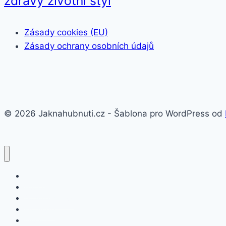
zdravý životní styl
Zásady cookies (EU)
Zásady ochrany osobních údajů
© 2026 Jaknahubnuti.cz - Šablona pro WordPress od
Poprsí
Hubnutí
Doplňky stravy
Pro muže
Imunita