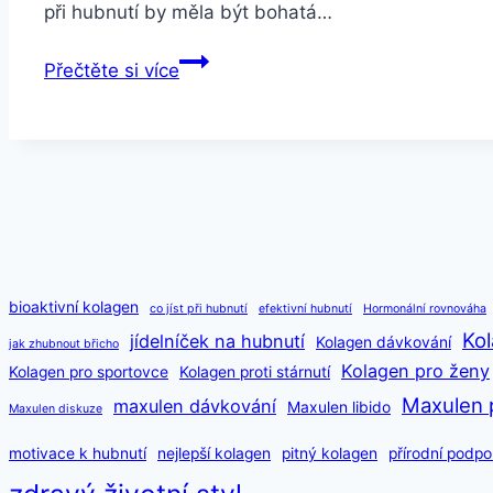
při hubnutí by měla být bohatá…
Zdravé
Přečtěte si více
recepty
na
hubnutí
pro
zaneprázdněné
bioaktivní kolagen
co jíst při hubnutí
efektivní hubnutí
Hormonální rovnováha
Kol
jídelníček na hubnutí
Kolagen dávkování
jak zhubnout břicho
Kolagen pro ženy
Kolagen pro sportovce
Kolagen proti stárnutí
Maxulen 
maxulen dávkování
Maxulen libido
Maxulen diskuze
motivace k hubnutí
nejlepší kolagen
pitný kolagen
přírodní podpo