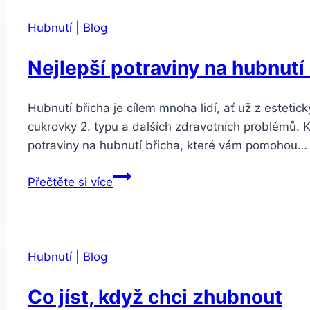
Hubnutí
|
Blog
Nejlepší potraviny na hubnutí
Hubnutí břicha je cílem mnoha lidí, ať už z estetic
cukrovky 2. typu a dalších zdravotních problémů. 
potraviny na hubnutí břicha, které vám pomohou…
Nejlepší
Přečtěte si více
potraviny
na
hubnutí
břicha
Hubnutí
|
Blog
Co jíst, když chci zhubnout