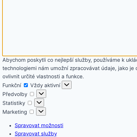
Abychom poskytli co nejlepší služby, používáme k uklád
technologiemi nám umožní zpracovávat údaje, jako je 
ovlivnit určité vlastnosti a funkce.
Funkční
Funkční
Vždy aktivní
Předvolby
Předvolby
Statistiky
Statistiky
Marketing
Marketing
Spravovat možnosti
Spravovat služby