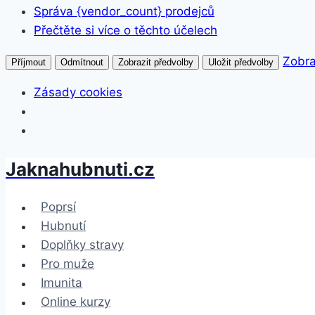
Správa {vendor_count} prodejců
Přečtěte si více o těchto účelech
Zobra
Příjmout
Odmítnout
Zobrazit předvolby
Uložit předvolby
Zásady cookies
Jaknahubnuti.cz
Přeskočit
na
obsah
Poprsí
Hubnutí
Doplňky stravy
Pro muže
Imunita
Online kurzy