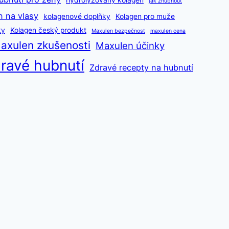
hydrolyzovaný kolagen
jak zhubnout
n na vlasy
kolagenové doplňky
Kolagen pro muže
ky
Kolagen český produkt
Maxulen bezpečnost
maxulen cena
axulen zkušenosti
Maxulen účinky
ravé hubnutí
Zdravé recepty na hubnutí