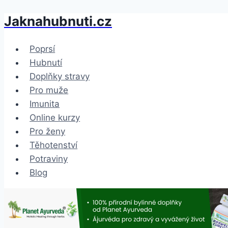
Jaknahubnuti.cz
Přeskočit
na
obsah
Poprsí
Hubnutí
Doplňky stravy
Pro muže
Imunita
Online kurzy
Pro ženy
Těhotenství
Potraviny
Blog