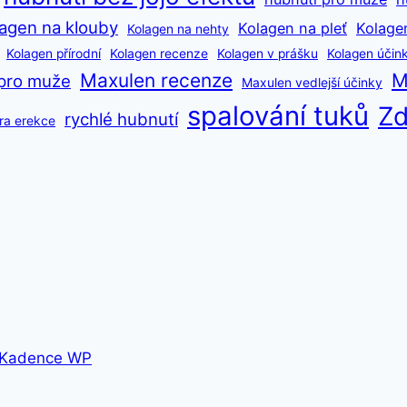
agen na klouby
Kolagen na pleť
Kolage
Kolagen na nehty
Kolagen přírodní
Kolagen recenze
Kolagen v prášku
Kolagen účin
Maxulen recenze
M
pro muže
Maxulen vedlejší účinky
spalování tuků
Zd
rychlé hubnutí
ra erekce
Kadence WP