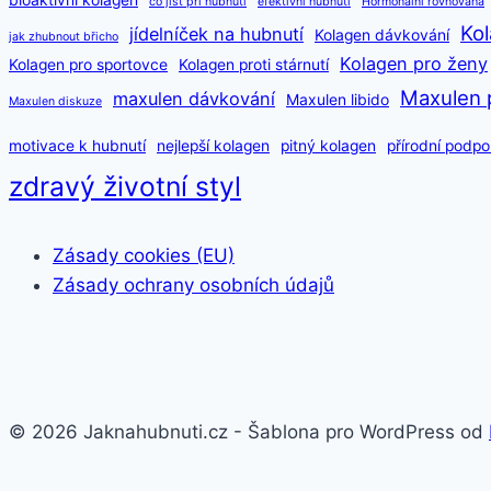
bioaktivní kolagen
co jíst při hubnutí
efektivní hubnutí
Hormonální rovnováha
Kol
jídelníček na hubnutí
Kolagen dávkování
jak zhubnout břicho
Kolagen pro ženy
Kolagen pro sportovce
Kolagen proti stárnutí
Maxulen 
maxulen dávkování
Maxulen libido
Maxulen diskuze
motivace k hubnutí
nejlepší kolagen
pitný kolagen
přírodní podpo
zdravý životní styl
Zásady cookies (EU)
Zásady ochrany osobních údajů
© 2026 Jaknahubnuti.cz - Šablona pro WordPress od