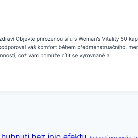
draví Objevte přirozenou sílu s Woman’s Vitality 60 ka
by podporoval váš komfort během předmenstruačního, m
 činnosti, což vám pomůže cítit se vyrovnaně a…
hubnuti bez jojo efektu
hubnutí pro muže
h