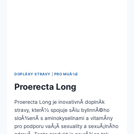
DOPLÅKY STRAVY
|
PRO MUÅ¾E
Proerecta Long
Proerecta Long je inovativnÃ­ doplnÄk
stravy, kterÃ½ spojuje sÃ­lu bylinnÃ©ho
sloÅ¾enÃ­ s aminokyselinami a vitamÃ­ny
pro podporu vaÅ¡Ã­ sexuality a sexuÃ¡lnÃ­ho