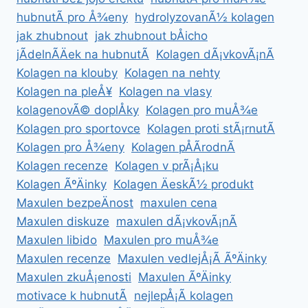
hubnutÃ­ pro Å¾eny
hydrolyzovanÃ½ kolagen
jak zhubnout
jak zhubnout bÅicho
jÃ­delnÃ­Äek na hubnutÃ­
Kolagen dÃ¡vkovÃ¡nÃ­
Kolagen na klouby
Kolagen na nehty
Kolagen na pleÅ¥
Kolagen na vlasy
kolagenovÃ© doplÅky
Kolagen pro muÅ¾e
Kolagen pro sportovce
Kolagen proti stÃ¡rnutÃ­
Kolagen pro Å¾eny
Kolagen pÅÃ­rodnÃ­
Kolagen recenze
Kolagen v prÃ¡Å¡ku
Kolagen ÃºÄinky
Kolagen ÄeskÃ½ produkt
Maxulen bezpeÄnost
maxulen cena
Maxulen diskuze
maxulen dÃ¡vkovÃ¡nÃ­
Maxulen libido
Maxulen pro muÅ¾e
Maxulen recenze
Maxulen vedlejÅ¡Ã­ ÃºÄinky
Maxulen zkuÅ¡enosti
Maxulen ÃºÄinky
motivace k hubnutÃ­
nejlepÅ¡Ã­ kolagen