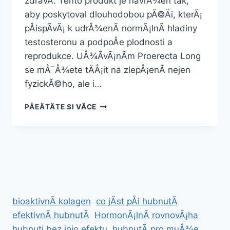
zdravÃ­. Tento produkt je navrÅ¾en tak,
aby poskytoval dlouhodobou pÃ©Äi, kterÃ¡
pÅispÃ­vÃ¡ k udrÅ¾enÃ­ normÃ¡lnÃ­ hladiny
testosteronu a podpoÅe plodnosti a
reprodukce. UÅ¾Ã­vÃ¡nÃ­m Proerecta Long
se mÅ¯Å¾ete tÄÅ¡it na zlepÅ¡enÃ­ nejen
fyzickÃ©ho, ale i…
PROERECTA
PÅEÄTÄTE SI VÃ­CE
LONG
bioaktivnÃ­ kolagen
co jÃ­st pÅi hubnutÃ­
efektivnÃ­ hubnutÃ­
HormonÃ¡lnÃ­ rovnovÃ¡ha
hubnuti bez jojo efektu
hubnutÃ­ pro muÅ¾e