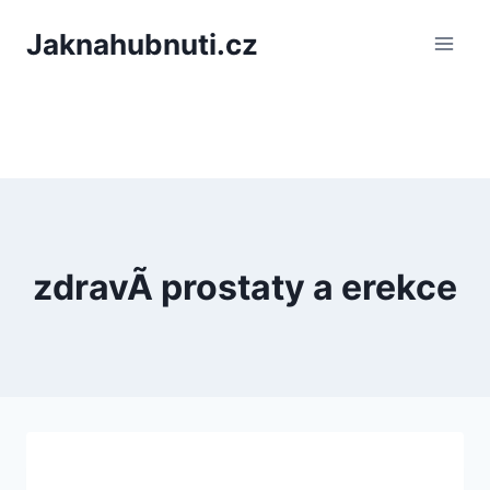
PÅeskoÄit
Jaknahubnuti.cz
na
obsah
zdravÃ­ prostaty a erekce