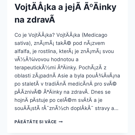
VojtÄÅ¡ka a jejÃ­ ÃºÄinky
na zdravÃ­
Co je VojtÄÅ¡ka? VojtÄÅ¡ka (Medicago
sativa), znÃ¡mÃ¡ takÃ© pod nÃ¡zvem
alfalfa, je rostlina, kterÃ¡ je znÃ¡mÃ¡ svou
vÃ½Å¾ivovou hodnotou a
terapeutickÃ½mi ÃºÄinky. PochÃ¡zÃ­ z
oblasti zÃ¡padnÃ­ Asie a byla pouÅ¾Ã­vÃ¡na
po staletÃ­ v tradiÄnÃ­ medicÃ­nÄ pro svÃ©
pÅÃ­znivÃ© ÃºÄinky na zdravÃ­. Dnes se
hojnÄ pÄstuje po celÃ©m svÄtÄ a je
souÄÃ¡stÃ­ rÅ¯znÃ½ch doplÅkÅ¯ stravy a…
VOJTÄÅ¡KA
PÅEÄTÄTE SI VÃ­CE
A
JEJÃ­