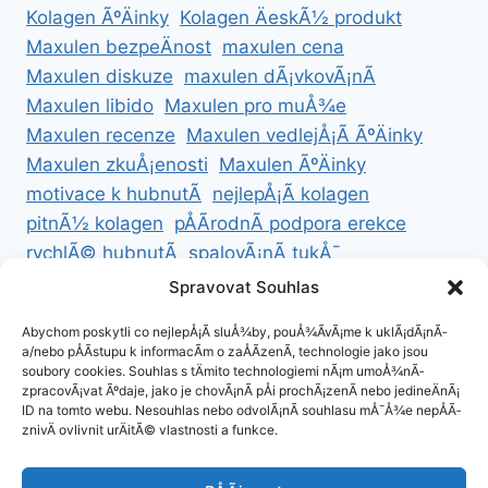
Kolagen ÃºÄinky
Kolagen ÄeskÃ½ produkt
Maxulen bezpeÄnost
maxulen cena
Maxulen diskuze
maxulen dÃ¡vkovÃ¡nÃ­
Maxulen libido
Maxulen pro muÅ¾e
Maxulen recenze
Maxulen vedlejÅ¡Ã­ ÃºÄinky
Maxulen zkuÅ¡enosti
Maxulen ÃºÄinky
motivace k hubnutÃ­
nejlepÅ¡Ã­ kolagen
pitnÃ½ kolagen
pÅÃ­rodnÃ­ podpora erekce
rychlÃ© hubnutÃ­
spalovÃ¡nÃ­ tukÅ¯
ZdravÃ© hubnutÃ­
ZdravÃ© recepty na hubnutÃ­
Spravovat Souhlas
zdravÃ½ Å¾ivotnÃ­ styl
Abychom poskytli co nejlepÅ¡Ã­ sluÅ¾by, pouÅ¾Ã­vÃ¡me k uklÃ¡dÃ¡nÃ­
a/nebo pÅÃ­stupu k informacÃ­m o zaÅÃ­zenÃ­, technologie jako jsou
soubory cookies. Souhlas s tÄmito technologiemi nÃ¡m umoÅ¾nÃ­
zpracovÃ¡vat Ãºdaje, jako je chovÃ¡nÃ­ pÅi prochÃ¡zenÃ­ nebo jedineÄnÃ¡
ID na tomto webu. Nesouhlas nebo odvolÃ¡nÃ­ souhlasu mÅ¯Å¾e nepÅÃ­
ZÃ¡sady cookies (EU)
znivÄ ovlivnit urÄitÃ© vlastnosti a funkce.
ZÃ¡sady ochrany osobnÃ­ch ÃºdajÅ¯