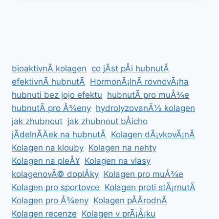
ÃºÄINKY
NA
ZDRAVÃ­
bioaktivnÃ­ kolagen
co jÃ­st pÅi hubnutÃ­
efektivnÃ­ hubnutÃ­
HormonÃ¡lnÃ­ rovnovÃ¡ha
hubnuti bez jojo efektu
hubnutÃ­ pro muÅ¾e
hubnutÃ­ pro Å¾eny
hydrolyzovanÃ½ kolagen
jak zhubnout
jak zhubnout bÅicho
jÃ­delnÃ­Äek na hubnutÃ­
Kolagen dÃ¡vkovÃ¡nÃ­
Kolagen na klouby
Kolagen na nehty
Kolagen na pleÅ¥
Kolagen na vlasy
kolagenovÃ© doplÅky
Kolagen pro muÅ¾e
Kolagen pro sportovce
Kolagen proti stÃ¡rnutÃ­
Kolagen pro Å¾eny
Kolagen pÅÃ­rodnÃ­
Kolagen recenze
Kolagen v prÃ¡Å¡ku