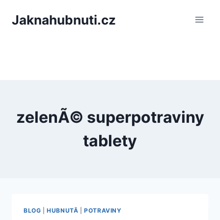
PÅeskoÄit
Jaknahubnuti.cz
na
obsah
zelenÃ© superpotraviny
tablety
BLOG
|
HUBNUTÃ­
|
POTRAVINY