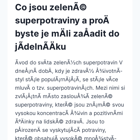
Co jsou zelenÃ©
superpotraviny a proÄ
byste je mÄli zaÅadit do
jÃ­delnÃ­Äku
Ãvod do svÄta zelenÃ½ch superpotravin V
dneÅ¡nÃ­ dobÄ, kdy je zdravÃ½ Å¾ivotnÃ­
styl stÃ¡le populÃ¡rnÄjÅ¡Ã­, se stÃ¡le vÃ­ce
mluvÃ­ o tzv. superpotravinÃ¡ch. Mezi nimi si
zvlÃ¡Å¡tnÃ­ mÃ­sto zaslouÅ¾Ã­ zelenÃ©
superpotraviny, kterÃ© jsou znÃ¡mÃ© svou
vysokou koncentracÃ­ Å¾ivin a pozitivnÃ­mi
ÃºÄinky na lidskÃ© zdravÃ­. Jsou to
pÅirozenÄ se vyskytujÃ­cÃ­ potraviny,
kterÃ© obsahujÃ­ vysokÃ© mnoÅ¾stvÃ­