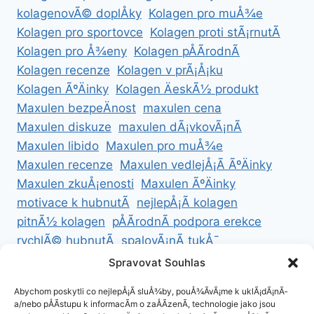
kolagenovÃ© doplÅky
Kolagen pro muÅ¾e
Kolagen pro sportovce
Kolagen proti stÃ¡rnutÃ­
Kolagen pro Å¾eny
Kolagen pÅÃ­rodnÃ­
Kolagen recenze
Kolagen v prÃ¡Å¡ku
Kolagen ÃºÄinky
Kolagen ÄeskÃ½ produkt
Maxulen bezpeÄnost
maxulen cena
Maxulen diskuze
maxulen dÃ¡vkovÃ¡nÃ­
Maxulen libido
Maxulen pro muÅ¾e
Maxulen recenze
Maxulen vedlejÅ¡Ã­ ÃºÄinky
Maxulen zkuÅ¡enosti
Maxulen ÃºÄinky
motivace k hubnutÃ­
nejlepÅ¡Ã­ kolagen
pitnÃ½ kolagen
pÅÃ­rodnÃ­ podpora erekce
rychlÃ© hubnutÃ­
spalovÃ¡nÃ­ tukÅ¯
ZdravÃ© hubnutÃ­
ZdravÃ© recepty na hubnutÃ­
Spravovat Souhlas
zdravÃ½ Å¾ivotnÃ­ styl
Abychom poskytli co nejlepÅ¡Ã­ sluÅ¾by, pouÅ¾Ã­vÃ¡me k uklÃ¡dÃ¡nÃ­
a/nebo pÅÃ­stupu k informacÃ­m o zaÅÃ­zenÃ­, technologie jako jsou