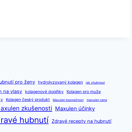
ubnutí pro ženy
hydrolyzovaný kolagen
jak zhubnout
n na vlasy
kolagenové doplňky
Kolagen pro muže
ky
Kolagen český produkt
Maxulen bezpečnost
maxulen cena
axulen zkušenosti
Maxulen účinky
ravé hubnutí
Zdravé recepty na hubnutí