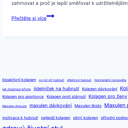
zahrnovat a proč je lepší směřovat k udržitelněj
Jak
Přečtěte si více
shodit
5
kg
za
týden
bioaktivní kolagen
co jíst při hubnutí
efektivní hubnutí
Hormonální rovnováha
Kol
jídelníček na hubnutí
Kolagen dávkování
jak zhubnout břicho
Kolagen pro ženy
Kolagen pro sportovce
Kolagen proti stárnutí
Maxulen 
maxulen dávkování
Maxulen libido
Maxulen diskuze
motivace k hubnutí
nejlepší kolagen
pitný kolagen
přírodní podpo