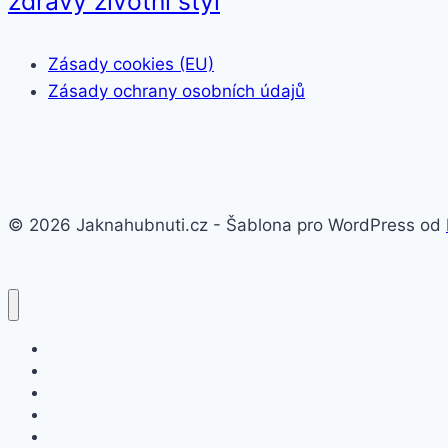
zdravý životní styl
Zásady cookies (EU)
Zásady ochrany osobních údajů
© 2026 Jaknahubnuti.cz - Šablona pro WordPress od
Poprsí
Hubnutí
Doplňky stravy
Pro muže
Imunita