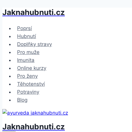
Jaknahubnuti.cz
Přeskočit
na
obsah
Poprsí
Hubnutí
Doplňky stravy
Pro muže
Imunita
Online kurzy
Pro ženy
Těhotenství
Potraviny
Blog
Jaknahubnuti.cz