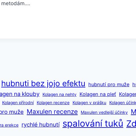
ším metodám….
hubnuti bez jojo efektu
hubnutí pro muže
h
agen na klouby
Kolagen na pleť
Kolage
Kolagen na nehty
Kolagen přírodní
Kolagen recenze
Kolagen v prášku
Kolagen účin
Maxulen recenze
M
pro muže
Maxulen vedlejší účinky
spalování tuků
Zd
rychlé hubnutí
ra erekce