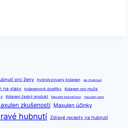
ubnutí pro ženy
hydrolyzovaný kolagen
jak zhubnout
n na vlasy
kolagenové doplňky
Kolagen pro muže
ky
Kolagen český produkt
Maxulen bezpečnost
maxulen cena
axulen zkušenosti
Maxulen účinky
ravé hubnutí
Zdravé recepty na hubnutí