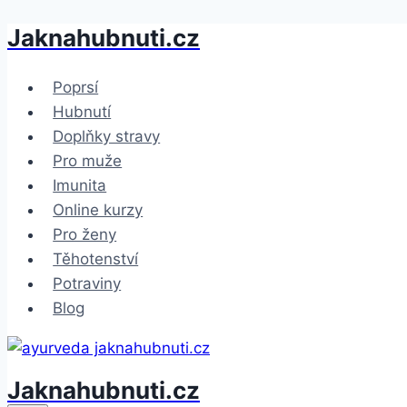
Jaknahubnuti.cz
Přeskočit
na
obsah
Poprsí
Hubnutí
Doplňky stravy
Pro muže
Imunita
Online kurzy
Pro ženy
Těhotenství
Potraviny
Blog
Jaknahubnuti.cz