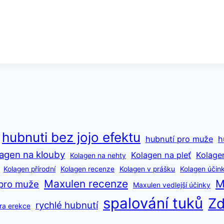
hubnuti bez jojo efektu
hubnutí pro muže
h
agen na klouby
Kolagen na pleť
Kolage
Kolagen na nehty
Kolagen přírodní
Kolagen recenze
Kolagen v prášku
Kolagen účin
Maxulen recenze
M
pro muže
Maxulen vedlejší účinky
spalování tuků
Zd
rychlé hubnutí
ra erekce