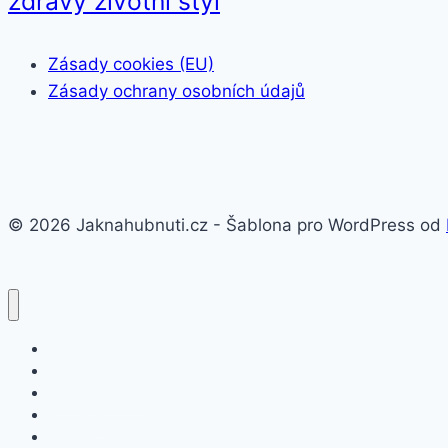
zdravý životní styl
Zásady cookies (EU)
Zásady ochrany osobních údajů
© 2026 Jaknahubnuti.cz - Šablona pro WordPress od
Poprsí
Hubnutí
Doplňky stravy
Pro muže
Imunita