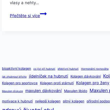
vlasy a nehty…
Zdravé
Přečtěte si více
vlasy
a
nehty
i
během
zimy
–
Kompletní
bioaktivní kolagen
co jíst při hubnutí
efektivní hubnutí
Hormonální rovnováha
průvodce
Kol
jídelníček na hubnutí
Kolagen dávkování
jak zhubnout břicho
Kolagen pro ženy
Kolagen pro sportovce
Kolagen proti stárnutí
Maxulen 
maxulen dávkování
Maxulen libido
Maxulen diskuze
motivace k hubnutí
nejlepší kolagen
pitný kolagen
přírodní podpo