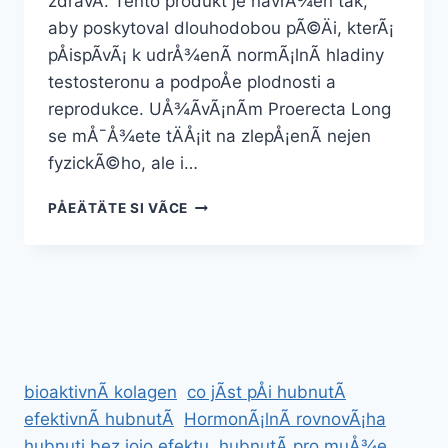
zdravÃ­. Tento produkt je navrÅ¾en tak,
aby poskytoval dlouhodobou pÃ©Äi, kterÃ¡
pÅispÃ­vÃ¡ k udrÅ¾enÃ­ normÃ¡lnÃ­ hladiny
testosteronu a podpoÅe plodnosti a
reprodukce. UÅ¾Ã­vÃ¡nÃ­m Proerecta Long
se mÅ¯Å¾ete tÄÅ¡it na zlepÅ¡enÃ­ nejen
fyzickÃ©ho, ale i…
PROERECTA
PÅEÄTÄTE SI VÃ­CE
LONG
bioaktivnÃ­ kolagen
co jÃ­st pÅi hubnutÃ­
efektivnÃ­ hubnutÃ­
HormonÃ¡lnÃ­ rovnovÃ¡ha
hubnuti bez jojo efektu
hubnutÃ­ pro muÅ¾e