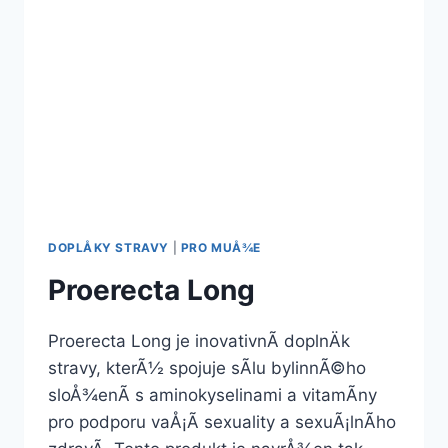
DOPLÅKY STRAVY
|
PRO MUÅ¾E
Proerecta Long
Proerecta Long je inovativnÃ­ doplnÄk
stravy, kterÃ½ spojuje sÃ­lu bylinnÃ©ho
sloÅ¾enÃ­ s aminokyselinami a vitamÃ­ny
pro podporu vaÅ¡Ã­ sexuality a sexuÃ¡lnÃ­ho