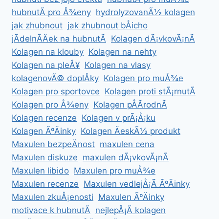
hubnutÃ­ pro Å¾eny
hydrolyzovanÃ½ kolagen
jak zhubnout
jak zhubnout bÅicho
jÃ­delnÃ­Äek na hubnutÃ­
Kolagen dÃ¡vkovÃ¡nÃ­
Kolagen na klouby
Kolagen na nehty
Kolagen na pleÅ¥
Kolagen na vlasy
kolagenovÃ© doplÅky
Kolagen pro muÅ¾e
Kolagen pro sportovce
Kolagen proti stÃ¡rnutÃ­
Kolagen pro Å¾eny
Kolagen pÅÃ­rodnÃ­
Kolagen recenze
Kolagen v prÃ¡Å¡ku
Kolagen ÃºÄinky
Kolagen ÄeskÃ½ produkt
Maxulen bezpeÄnost
maxulen cena
Maxulen diskuze
maxulen dÃ¡vkovÃ¡nÃ­
Maxulen libido
Maxulen pro muÅ¾e
Maxulen recenze
Maxulen vedlejÅ¡Ã­ ÃºÄinky
Maxulen zkuÅ¡enosti
Maxulen ÃºÄinky
motivace k hubnutÃ­
nejlepÅ¡Ã­ kolagen