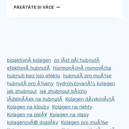
JAK
PÅEÄTÄTE SI VÃ­CE
ZHUBNOUT
V
OBLIÄEJI
Â
ÃºÄINNÃ©
TIPY
A
TRIKY
bioaktivnÃ­ kolagen
co jÃ­st pÅi hubnutÃ­
PRO
Å¡TÃ­
efektivnÃ­ hubnutÃ­
HormonÃ¡lnÃ­ rovnovÃ¡ha
HLÃ½
hubnuti bez jojo efektu
hubnutÃ­ pro muÅ¾e
VZHLED
hubnutÃ­ pro Å¾eny
hydrolyzovanÃ½ kolagen
jak zhubnout
jak zhubnout bÅicho
jÃ­delnÃ­Äek na hubnutÃ­
Kolagen dÃ¡vkovÃ¡nÃ­
Kolagen na klouby
Kolagen na nehty
Kolagen na pleÅ¥
Kolagen na vlasy
kolagenovÃ© doplÅky
Kolagen pro muÅ¾e