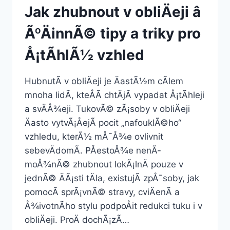
Jak zhubnout v obliÄeji â
ÃºÄinnÃ© tipy a triky pro
Å¡tÃ­hlÃ½ vzhled
HubnutÃ­ v obliÄeji je ÄastÃ½m cÃ­lem
mnoha lidÃ­, kteÅÃ­ chtÄjÃ­ vypadat Å¡tÃ­hleji
a svÄÅ¾eji. TukovÃ© zÃ¡soby v obliÄeji
Äasto vytvÃ¡ÅejÃ­ pocit „nafouklÃ©ho“
vzhledu, kterÃ½ mÅ¯Å¾e ovlivnit
sebevÄdomÃ­. PÅestoÅ¾e nenÃ­
moÅ¾nÃ© zhubnout lokÃ¡lnÄ pouze v
jednÃ© ÄÃ¡sti tÄla, existujÃ­ zpÅ¯soby, jak
pomocÃ­ sprÃ¡vnÃ© stravy, cviÄenÃ­ a
Å¾ivotnÃ­ho stylu podpoÅit redukci tuku i v
obliÄeji. ProÄ dochÃ¡zÃ­…