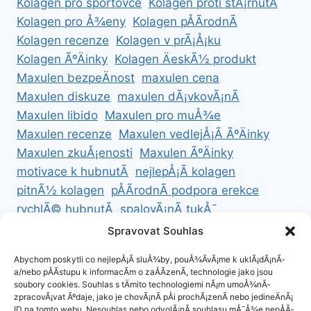
Kolagen pro sportovce
Kolagen proti stÃ¡rnutÃ­
Kolagen pro Å¾eny
Kolagen pÅÃ­rodnÃ­
Kolagen recenze
Kolagen v prÃ¡Å¡ku
Kolagen ÃºÄinky
Kolagen ÄeskÃ½ produkt
Maxulen bezpeÄnost
maxulen cena
Maxulen diskuze
maxulen dÃ¡vkovÃ¡nÃ­
Maxulen libido
Maxulen pro muÅ¾e
Maxulen recenze
Maxulen vedlejÅ¡Ã­ ÃºÄinky
Maxulen zkuÅ¡enosti
Maxulen ÃºÄinky
motivace k hubnutÃ­
nejlepÅ¡Ã­ kolagen
pitnÃ½ kolagen
pÅÃ­rodnÃ­ podpora erekce
rychlÃ© hubnutÃ­
spalovÃ¡nÃ­ tukÅ¯
ZdravÃ© hubnutÃ­
ZdravÃ© recepty na hubnutÃ­
Spravovat Souhlas
zdravÃ½ Å¾ivotnÃ­ styl
Abychom poskytli co nejlepÅ¡Ã­ sluÅ¾by, pouÅ¾Ã­vÃ¡me k uklÃ¡dÃ¡nÃ­
a/nebo pÅÃ­stupu k informacÃ­m o zaÅÃ­zenÃ­, technologie jako jsou
soubory cookies. Souhlas s tÄmito technologiemi nÃ¡m umoÅ¾nÃ­
zpracovÃ¡vat Ãºdaje, jako je chovÃ¡nÃ­ pÅi prochÃ¡zenÃ­ nebo jedineÄnÃ¡
ID na tomto webu. Nesouhlas nebo odvolÃ¡nÃ­ souhlasu mÅ¯Å¾e nepÅÃ­