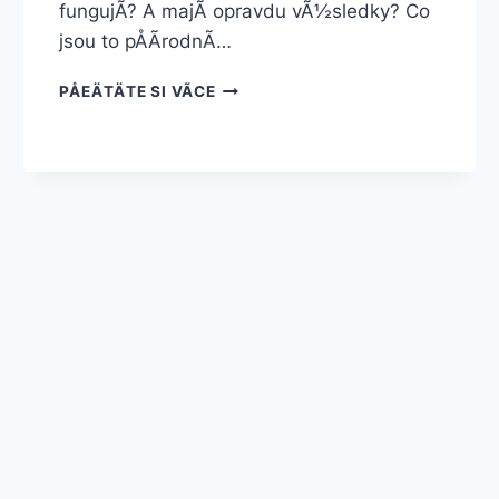
fungujÃ­? A majÃ­ opravdu vÃ½sledky? Co
jsou to pÅÃ­rodnÃ­…
JAK
PÅEÄTÄTE SI VÃ­CE
FUNGUJÃ­
PÅÃ­
RODNÃ­
TABLETKY
NA
ZVÄTÅ¡ENÃ­
PRSOU