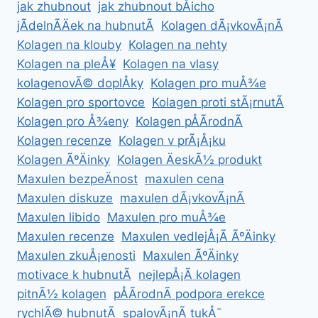
jak zhubnout
jak zhubnout bÅicho
jÃ­delnÃ­Äek na hubnutÃ­
Kolagen dÃ¡vkovÃ¡nÃ­
Kolagen na klouby
Kolagen na nehty
Kolagen na pleÅ¥
Kolagen na vlasy
kolagenovÃ© doplÅky
Kolagen pro muÅ¾e
Kolagen pro sportovce
Kolagen proti stÃ¡rnutÃ­
Kolagen pro Å¾eny
Kolagen pÅÃ­rodnÃ­
Kolagen recenze
Kolagen v prÃ¡Å¡ku
Kolagen ÃºÄinky
Kolagen ÄeskÃ½ produkt
Maxulen bezpeÄnost
maxulen cena
Maxulen diskuze
maxulen dÃ¡vkovÃ¡nÃ­
Maxulen libido
Maxulen pro muÅ¾e
Maxulen recenze
Maxulen vedlejÅ¡Ã­ ÃºÄinky
Maxulen zkuÅ¡enosti
Maxulen ÃºÄinky
motivace k hubnutÃ­
nejlepÅ¡Ã­ kolagen
pitnÃ½ kolagen
pÅÃ­rodnÃ­ podpora erekce
rychlÃ© hubnutÃ­
spalovÃ¡nÃ­ tukÅ¯