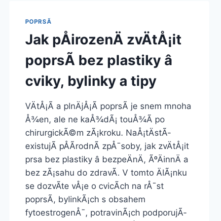
POPRSÃ­
Jak pÅirozenÄ zvÄtÅ¡it
poprsÃ­ bez plastiky â
cviky, bylinky a tipy
VÄtÅ¡Ã­ a plnÄjÅ¡Ã­ poprsÃ­ je snem mnoha
Å¾en, ale ne kaÅ¾dÃ¡ touÅ¾Ã­ po
chirurgickÃ©m zÃ¡kroku. NaÅ¡tÄstÃ­
existujÃ­ pÅÃ­rodnÃ­ zpÅ¯soby, jak zvÄtÅ¡it
prsa bez plastiky â bezpeÄnÄ, ÃºÄinnÄ a
bez zÃ¡sahu do zdravÃ­. V tomto ÄlÃ¡nku
se dozvÃ­te vÅ¡e o cvicÃ­ch na rÅ¯st
poprsÃ­, bylinkÃ¡ch s obsahem
fytoestrogenÅ¯, potravinÃ¡ch podporujÃ­