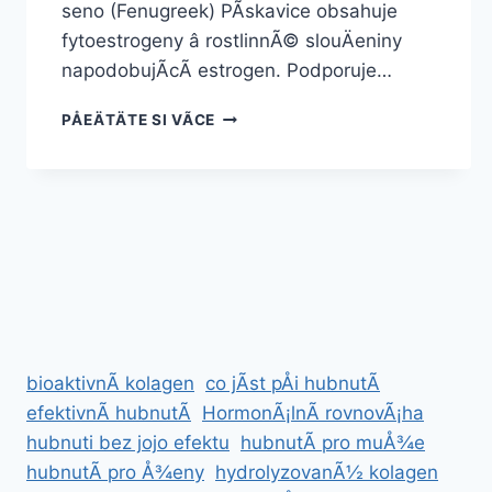
seno (Fenugreek) PÃ­skavice obsahuje
fytoestrogeny â rostlinnÃ© slouÄeniny
napodobujÃ­cÃ­ estrogen. Podporuje…
NEJLEPÅ¡Ã­
PÅEÄTÄTE SI VÃ­CE
PÅÃ­
RODNÃ­
DOPLÅKY
NA
ZVÄTÅ¡ENÃ­
POPRSÃ­
bioaktivnÃ­ kolagen
co jÃ­st pÅi hubnutÃ­
efektivnÃ­ hubnutÃ­
HormonÃ¡lnÃ­ rovnovÃ¡ha
hubnuti bez jojo efektu
hubnutÃ­ pro muÅ¾e
hubnutÃ­ pro Å¾eny
hydrolyzovanÃ½ kolagen