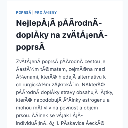
POPRSÃ­
|
PRO Å¾ENY
NejlepÅ¡Ã­ pÅÃ­rodnÃ­
doplÅky na zvÄtÅ¡enÃ­
poprsÃ­
ZvÄtÅ¡enÃ­ poprsÃ­ pÅÃ­rodnÃ­ cestou je
ÄastÃ½m tÃ©matem, zejmÃ©na mezi
Å¾enami, kterÃ© hledajÃ­ alternativu k
chirurgickÃ½m zÃ¡krokÅ¯m. NÄkterÃ©
pÅÃ­rodnÃ­ doplÅky stravy obsahujÃ­ lÃ¡tky,
kterÃ© napodobujÃ­ ÃºÄinky estrogenu a
mohou mÃ­t vliv na pevnost a objem
prsou. ÃÄinek se vÅ¡ak liÅ¡Ã­
individuÃ¡lnÄ. ð¿ 1. PÃ­skavice ÅeckÃ©