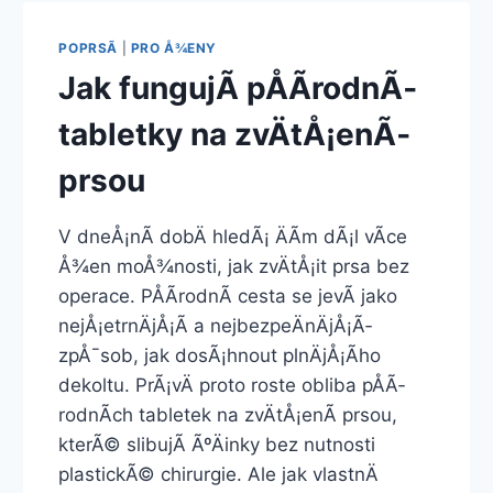
POPRSÃ­
|
PRO Å¾ENY
Jak fungujÃ­ pÅÃ­rodnÃ­
tabletky na zvÄtÅ¡enÃ­
prsou
V dneÅ¡nÃ­ dobÄ hledÃ¡ ÄÃ­m dÃ¡l vÃ­ce
Å¾en moÅ¾nosti, jak zvÄtÅ¡it prsa bez
operace. PÅÃ­rodnÃ­ cesta se jevÃ­ jako
nejÅ¡etrnÄjÅ¡Ã­ a nejbezpeÄnÄjÅ¡Ã­
zpÅ¯sob, jak dosÃ¡hnout plnÄjÅ¡Ã­ho
dekoltu. PrÃ¡vÄ proto roste obliba pÅÃ­
rodnÃ­ch tabletek na zvÄtÅ¡enÃ­ prsou,
kterÃ© slibujÃ­ ÃºÄinky bez nutnosti
plastickÃ© chirurgie. Ale jak vlastnÄ