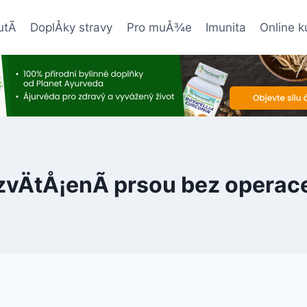
tÃ­
DoplÅky stravy
Pro muÅ¾e
Imunita
Online k
zvÄtÅ¡enÃ­ prsou bez operac