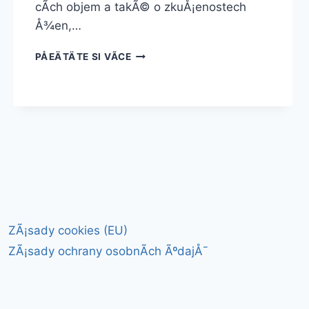
cÃ­ch objem a takÃ© o zkuÅ¡enostech
Å¾en,…
JAK
PÅEÄTÄTE SI VÃ­CE
PÅIROZENÄ
ZVÄTÅ¡IT
POPRSÃ­
BEZ
PLASTIKY
Â
CVIKY,
BYLINKY
A
TIPY
ZÃ¡sady cookies (EU)
ZÃ¡sady ochrany osobnÃ­ch ÃºdajÅ¯