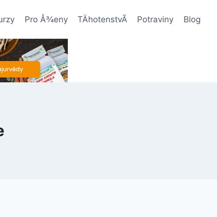
urzy
Pro Å¾eny
TÄhotenstvÃ­
Potraviny
Blog
e