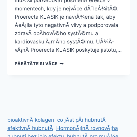
muÅ¾i potÅebovat posÃ­lenÃ­ erekce v
momentech, kdy je nejvÃ­ce dÅ¯leÅ¾itÃ©.
Proerecta KLASIK je navrÅ¾ena tak, aby
ÅeÅ¡ila tyto negativnÃ­ vlivy a podporovala
zdravÃ­ obÄhovÃ©ho systÃ©mu a
kardiovaskulÃ¡rnÃ­ho systÃ©mu. UÅ¾Ã­
vÃ¡nÃ­ Proerecta KLASIK poskytuje jistotu,…
PROERECTA
PÅEÄTÄTE SI VÃ­CE
KLASIK
bioaktivnÃ­ kolagen
co jÃ­st pÅi hubnutÃ­
efektivnÃ­ hubnutÃ­
HormonÃ¡lnÃ­ rovnovÃ¡ha
hubnuti bez jojo efektu
hubnutÃ­ pro muÅ¾e