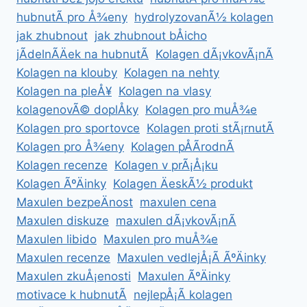
hubnutÃ­ pro Å¾eny
hydrolyzovanÃ½ kolagen
jak zhubnout
jak zhubnout bÅicho
jÃ­delnÃ­Äek na hubnutÃ­
Kolagen dÃ¡vkovÃ¡nÃ­
Kolagen na klouby
Kolagen na nehty
Kolagen na pleÅ¥
Kolagen na vlasy
kolagenovÃ© doplÅky
Kolagen pro muÅ¾e
Kolagen pro sportovce
Kolagen proti stÃ¡rnutÃ­
Kolagen pro Å¾eny
Kolagen pÅÃ­rodnÃ­
Kolagen recenze
Kolagen v prÃ¡Å¡ku
Kolagen ÃºÄinky
Kolagen ÄeskÃ½ produkt
Maxulen bezpeÄnost
maxulen cena
Maxulen diskuze
maxulen dÃ¡vkovÃ¡nÃ­
Maxulen libido
Maxulen pro muÅ¾e
Maxulen recenze
Maxulen vedlejÅ¡Ã­ ÃºÄinky
Maxulen zkuÅ¡enosti
Maxulen ÃºÄinky
motivace k hubnutÃ­
nejlepÅ¡Ã­ kolagen