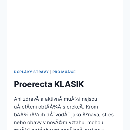
DOPLÅKY STRAVY
|
PRO MUÅ¾E
Proerecta KLASIK
Ani zdravÃ­ a aktivnÃ­ muÅ¾i nejsou
uÅ¡etÅeni obtÃ­Å¾Ã­ s erekcÃ­. Krom
bÄÅ¾nÃ½ch dÅ¯vodÅ¯ jako Ãºnava, stres
nebo obavy v novÃ©m vztahu, mohou