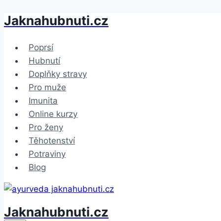
Jaknahubnuti.cz
Přeskočit
na
obsah
Poprsí
Hubnutí
Doplňky stravy
Pro muže
Imunita
Online kurzy
Pro ženy
Těhotenství
Potraviny
Blog
Jaknahubnuti.cz