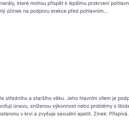
minerály, které mohou přispět k lepšímu prokrvení pohlavn
chlý účinek na podporu erekce před pohlavním…
středního a staršího věku. Jeho hlavním cílem je podpor
ciťují únavu, sníženou výkonnost nebo problémy s libide
steronu v krvi a zvyšuje sexuální apetit. Zinek: Přispív