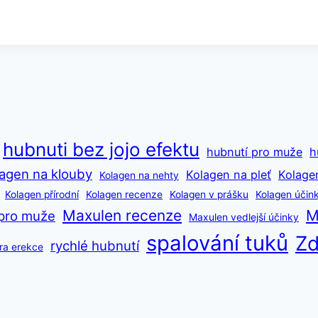
hubnuti bez jojo efektu
hubnutí pro muže
h
agen na klouby
Kolagen na pleť
Kolage
Kolagen na nehty
Kolagen přírodní
Kolagen recenze
Kolagen v prášku
Kolagen účin
Maxulen recenze
M
pro muže
Maxulen vedlejší účinky
spalování tuků
Zd
rychlé hubnutí
ra erekce