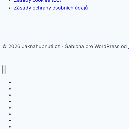
Zásady cookies (EU)
Zásady ochrany osobních údajů
© 2026 Jaknahubnuti.cz - Šablona pro WordPress od
Poprsí
Hubnutí
Doplňky stravy
Pro muže
Imunita
Online kurzy
Pro ženy
Těhotenství