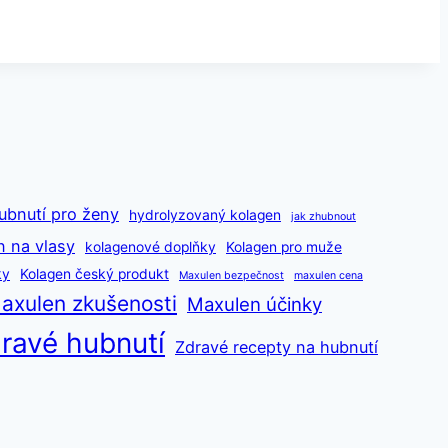
ubnutí pro ženy
hydrolyzovaný kolagen
jak zhubnout
n na vlasy
kolagenové doplňky
Kolagen pro muže
ky
Kolagen český produkt
Maxulen bezpečnost
maxulen cena
axulen zkušenosti
Maxulen účinky
ravé hubnutí
Zdravé recepty na hubnutí