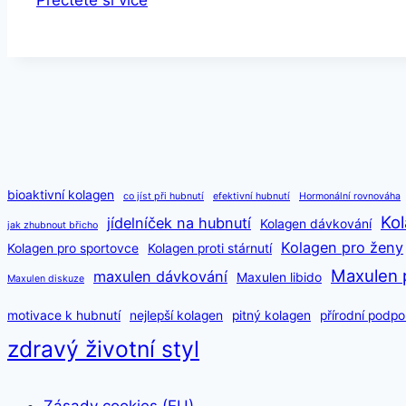
Přečtěte si více
bioaktivní kolagen
co jíst při hubnutí
efektivní hubnutí
Hormonální rovnováha
Kol
jídelníček na hubnutí
Kolagen dávkování
jak zhubnout břicho
Kolagen pro ženy
Kolagen pro sportovce
Kolagen proti stárnutí
Maxulen 
maxulen dávkování
Maxulen libido
Maxulen diskuze
motivace k hubnutí
nejlepší kolagen
pitný kolagen
přírodní podpo
zdravý životní styl