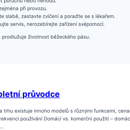
it poruchu nebo nehodu.
zejména při provozu.
íte slabě, zastavte cvičení a poraďte se s lékařem.
ujte servis, nerozebírejte zařízení svépomocí.
a prodlužuje životnost běžeckého pásu.
pletní průvodce
 trhu existuje mnoho modelů s různými funkcemi, cenami
a frekvenci používání Domácí vs. komerční použití – domác
,…