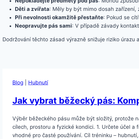
Nepokládejte předměty pod pás
: Mohou způsob
Děti a zvířata
: Měly by být mimo dosah zařízení, 
Při nevolnosti okamžitě přestaňte
: Pokud se cít
Neopravujte pás sami
: V případě závady kontakt
Dodržování těchto zásad výrazně snižuje riziko úrazu 
Blog
|
Hubnutí
Jak vybrat běžecký pás: Kom
Výběr běžeckého pásu může být složitý, protože na
cílech, prostoru a fyzické kondici. 1. Určete účel 
vhodné pro časté používání. Cíl tréninku – hubnutí