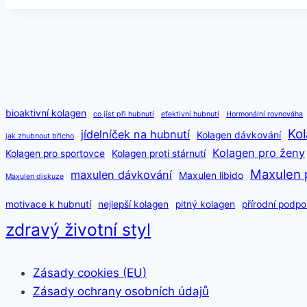
pás
bioaktivní kolagen
co jíst při hubnutí
efektivní hubnutí
Hormonální rovnováha
Kol
jídelníček na hubnutí
Kolagen dávkování
jak zhubnout břicho
Kolagen pro ženy
Kolagen pro sportovce
Kolagen proti stárnutí
Maxulen 
maxulen dávkování
Maxulen libido
Maxulen diskuze
motivace k hubnutí
nejlepší kolagen
pitný kolagen
přírodní podpo
zdravý životní styl
Zásady cookies (EU)
Zásady ochrany osobních údajů