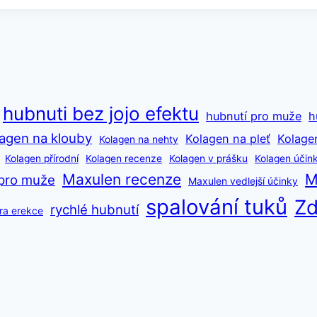
hubnuti bez jojo efektu
hubnutí pro muže
h
agen na klouby
Kolagen na pleť
Kolage
Kolagen na nehty
Kolagen přírodní
Kolagen recenze
Kolagen v prášku
Kolagen účin
Maxulen recenze
M
pro muže
Maxulen vedlejší účinky
spalování tuků
Zd
rychlé hubnutí
ra erekce