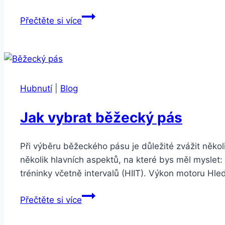
Jak
Přečtěte si více
vybrat
běžecký
pás:
Kompletní
průvodce
Hubnutí
|
Blog
Jak vybrat běžecký pás
Při výběru běžeckého pásu je důležité zvážit něko
několik hlavních aspektů, na které bys měl myslet: 
tréninky včetně intervalů (HIIT). Výkon motoru Hle
Jak
Přečtěte si více
vybrat
běžecký