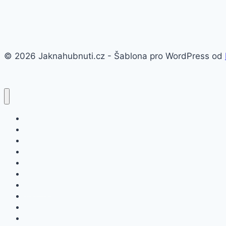
© 2026 Jaknahubnuti.cz - Šablona pro WordPress od
Poprsí
Hubnutí
Doplňky stravy
Pro muže
Imunita
Online kurzy
Pro ženy
Těhotenství
Potraviny
Blog