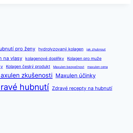
ubnutí pro ženy
hydrolyzovaný kolagen
jak zhubnout
n na vlasy
kolagenové doplňky
Kolagen pro muže
ky
Kolagen český produkt
Maxulen bezpečnost
maxulen cena
axulen zkušenosti
Maxulen účinky
ravé hubnutí
Zdravé recepty na hubnutí