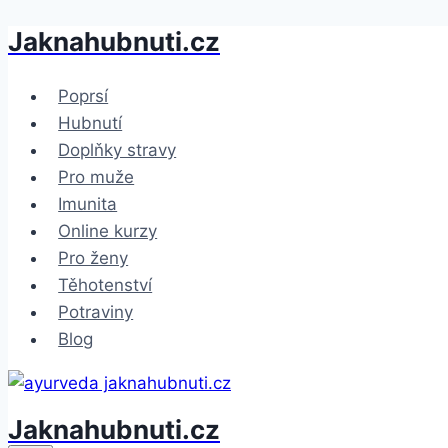
Jaknahubnuti.cz
Přeskočit
na
obsah
Poprsí
Hubnutí
Doplňky stravy
Pro muže
Imunita
Online kurzy
Pro ženy
Těhotenství
Potraviny
Blog
Jaknahubnuti.cz