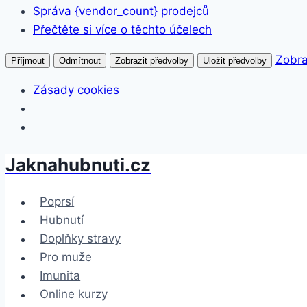
Správa {vendor_count} prodejců
Přečtěte si více o těchto účelech
Zobra
Příjmout
Odmítnout
Zobrazit předvolby
Uložit předvolby
Zásady cookies
Jaknahubnuti.cz
Přeskočit
na
obsah
Poprsí
Hubnutí
Doplňky stravy
Pro muže
Imunita
Online kurzy