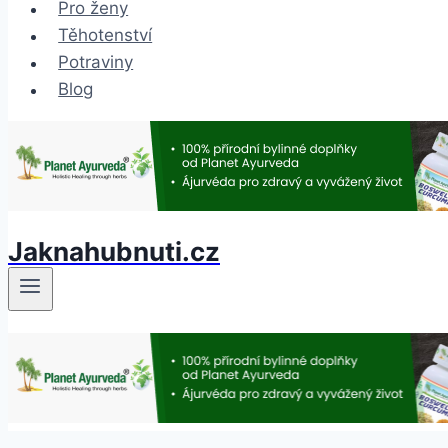
Pro ženy
Těhotenství
Potraviny
Blog
Jaknahubnuti.cz