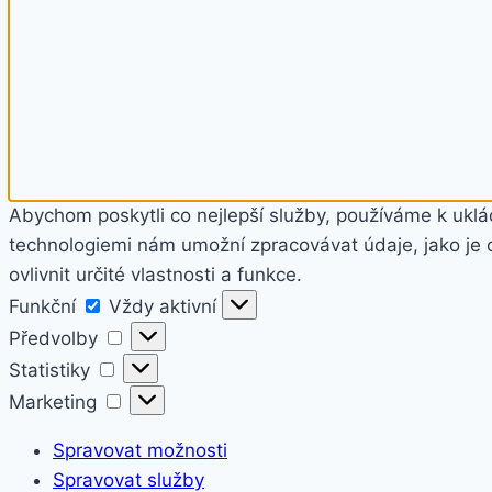
Abychom poskytli co nejlepší služby, používáme k uklád
technologiemi nám umožní zpracovávat údaje, jako je 
ovlivnit určité vlastnosti a funkce.
Funkční
Funkční
Vždy aktivní
Předvolby
Předvolby
Statistiky
Statistiky
Marketing
Marketing
Spravovat možnosti
Spravovat služby