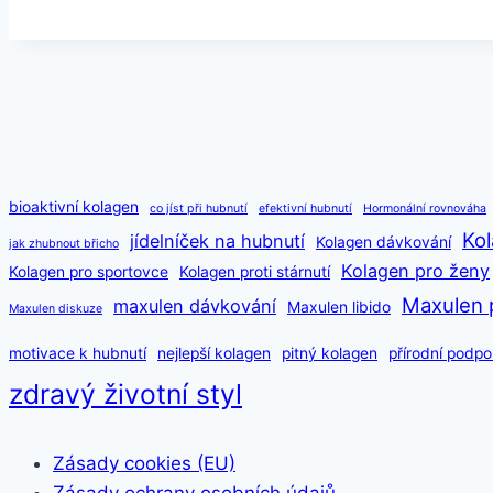
běžecký
pás
bioaktivní kolagen
co jíst při hubnutí
efektivní hubnutí
Hormonální rovnováha
Kol
jídelníček na hubnutí
Kolagen dávkování
jak zhubnout břicho
Kolagen pro ženy
Kolagen pro sportovce
Kolagen proti stárnutí
Maxulen 
maxulen dávkování
Maxulen libido
Maxulen diskuze
motivace k hubnutí
nejlepší kolagen
pitný kolagen
přírodní podpo
zdravý životní styl
Zásady cookies (EU)