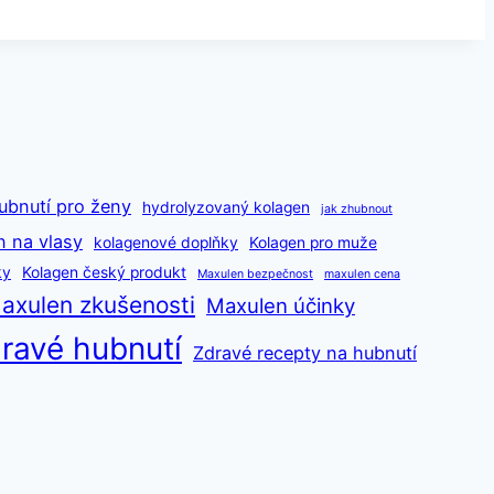
ubnutí pro ženy
hydrolyzovaný kolagen
jak zhubnout
n na vlasy
kolagenové doplňky
Kolagen pro muže
ky
Kolagen český produkt
Maxulen bezpečnost
maxulen cena
axulen zkušenosti
Maxulen účinky
ravé hubnutí
Zdravé recepty na hubnutí