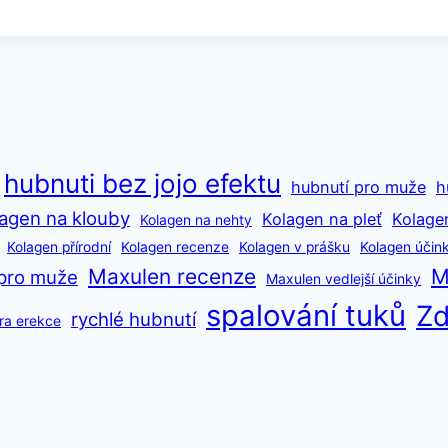
hubnuti bez jojo efektu
hubnutí pro muže
h
agen na klouby
Kolagen na pleť
Kolage
Kolagen na nehty
Kolagen přírodní
Kolagen recenze
Kolagen v prášku
Kolagen účin
Maxulen recenze
M
pro muže
Maxulen vedlejší účinky
spalování tuků
Zd
rychlé hubnutí
ra erekce