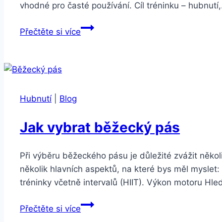
vhodné pro časté používání. Cíl tréninku – hubnutí
Jak
Přečtěte si více
vybrat
běžecký
pás:
Kompletní
průvodce
Hubnutí
|
Blog
Jak vybrat běžecký pás
Při výběru běžeckého pásu je důležité zvážit něko
několik hlavních aspektů, na které bys měl myslet: 
tréninky včetně intervalů (HIIT). Výkon motoru Hle
Jak
Přečtěte si více
vybrat