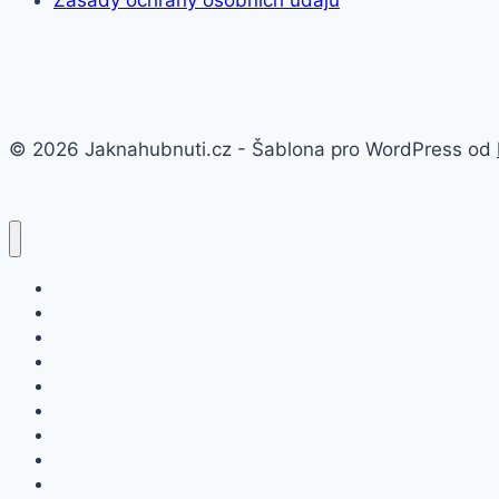
Zásady ochrany osobních údajů
© 2026 Jaknahubnuti.cz - Šablona pro WordPress od
Poprsí
Hubnutí
Doplňky stravy
Pro muže
Imunita
Online kurzy
Pro ženy
Těhotenství
Potraviny