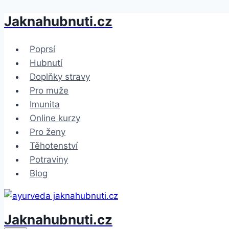
Jaknahubnuti.cz
Přeskočit
na
obsah
Poprsí
Hubnutí
Doplňky stravy
Pro muže
Imunita
Online kurzy
Pro ženy
Těhotenství
Potraviny
Blog
Jaknahubnuti.cz