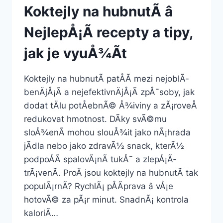
Koktejly na hubnutÃ­ â
NejlepÅ¡Ã­ recepty a tipy,
jak je vyuÅ¾Ã­t
Koktejly na hubnutÃ­ patÅÃ­ mezi nejoblÃ­
benÄjÅ¡Ã­ a nejefektivnÄjÅ¡Ã­ zpÅ¯soby, jak
dodat tÄlu potÅebnÃ© Å¾iviny a zÃ¡roveÅ
redukovat hmotnost. DÃ­ky svÃ©mu
sloÅ¾enÃ­ mohou slouÅ¾it jako nÃ¡hrada
jÃ­dla nebo jako zdravÃ½ snack, kterÃ½
podpoÅÃ­ spalovÃ¡nÃ­ tukÅ¯ a zlepÅ¡Ã­
trÃ¡venÃ­. ProÄ jsou koktejly na hubnutÃ­ tak
populÃ¡rnÃ­? RychlÃ¡ pÅÃ­prava â vÅ¡e
hotovÃ© za pÃ¡r minut. SnadnÃ¡ kontrola
kaloriÃ­…