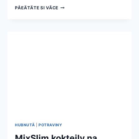
KOKTEJLY
PÅEÄTÄTE SI VÃ­CE
NA
HUBNUTÃ­
Â
NEJLEPÅ¡Ã­
RECEPTY
A
TIPY,
JAK
JE
VYUÅ¾Ã­
T
HUBNUTÃ­
|
POTRAVINY
MixSlim koktejly na