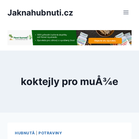
PÅeskoÄit
Jaknahubnuti.cz
na
obsah
koktejly pro muÅ¾e
HUBNUTÃ­
|
POTRAVINY