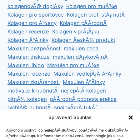
kolagenovÃ© doplÅky
Kolagen pro muÅ¾e
Kolagen pro sportovce
Kolagen proti stÃ¡rnutÃ­
Kolagen pro Å¾eny
Kolagen pÅÃ­rodnÃ­
Kolagen recenze
Kolagen v prÃ¡Å¡ku
Kolagen ÃºÄinky
Kolagen ÄeskÃ½ produkt
Maxulen bezpeÄnost
maxulen cena
Maxulen diskuze
maxulen dÃ¡vkovÃ¡nÃ­
Maxulen libido
Maxulen pro muÅ¾e
Maxulen recenze
Maxulen vedlejÅ¡Ã­ ÃºÄinky
Maxulen zkuÅ¡enosti
Maxulen ÃºÄinky
motivace k hubnutÃ­
nejlepÅ¡Ã­ kolagen
pitnÃ½ kolagen
pÅÃ­rodnÃ­ podpora erekce
rychlÃ© hubnutÃ­
spalovÃ¡nÃ­ tukÅ¯
ZdravÃ© hubnutÃ­
ZdravÃ© recepty na hubnutÃ­
Spravovat Souhlas
zdravÃ½ Å¾ivotnÃ­ styl
Abychom poskytli co nejlepÅ¡Ã­ sluÅ¾by, pouÅ¾Ã­vÃ¡me k uklÃ¡dÃ¡nÃ­
a/nebo pÅÃ­stupu k informacÃ­m o zaÅÃ­zenÃ­, technologie jako jsou