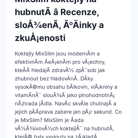
hubnutÃ­ â Recenze,
sloÅ¾enÃ­, ÃºÄinky a
zkuÅ¡enosti
Koktejly MixSlim jsou modernÃ­m a
efektivnÃ­m ÅeÅ¡enÃ­m pro vÅ¡echny,
kteÅÃ­ hledajÃ­ zdravÃ½ zpÅ¯sob jak
zhubnout bez hladovÄnÃ­. DÃ­ky
vysokÃ©mu obsahu bÃ­lkovin, vlÃ¡kniny a
vitamÃ­nÅ¯ slouÅ¾Ã­ jako plnohodnotnÃ¡
nÃ¡hrada jÃ­dla. NavÃ­c skvÄle chutnajÃ­ a
jejich pÅÃ­prava zabere jen pÃ¡r sekund. Co
je MixSlim? MixSlim je Åada
vÃ½Å¾ivovÃ½ch koktejlÅ¯ na hubnutÃ­,
kterÃ© byly vyvinuty na zÃ¡kladÄ