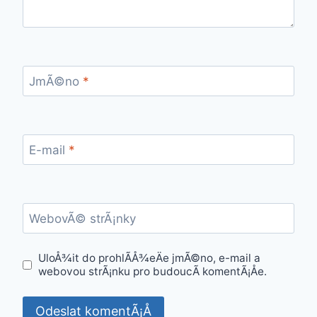
JmÃ©no
*
E-mail
*
WebovÃ© strÃ¡nky
UloÅ¾it do prohlÃ­Å¾eÄe jmÃ©no, e-mail a
webovou strÃ¡nku pro budoucÃ­ komentÃ¡Åe.