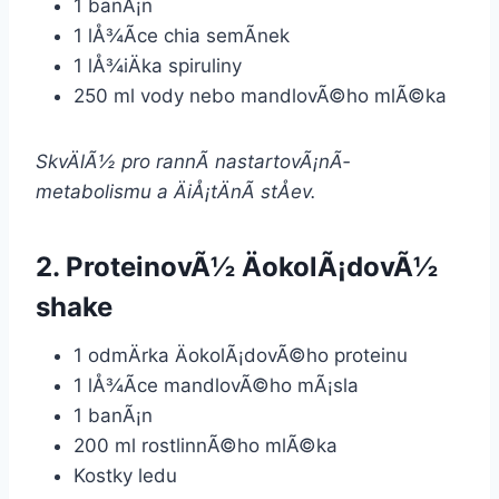
1 banÃ¡n
1 lÅ¾Ã­ce chia semÃ­nek
1 lÅ¾iÄka spiruliny
250 ml vody nebo mandlovÃ©ho mlÃ©ka
SkvÄlÃ½ pro rannÃ­ nastartovÃ¡nÃ­
metabolismu a ÄiÅ¡tÄnÃ­ stÅev.
2. ProteinovÃ½ ÄokolÃ¡dovÃ½
shake
1 odmÄrka ÄokolÃ¡dovÃ©ho proteinu
1 lÅ¾Ã­ce mandlovÃ©ho mÃ¡sla
1 banÃ¡n
200 ml rostlinnÃ©ho mlÃ©ka
Kostky ledu