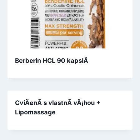
Berberin HCL 90 kapslÃ­
CviÄenÃ­ s vlastnÃ­ vÃ¡hou +
Lipomassage