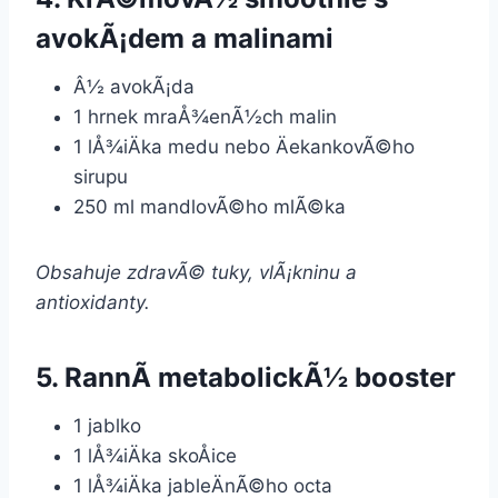
avokÃ¡dem a malinami
Â½ avokÃ¡da
1 hrnek mraÅ¾enÃ½ch malin
1 lÅ¾iÄka medu nebo ÄekankovÃ©ho
sirupu
250 ml mandlovÃ©ho mlÃ©ka
Obsahuje zdravÃ© tuky, vlÃ¡kninu a
antioxidanty.
5. RannÃ­ metabolickÃ½ booster
1 jablko
1 lÅ¾iÄka skoÅice
1 lÅ¾iÄka jableÄnÃ©ho octa