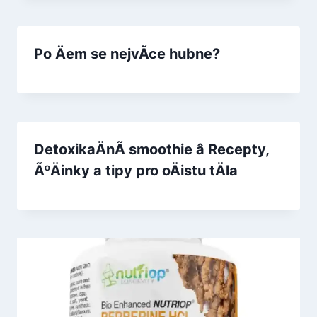
Po Äem se nejvÃ­ce hubne?
DetoxikaÄnÃ­ smoothie â Recepty,
ÃºÄinky a tipy pro oÄistu tÄla