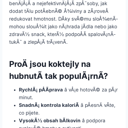
benÄjÅ¡Ã­ a nejefektivnÄjÅ¡Ã­ zpÅ¯soby, jak
dodat tÄlu potÅebnÃ© Å¾iviny a zÃ¡roveÅ
redukovat hmotnost. DÃ­ky svÃ©mu sloÅ¾enÃ­
mohou slouÅ¾it jako nÃ¡hrada jÃ­dla nebo jako
zdravÃ½ snack, kterÃ½ podpoÅÃ­ spalovÃ¡nÃ­
tukÅ¯ a zlepÅ¡Ã­ trÃ¡venÃ­.
ProÄ jsou koktejly na
hubnutÃ­ tak populÃ¡rnÃ­?
RychlÃ¡ pÅÃ­prava
â vÅ¡e hotovÃ© za pÃ¡r
minut.
SnadnÃ¡ kontrola kaloriÃ­
â pÅesnÄ vÃ­te,
co pijete.
VysokÃ½ obsah bÃ­lkovin
â podpora