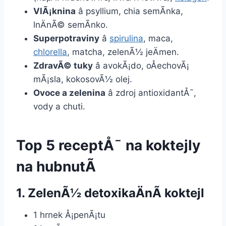
VlÃ¡knina
â psyllium, chia semÃ­nka,
lnÄnÃ© semÃ­nko.
Superpotraviny
â
spirulina
, maca,
chlorella
, matcha, zelenÃ½ jeÄmen.
ZdravÃ© tuky
â avokÃ¡do, oÅechovÃ¡
mÃ¡sla, kokosovÃ½ olej.
Ovoce a zelenina
â zdroj antioxidantÅ¯,
vody a chuti.
Top 5 receptÅ¯ na koktejly
na hubnutÃ­
1. ZelenÃ½ detoxikaÄnÃ­ koktejl
1 hrnek Å¡penÃ¡tu