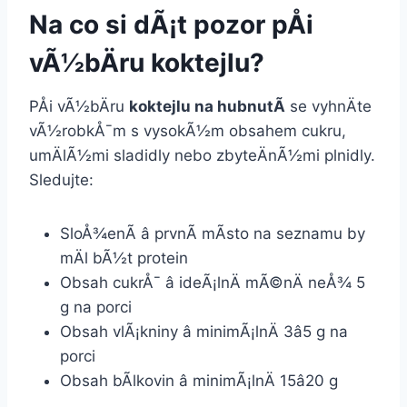
Na co si dÃ¡t pozor pÅi
vÃ½bÄru koktejlu?
PÅi vÃ½bÄru
koktejlu na hubnutÃ­
se vyhnÄte
vÃ½robkÅ¯m s vysokÃ½m obsahem cukru,
umÄlÃ½mi sladidly nebo zbyteÄnÃ½mi plnidly.
Sledujte:
SloÅ¾enÃ­ â prvnÃ­ mÃ­sto na seznamu by
mÄl bÃ½t protein
Obsah cukrÅ¯ â ideÃ¡lnÄ mÃ©nÄ neÅ¾ 5
g na porci
Obsah vlÃ¡kniny â minimÃ¡lnÄ 3â5 g na
porci
Obsah bÃ­lkovin â minimÃ¡lnÄ 15â20 g