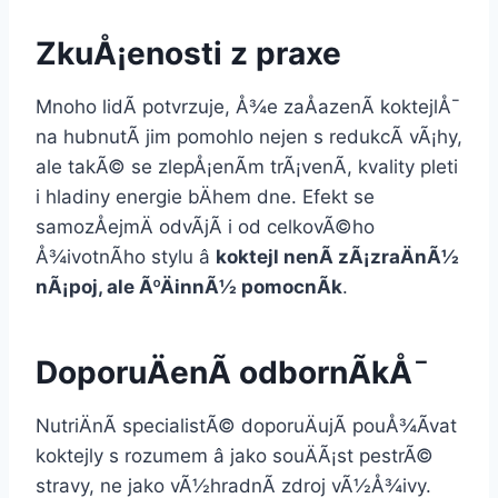
ZkuÅ¡enosti z praxe
Mnoho lidÃ­ potvrzuje, Å¾e zaÅazenÃ­ koktejlÅ¯
na hubnutÃ­ jim pomohlo nejen s redukcÃ­ vÃ¡hy,
ale takÃ© se zlepÅ¡enÃ­m trÃ¡venÃ­, kvality pleti
i hladiny energie bÄhem dne. Efekt se
samozÅejmÄ odvÃ­jÃ­ i od celkovÃ©ho
Å¾ivotnÃ­ho stylu â
koktejl nenÃ­ zÃ¡zraÄnÃ½
nÃ¡poj, ale ÃºÄinnÃ½ pomocnÃ­k
.
DoporuÄenÃ­ odbornÃ­kÅ¯
NutriÄnÃ­ specialistÃ© doporuÄujÃ­ pouÅ¾Ã­vat
koktejly s rozumem â jako souÄÃ¡st pestrÃ©
stravy, ne jako vÃ½hradnÃ­ zdroj vÃ½Å¾ivy.