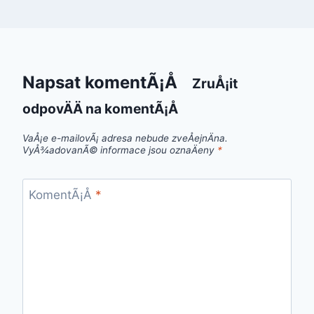
Napsat komentÃ¡Å
ZruÅ¡it
odpovÄÄ na komentÃ¡Å
VaÅ¡e e-mailovÃ¡ adresa nebude zveÅejnÄna.
VyÅ¾adovanÃ© informace jsou oznaÄeny
*
KomentÃ¡Å
*