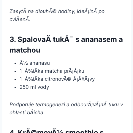
ZasytÃ­ na dlouhÃ© hodiny, ideÃ¡lnÃ­ po
cviÄenÃ­.
3. SpalovaÄ tukÅ¯ s ananasem a
matchou
Â½ ananasu
1 lÅ¾iÄka matcha prÃ¡Å¡ku
1 lÅ¾iÄka citronovÃ© Å¡Å¥Ã¡vy
250 ml vody
Podporuje termogenezi a odbourÃ¡vÃ¡nÃ­ tuku v
oblasti bÅicha.
4. KrÃ©movÃ½ smoothie s