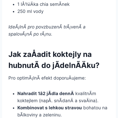
1 lÅ¾iÄka chia semÃ­nek
250 ml vody
IdeÃ¡lnÃ­ pro povzbuzenÃ­ trÃ¡venÃ­ a
spalovÃ¡nÃ­ po rÃ¡nu.
Jak zaÅadit koktejly na
hubnutÃ­ do jÃ­delnÃ­Äku?
Pro optimÃ¡lnÃ­ efekt doporuÄujeme:
Nahradit 1â2 jÃ­dla dennÄ
kvalitnÃ­m
koktejlem (napÅ. snÃ­danÄ a svaÄina).
Kombinovat s lehkou stravou
bohatou na
bÃ­lkoviny a zeleninu.