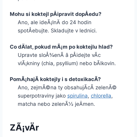
Mohu si koktejl pÅipravit dopÅedu?
Ano, ale ideÃ¡lnÄ do 24 hodin
spotÅebujte. Skladujte v lednici.
Co dÄlat, pokud mÃ¡m po koktejlu hlad?
Upravte sloÅ¾enÃ­ â pÅidejte vÃ­c
vlÃ¡kniny (chia, psyllium) nebo bÃ­lkovin.
PomÃ¡hajÃ­ koktejly i s detoxikacÃ­?
Ano, zejmÃ©na ty obsahujÃ­cÃ­ zelenÃ©
superpotraviny jako
spirulina
,
chlorella
,
matcha nebo zelenÃ½ jeÄmen.
ZÃ¡vÄr