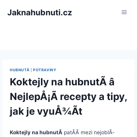
PÅeskoÄit
Jaknahubnuti.cz
na
obsah
HUBNUTÃ­
|
POTRAVINY
Koktejly na hubnutÃ­ â
NejlepÅ¡Ã­ recepty a tipy,
jak je vyuÅ¾Ã­t
Koktejly na hubnutÃ­
patÅÃ­ mezi nejoblÃ­