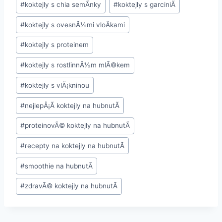
#
koktejly s chia semÃ­nky
#
koktejly s garciniÃ­
#
koktejly s ovesnÃ½mi vloÄkami
#
koktejly s proteinem
#
koktejly s rostlinnÃ½m mlÃ©kem
#
koktejly s vlÃ¡kninou
#
nejlepÅ¡Ã­ koktejly na hubnutÃ­
#
proteinovÃ© koktejly na hubnutÃ­
#
recepty na koktejly na hubnutÃ­
#
smoothie na hubnutÃ­
#
zdravÃ© koktejly na hubnutÃ­