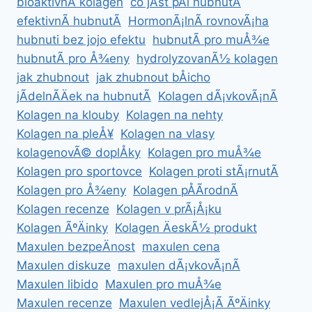
bioaktivnÃ­ kolagen
co jÃ­st pÅi hubnutÃ­
efektivnÃ­ hubnutÃ­
HormonÃ¡lnÃ­ rovnovÃ¡ha
hubnuti bez jojo efektu
hubnutÃ­ pro muÅ¾e
hubnutÃ­ pro Å¾eny
hydrolyzovanÃ½ kolagen
jak zhubnout
jak zhubnout bÅicho
jÃ­delnÃ­Äek na hubnutÃ­
Kolagen dÃ¡vkovÃ¡nÃ­
Kolagen na klouby
Kolagen na nehty
Kolagen na pleÅ¥
Kolagen na vlasy
kolagenovÃ© doplÅky
Kolagen pro muÅ¾e
Kolagen pro sportovce
Kolagen proti stÃ¡rnutÃ­
Kolagen pro Å¾eny
Kolagen pÅÃ­rodnÃ­
Kolagen recenze
Kolagen v prÃ¡Å¡ku
Kolagen ÃºÄinky
Kolagen ÄeskÃ½ produkt
Maxulen bezpeÄnost
maxulen cena
Maxulen diskuze
maxulen dÃ¡vkovÃ¡nÃ­
Maxulen libido
Maxulen pro muÅ¾e
Maxulen recenze
Maxulen vedlejÅ¡Ã­ ÃºÄinky