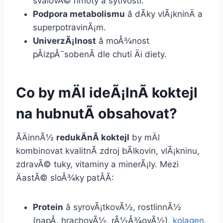
svalovÃ© hmoty a sytivosti.
Podpora metabolismu
â dÃ­ky vlÃ¡kninÄ a
superpotravinÃ¡m.
UniverzÃ¡lnost
â moÅ¾nost
pÅizpÅ¯sobenÃ­ dle chuti Äi diety.
Co by mÄl ideÃ¡lnÃ­ koktejl
na hubnutÃ­ obsahovat?
ÃÄinnÃ½
redukÄnÃ­ koktejl
by mÄl
kombinovat kvalitnÃ­ zdroj bÃ­lkovin, vlÃ¡kninu,
zdravÃ© tuky, vitaminy a minerÃ¡ly. Mezi
ÄastÃ© sloÅ¾ky patÅÃ­:
Protein
â syrovÃ¡tkovÃ½, rostlinnÃ½
(napÅ. hrachovÃ½, rÃ½Å¾ovÃ½),
kolagen
.