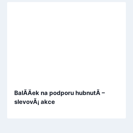
BalÃ­Äek na podporu hubnutÃ­ –
slevovÃ¡ akce