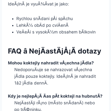
IdeÃ¡lnÃ­ je vyuÅ¾Ã­vat je jako:
Rychlou snÃ­dani pÅi spÄchu
LehkÃ½ obÄd po cviÄenÃ­
VeÄeÅi s vysokÃ½m obsahem bÃ­lkovin
FAQ â NejÄastÄjÅ¡Ã­ dotazy
Mohou koktejly nahradit vÅ¡echna jÃ­dla?
NedoporuÄuje se nahrazovat vÅ¡echna
jÃ­dla pouze koktejly. IdeÃ¡lnÃ­ je nahradit
1â2 jÃ­dla dennÄ.
Kdy je nejlepÅ¡Ã­ Äas pÃ­t koktejl na hubnutÃ­?
NejÄastÄji rÃ¡no (mÃ­sto snÃ­danÄ) nebo
po trÃ©ninku.