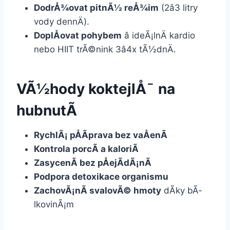
DodrÅ¾ovat pitnÃ½ reÅ¾im
(2â3 litry
vody dennÄ).
DoplÅovat pohybem
â ideÃ¡lnÄ kardio
nebo HIIT trÃ©nink 3â4x tÃ½dnÄ.
VÃ½hody koktejlÅ¯ na
hubnutÃ­
RychlÃ¡ pÅÃ­prava bez vaÅenÃ­
Kontrola porcÃ­ a kaloriÃ­
ZasycenÃ­ bez pÅejÃ­dÃ¡nÃ­
Podpora detoxikace organismu
ZachovÃ¡nÃ­ svalovÃ© hmoty
dÃ­ky bÃ­
lkovinÃ¡m