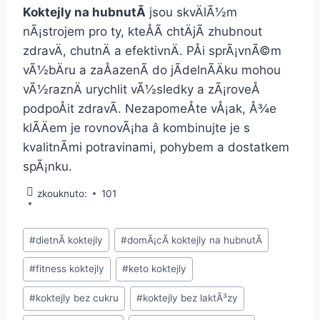
Koktejly na hubnutÃ­
jsou skvÄlÃ½m
nÃ¡strojem pro ty, kteÅÃ­ chtÄjÃ­ zhubnout
zdravÄ, chutnÄ a efektivnÄ. PÅi sprÃ¡vnÃ©m
vÃ½bÄru a zaÅazenÃ­ do jÃ­delnÃ­Äku mohou
vÃ½raznÄ urychlit vÃ½sledky a zÃ¡roveÅ
podpoÅit zdravÃ­. NezapomeÅte vÅ¡ak, Å¾e
klÃ­Äem je rovnovÃ¡ha â kombinujte je s
kvalitnÃ­mi potravinami, pohybem a dostatkem
spÃ¡nku.
zkouknuto:
101
Å tÃ­
#
dietnÃ­ koktejly
#
domÃ¡cÃ­ koktejly na hubnutÃ­
tky
#
fitness koktejly
#
keto koktejly
pÅÃ­
spÄvkÅ¯:
#
koktejly bez cukru
#
koktejly bez laktÃ³zy