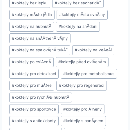
#
koktejly bez lepku
#
koktejly bez sacharidÅ¯
#
koktejly mÃ­sto jÃ­dla
#
koktejly mÃ­sto svaÄiny
#
koktejly na hubnutÃ­
#
koktejly na snÃ­dani
#
koktejly na snÃ­Å¾enÃ­ vÃ¡hy
#
koktejly na spalovÃ¡nÃ­ tukÅ¯
#
koktejly na veÄeÅi
#
koktejly po cviÄenÃ­
#
koktejly pÅed cviÄenÃ­m
#
koktejly pro detoxikaci
#
koktejly pro metabolismus
#
koktejly pro muÅ¾e
#
koktejly pro regeneraci
#
koktejly pro rychlÃ© hubnutÃ­
#
koktejly pro sportovce
#
koktejly pro Å¾eny
#
koktejly s antioxidanty
#
koktejly s banÃ¡nem