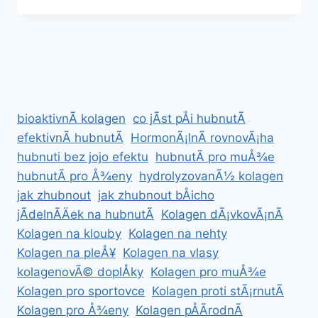
MAXULEN
ZA
NEJLEPÅ¡Ã­
CENU
bioaktivnÃ­ kolagen
co jÃ­st pÅi hubnutÃ­
efektivnÃ­ hubnutÃ­
HormonÃ¡lnÃ­ rovnovÃ¡ha
hubnuti bez jojo efektu
hubnutÃ­ pro muÅ¾e
hubnutÃ­ pro Å¾eny
hydrolyzovanÃ½ kolagen
jak zhubnout
jak zhubnout bÅicho
jÃ­delnÃ­Äek na hubnutÃ­
Kolagen dÃ¡vkovÃ¡nÃ­
Kolagen na klouby
Kolagen na nehty
Kolagen na pleÅ¥
Kolagen na vlasy
kolagenovÃ© doplÅky
Kolagen pro muÅ¾e
Kolagen pro sportovce
Kolagen proti stÃ¡rnutÃ­
Kolagen pro Å¾eny
Kolagen pÅÃ­rodnÃ­