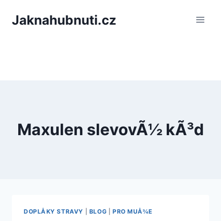
PÅeskoÄit
Jaknahubnuti.cz
na
obsah
Maxulen slevovÃ½ kÃ³d
DOPLÅKY STRAVY
|
BLOG
|
PRO MUÅ¾E