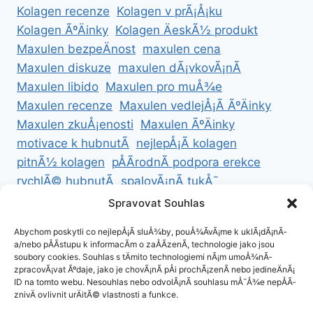
Kolagen recenze
Kolagen v prÃ¡Å¡ku
Kolagen ÃºÄinky
Kolagen ÄeskÃ½ produkt
Maxulen bezpeÄnost
maxulen cena
Maxulen diskuze
maxulen dÃ¡vkovÃ¡nÃ­
Maxulen libido
Maxulen pro muÅ¾e
Maxulen recenze
Maxulen vedlejÅ¡Ã­ ÃºÄinky
Maxulen zkuÅ¡enosti
Maxulen ÃºÄinky
motivace k hubnutÃ­
nejlepÅ¡Ã­ kolagen
pitnÃ½ kolagen
pÅÃ­rodnÃ­ podpora erekce
rychlÃ© hubnutÃ­
spalovÃ¡nÃ­ tukÅ¯
ZdravÃ© hubnutÃ­
ZdravÃ© recepty na hubnutÃ­
Spravovat Souhlas
zdravÃ½ Å¾ivotnÃ­ styl
Abychom poskytli co nejlepÅ¡Ã­ sluÅ¾by, pouÅ¾Ã­vÃ¡me k uklÃ¡dÃ¡nÃ­
a/nebo pÅÃ­stupu k informacÃ­m o zaÅÃ­zenÃ­, technologie jako jsou
soubory cookies. Souhlas s tÄmito technologiemi nÃ¡m umoÅ¾nÃ­
zpracovÃ¡vat Ãºdaje, jako je chovÃ¡nÃ­ pÅi prochÃ¡zenÃ­ nebo jedineÄnÃ¡
ID na tomto webu. Nesouhlas nebo odvolÃ¡nÃ­ souhlasu mÅ¯Å¾e nepÅÃ­
ZÃ¡sady cookies (EU)
znivÄ ovlivnit urÄitÃ© vlastnosti a funkce.