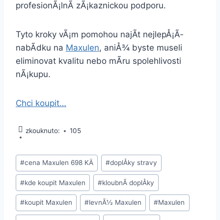
profesionÃ¡lnÃ­ zÃ¡kaznickou podporu.
Tyto kroky vÃ¡m pomohou najÃ­t nejlepÅ¡Ã­
nabÃ­dku na
Maxulen
, aniÅ¾ byste museli
eliminovat kvalitu nebo mÃ­ru spolehlivosti
nÃ¡kupu.
Chci koupit…
zkouknuto:
105
Å tÃ­
#
cena Maxulen 698 KÄ
#
doplÅky stravy
tky
#
kde koupit Maxulen
#
kloubnÃ­ doplÅky
pÅÃ­
spÄvkÅ¯:
#
koupit Maxulen
#
levnÃ½ Maxulen
#
Maxulen