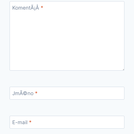
KomentÃ¡Å
*
JmÃ©no
*
E-mail
*