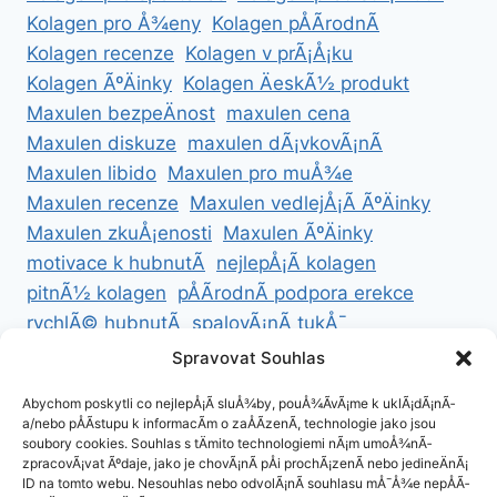
Kolagen pro Å¾eny
Kolagen pÅÃ­rodnÃ­
Kolagen recenze
Kolagen v prÃ¡Å¡ku
Kolagen ÃºÄinky
Kolagen ÄeskÃ½ produkt
Maxulen bezpeÄnost
maxulen cena
Maxulen diskuze
maxulen dÃ¡vkovÃ¡nÃ­
Maxulen libido
Maxulen pro muÅ¾e
Maxulen recenze
Maxulen vedlejÅ¡Ã­ ÃºÄinky
Maxulen zkuÅ¡enosti
Maxulen ÃºÄinky
motivace k hubnutÃ­
nejlepÅ¡Ã­ kolagen
pitnÃ½ kolagen
pÅÃ­rodnÃ­ podpora erekce
rychlÃ© hubnutÃ­
spalovÃ¡nÃ­ tukÅ¯
ZdravÃ© hubnutÃ­
ZdravÃ© recepty na hubnutÃ­
Spravovat Souhlas
zdravÃ½ Å¾ivotnÃ­ styl
Abychom poskytli co nejlepÅ¡Ã­ sluÅ¾by, pouÅ¾Ã­vÃ¡me k uklÃ¡dÃ¡nÃ­
a/nebo pÅÃ­stupu k informacÃ­m o zaÅÃ­zenÃ­, technologie jako jsou
soubory cookies. Souhlas s tÄmito technologiemi nÃ¡m umoÅ¾nÃ­
zpracovÃ¡vat Ãºdaje, jako je chovÃ¡nÃ­ pÅi prochÃ¡zenÃ­ nebo jedineÄnÃ¡
ID na tomto webu. Nesouhlas nebo odvolÃ¡nÃ­ souhlasu mÅ¯Å¾e nepÅÃ­