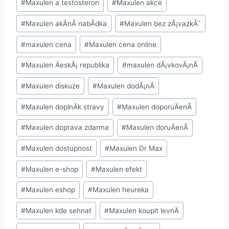
#
Maxulen a testosteron
#
Maxulen akce
#
Maxulen akÄnÃ­ nabÃ­dka
#
Maxulen bez zÃ¡vazkÅ¯
#
maxulen cena
#
Maxulen cena online
#
Maxulen ÄeskÃ¡ republika
#
maxulen dÃ¡vkovÃ¡nÃ­
#
Maxulen diskuze
#
Maxulen dodÃ¡nÃ­
#
Maxulen doplnÄk stravy
#
Maxulen doporuÄenÃ­
#
Maxulen doprava zdarma
#
Maxulen doruÄenÃ­
#
Maxulen dostupnost
#
Maxulen Dr Max
#
Maxulen e-shop
#
Maxulen efekt
#
Maxulen eshop
#
Maxulen heureka
#
Maxulen kde sehnat
#
Maxulen koupit levnÄ