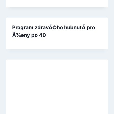
Program zdravÃ©ho hubnutÃ­ pro
Å¾eny po 40