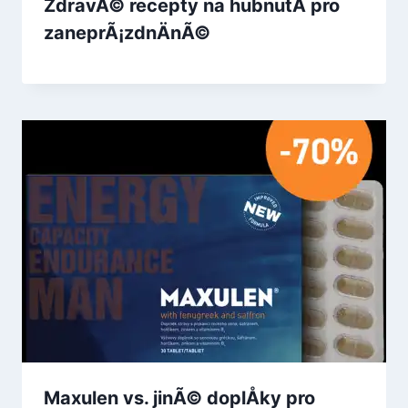
ZdravÃ© recepty na hubnutÃ­ pro
zaneprÃ¡zdnÄnÃ©
Maxulen vs. jinÃ© doplÅky pro