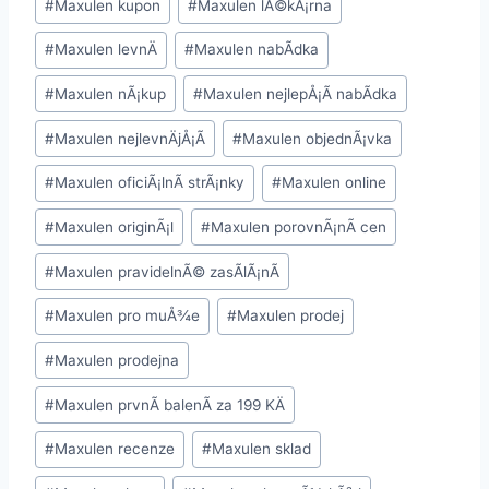
#
Maxulen kupon
#
Maxulen lÃ©kÃ¡rna
#
Maxulen levnÄ
#
Maxulen nabÃ­dka
#
Maxulen nÃ¡kup
#
Maxulen nejlepÅ¡Ã­ nabÃ­dka
#
Maxulen nejlevnÄjÅ¡Ã­
#
Maxulen objednÃ¡vka
#
Maxulen oficiÃ¡lnÃ­ strÃ¡nky
#
Maxulen online
#
Maxulen originÃ¡l
#
Maxulen porovnÃ¡nÃ­ cen
#
Maxulen pravidelnÃ© zasÃ­lÃ¡nÃ­
#
Maxulen pro muÅ¾e
#
Maxulen prodej
#
Maxulen prodejna
#
Maxulen prvnÃ­ balenÃ­ za 199 KÄ
#
Maxulen recenze
#
Maxulen sklad