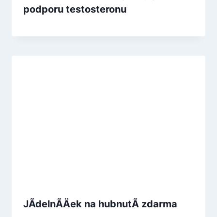
podporu testosteronu
JÃ­delnÃ­Äek na hubnutÃ­ zdarma