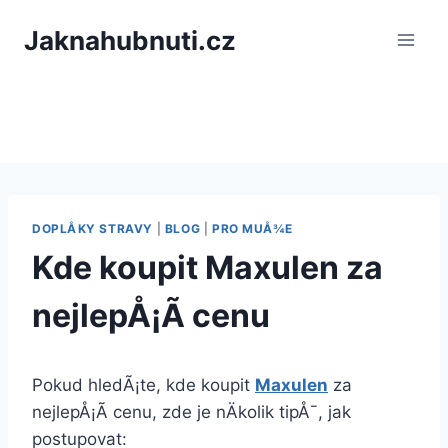
PÅeskoÄit
Jaknahubnuti.cz
na
obsah
DOPLÅKY STRAVY
|
BLOG
|
PRO MUÅ¾E
Kde koupit Maxulen za
nejlepÅ¡Ã­ cenu
Pokud hledÃ¡te, kde koupit
Maxulen
za
nejlepÅ¡Ã­ cenu, zde je nÄkolik tipÅ¯, jak
postupovat: