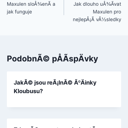
Maxulen sloÅ¾enÃ­ a
Jak dlouho uÅ¾Ã­vat
pro
jak funguje
Maxulen pro
pÅÃ­
nejlepÅ¡Ã­ vÃ½sledky
spÄvek
PodobnÃ© pÅÃ­spÄvky
JakÃ© jsou reÃ¡lnÃ© ÃºÄinky
Kloubusu?