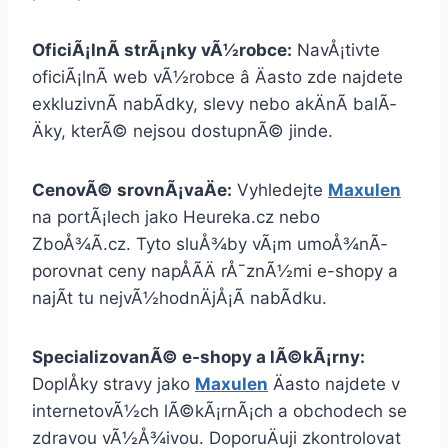
OficiÃ¡lnÃ­ strÃ¡nky vÃ½robce:
NavÅ¡tivte
oficiÃ¡lnÃ­ web vÃ½robce â Äasto zde najdete
exkluzivnÃ­ nabÃ­dky, slevy nebo akÄnÃ­ balÃ­
Äky, kterÃ© nejsou dostupnÃ© jinde.
CenovÃ© srovnÃ¡vaÄe:
Vyhledejte
Maxulen
na portÃ¡lech jako Heureka.cz nebo
ZboÅ¾Ã­.cz. Tyto sluÅ¾by vÃ¡m umoÅ¾nÃ­
porovnat ceny napÅÃ­Ä rÅ¯znÃ½mi e-shopy a
najÃ­t tu nejvÃ½hodnÄjÅ¡Ã­ nabÃ­dku.
SpecializovanÃ© e-shopy a lÃ©kÃ¡rny:
DoplÅky stravy jako
Maxulen
Äasto najdete v
internetovÃ½ch lÃ©kÃ¡rnÃ¡ch a obchodech se
zdravou vÃ½Å¾ivou. DoporuÄuji zkontrolovat