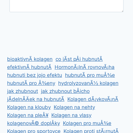
bioaktivnÃ­ kolagen
co jÃ­st pÅi hubnutÃ­
efektivnÃ­ hubnutÃ­
HormonÃ¡lnÃ­ rovnovÃ¡ha
hubnuti bez jojo efektu
hubnutÃ­ pro muÅ¾e
hubnutÃ­ pro Å¾eny
hydrolyzovanÃ½ kolagen
jak zhubnout
jak zhubnout bÅicho
jÃ­delnÃ­Äek na hubnutÃ­
Kolagen dÃ¡vkovÃ¡nÃ­
Kolagen na klouby
Kolagen na nehty
Kolagen na pleÅ¥
Kolagen na vlasy
kolagenovÃ© doplÅky
Kolagen pro muÅ¾e
Kolagen pro sportovce
Kolagen proti stÃ¡rnutÃ­