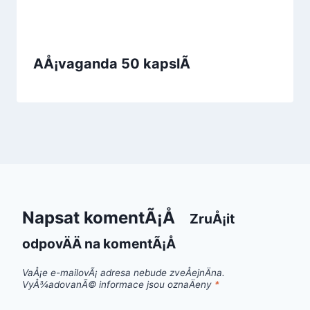
AÅ¡vaganda 50 kapslÃ­
Napsat komentÃ¡Å
ZruÅ¡it
odpovÄÄ na komentÃ¡Å
VaÅ¡e e-mailovÃ¡ adresa nebude zveÅejnÄna.
VyÅ¾adovanÃ© informace jsou oznaÄeny
*