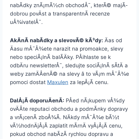
nabÃ­dky znÃ¡mÃ½ch obchodÅ¯, kterÃ© majÃ­
dobrou povÄst a transparentnÃ­ recenze
uÅ¾ivatelÅ¯.
AkÄnÃ­ nabÃ­dky a slevovÃ© kÃ³dy:
Äas od
Äasu mÅ¯Å¾ete narazit na promoakce, slevy
nebo speciÃ¡lnÃ­ balÃ­Äky. PÅihlaste se k
odbÄru newsletterÅ¯, sledujte sociÃ¡lnÃ­ sÃ­tÄ a
weby zamÄÅenÃ© na slevy â to vÃ¡m mÅ¯Å¾e
pomoci dostat
Maxulen
za lepÅ¡Ã­ cenu.
DalÅ¡Ã­ doporuÄenÃ­:
PÅed nÃ¡kupem vÅ¾dy
ovÄÅte reputaci obchodu a podmÃ­nky dopravy
a vrÃ¡cenÃ­ zboÅ¾Ã­. NÄkdy mÅ¯Å¾e bÃ½t
vÃ½hodnÄjÅ¡Ã­ zaplatit mÃ­rnÄ vyÅ¡Å¡Ã­ cenu,
pokud obchod nabÃ­zÃ­ rychlou dopravu a