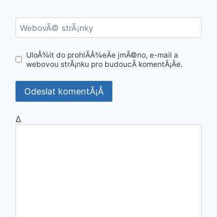
WebovÃ© strÃ¡nky
UloÅ¾it do prohlÃ­Å¾eÄe jmÃ©no, e-mail a
webovou strÃ¡nku pro budoucÃ­ komentÃ¡Åe.
Δ