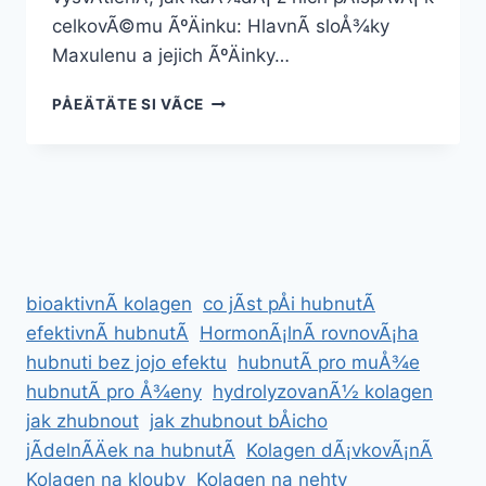
celkovÃ©mu ÃºÄinku: HlavnÃ­ sloÅ¾ky
Maxulenu a jejich ÃºÄinky…
MAXULEN
PÅEÄTÄTE SI VÃ­CE
SLOÅ¾ENÃ­
A
JAK
FUNGUJE
bioaktivnÃ­ kolagen
co jÃ­st pÅi hubnutÃ­
efektivnÃ­ hubnutÃ­
HormonÃ¡lnÃ­ rovnovÃ¡ha
hubnuti bez jojo efektu
hubnutÃ­ pro muÅ¾e
hubnutÃ­ pro Å¾eny
hydrolyzovanÃ½ kolagen
jak zhubnout
jak zhubnout bÅicho
jÃ­delnÃ­Äek na hubnutÃ­
Kolagen dÃ¡vkovÃ¡nÃ­
Kolagen na klouby
Kolagen na nehty