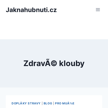
PÅeskoÄit
Jaknahubnuti.cz
na
obsah
ZdravÃ© klouby
DOPLÅKY STRAVY
|
BLOG
|
PRO MUÅ¾E