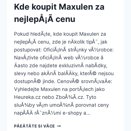
Kde koupit Maxulen za
nejlepÅ¡Ã­ cenu
Pokud hledÃ¡te, kde koupit Maxulen za
nejlepÅ¡Ã­ cenu, zde je nÄkolik tipÅ¯, jak
postupovat: OficiÃ¡lnÃ­ strÃ¡nky vÃ½robce:
NavÅ¡tivte oficiÃ¡lnÃ­ web vÃ½robce â
Äasto zde najdete exkluzivnÃ­ nabÃ­dky,
slevy nebo akÄnÃ­ balÃ­Äky, kterÃ© nejsou
dostupnÃ© jinde. CenovÃ© srovnÃ¡vaÄe:
Vyhledejte Maxulen na portÃ¡lech jako
Heureka.cz nebo ZboÅ¾Ã­.cz. Tyto
sluÅ¾by vÃ¡m umoÅ¾nÃ­ porovnat ceny
napÅÃ­Ä rÅ¯znÃ½mi e-shopy a…
KDE
PÅEÄTÄTE SI VÃ­CE
KOUPIT