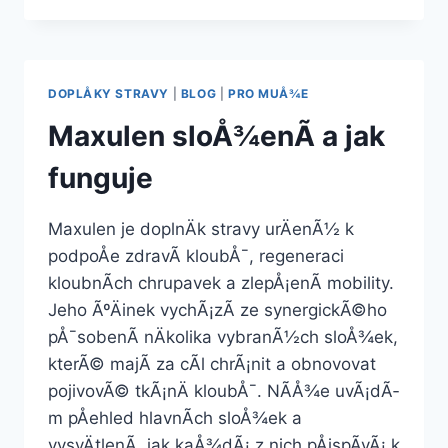
MAXULEN
ZA
NEJLEPÅ¡Ã­
CENU
DOPLÅKY STRAVY
|
BLOG
|
PRO MUÅ¾E
Maxulen sloÅ¾enÃ­ a jak
funguje
Maxulen je doplnÄk stravy urÄenÃ½ k
podpoÅe zdravÃ­ kloubÅ¯, regeneraci
kloubnÃ­ch chrupavek a zlepÅ¡enÃ­ mobility.
Jeho ÃºÄinek vychÃ¡zÃ­ ze synergickÃ©ho
pÅ¯sobenÃ­ nÄkolika vybranÃ½ch sloÅ¾ek,
kterÃ© majÃ­ za cÃ­l chrÃ¡nit a obnovovat
pojivovÃ© tkÃ¡nÄ kloubÅ¯. NÃ­Å¾e uvÃ¡dÃ­
m pÅehled hlavnÃ­ch sloÅ¾ek a
vysvÄtlenÃ­, jak kaÅ¾dÃ¡ z nich pÅispÃ­vÃ¡ k