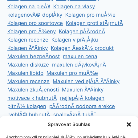
Kolagen na pleÅ¥
Kolagen na vlasy
kolagenovÃ© doplÅky
Kolagen pro muÅ¾e
Kolagen pro sportovce
Kolagen proti stÃ¡rnutÃ­
Kolagen pro Å¾eny
Kolagen pÅÃ­rodnÃ­
Kolagen recenze
Kolagen v prÃ¡Å¡ku
Kolagen ÃºÄinky
Kolagen ÄeskÃ½ produkt
Maxulen bezpeÄnost
maxulen cena
Maxulen diskuze
maxulen dÃ¡vkovÃ¡nÃ­
Maxulen libido
Maxulen pro muÅ¾e
Maxulen recenze
Maxulen vedlejÅ¡Ã­ ÃºÄinky
Maxulen zkuÅ¡enosti
Maxulen ÃºÄinky
motivace k hubnutÃ­
nejlepÅ¡Ã­ kolagen
pitnÃ½ kolagen
pÅÃ­rodnÃ­ podpora erekce
rychlÃ© hubnutÃ­
spalovÃ¡nÃ­ tukÅ¯
ZdravÃ© hubnutÃ­
ZdravÃ© recepty na hubnutÃ­
Spravovat Souhlas
zdravÃ½ Å¾ivotnÃ­ styl
Abychom poskytli co nejlepÅ¡Ã­ sluÅ¾by, pouÅ¾Ã­vÃ¡me k uklÃ¡dÃ¡nÃ­