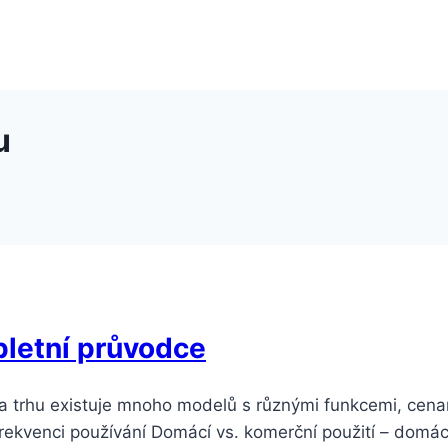
u
pletní průvodce
 trhu existuje mnoho modelů s různými funkcemi, cenami
a frekvenci používání Domácí vs. komerční použití – domác