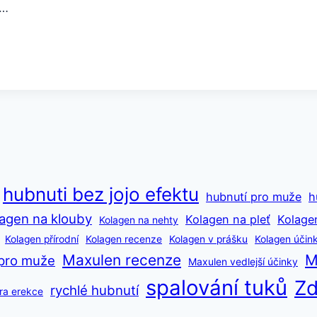
,…
hubnuti bez jojo efektu
hubnutí pro muže
h
agen na klouby
Kolagen na pleť
Kolage
Kolagen na nehty
Kolagen přírodní
Kolagen recenze
Kolagen v prášku
Kolagen účin
Maxulen recenze
M
pro muže
Maxulen vedlejší účinky
spalování tuků
Zd
rychlé hubnutí
ra erekce