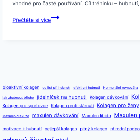
vhodné pro časté používání. Cíl tréninku – hubnutí
Jak
Přečtěte si více
vybrat
běžecký
pás:
Kompletní
průvodce
bioaktivní kolagen
co jíst při hubnutí
efektivní hubnutí
Hormonální rovnováha
Kol
jídelníček na hubnutí
Kolagen dávkování
jak zhubnout břicho
Kolagen pro ženy
Kolagen pro sportovce
Kolagen proti stárnutí
Maxulen 
maxulen dávkování
Maxulen libido
Maxulen diskuze
motivace k hubnutí
nejlepší kolagen
pitný kolagen
přírodní podpo