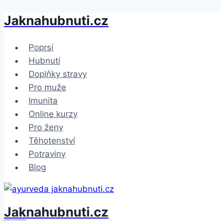
Jaknahubnuti.cz
Přeskočit
na
obsah
Poprsí
Hubnutí
Doplňky stravy
Pro muže
Imunita
Online kurzy
Pro ženy
Těhotenství
Potraviny
Blog
Jaknahubnuti.cz