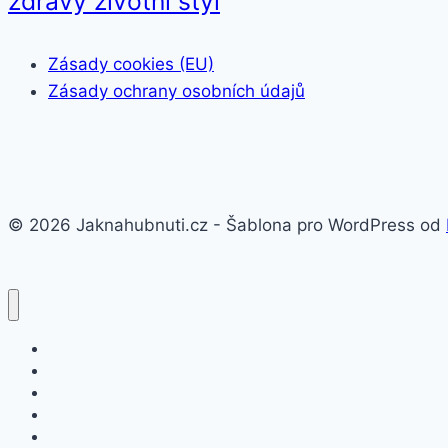
zdravý životní styl
Zásady cookies (EU)
Zásady ochrany osobních údajů
© 2026 Jaknahubnuti.cz - Šablona pro WordPress od
Poprsí
Hubnutí
Doplňky stravy
Pro muže
Imunita