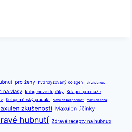
ubnutí pro ženy
hydrolyzovaný kolagen
jak zhubnout
n na vlasy
kolagenové doplňky
Kolagen pro muže
ky
Kolagen český produkt
Maxulen bezpečnost
maxulen cena
axulen zkušenosti
Maxulen účinky
ravé hubnutí
Zdravé recepty na hubnutí