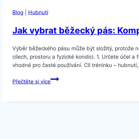
Blog
|
Hubnutí
Jak vybrat běžecký pás: Kom
Výběr běžeckého pásu může být složitý, protože na
cílech, prostoru a fyzické kondici. 1. Určete účel 
vhodné pro časté používání. Cíl tréninku – hubnutí
Jak
Přečtěte si více
vybrat
běžecký
pás:
Kompletní
průvodce