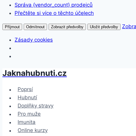
Správa {vendor_count} prodejců
Přečtěte si více o těchto účelech
Zobra
Příjmout
Odmítnout
Zobrazit předvolby
Uložit předvolby
Zásady cookies
Jaknahubnuti.cz
Přeskočit
na
obsah
Poprsí
Hubnutí
Doplňky stravy
Pro muže
Imunita
Online kurzy