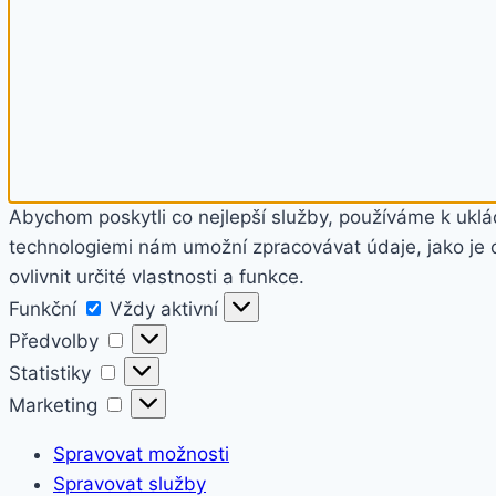
Abychom poskytli co nejlepší služby, používáme k uklád
technologiemi nám umožní zpracovávat údaje, jako je 
ovlivnit určité vlastnosti a funkce.
Funkční
Funkční
Vždy aktivní
Předvolby
Předvolby
Statistiky
Statistiky
Marketing
Marketing
Spravovat možnosti
Spravovat služby