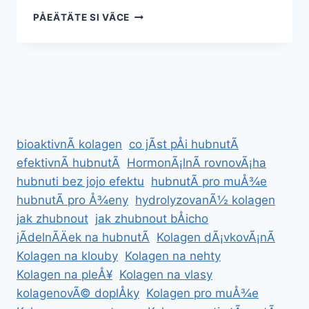
JAK
PÅEÄTÄTE SI VÃ­CE
VYBRAT
BÄÅ¾ECKÃ½
PÃ¡S:
KOMPLETNÃ­
PRÅ¯VODCE
bioaktivnÃ­ kolagen
co jÃ­st pÅi hubnutÃ­
efektivnÃ­ hubnutÃ­
HormonÃ¡lnÃ­ rovnovÃ¡ha
hubnuti bez jojo efektu
hubnutÃ­ pro muÅ¾e
hubnutÃ­ pro Å¾eny
hydrolyzovanÃ½ kolagen
jak zhubnout
jak zhubnout bÅicho
jÃ­delnÃ­Äek na hubnutÃ­
Kolagen dÃ¡vkovÃ¡nÃ­
Kolagen na klouby
Kolagen na nehty
Kolagen na pleÅ¥
Kolagen na vlasy
kolagenovÃ© doplÅky
Kolagen pro muÅ¾e