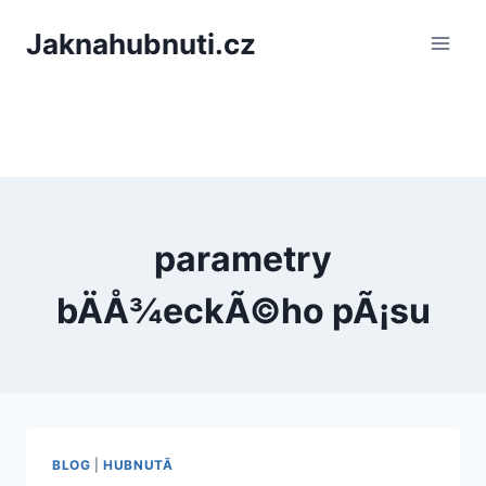
PÅeskoÄit
Jaknahubnuti.cz
na
obsah
parametry
bÄÅ¾eckÃ©ho pÃ¡su
BLOG
|
HUBNUTÃ­