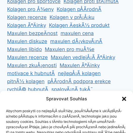
Kolagen pro sportovce
Kolagen proti stÃ¡rnutÃ­
Kolagen pro Å¾eny
Kolagen pÅÃ­rodnÃ­
Kolagen recenze
Kolagen v prÃ¡Å¡ku
Kolagen ÃºÄinky
Kolagen ÄeskÃ½ produkt
Maxulen bezpeÄnost
maxulen cena
Maxulen diskuze
maxulen dÃ¡vkovÃ¡nÃ­
Maxulen libido
Maxulen pro muÅ¾e
Maxulen recenze
Maxulen vedlejÅ¡Ã­ ÃºÄinky
Maxulen zkuÅ¡enosti
Maxulen ÃºÄinky
motivace k hubnutÃ­
nejlepÅ¡Ã­ kolagen
pitnÃ½ kolagen
pÅÃ­rodnÃ­ podpora erekce
rychlÃ© hubnutÃ­
spalovÃ¡nÃ­ tukÅ¯
ZdravÃ© hubnutÃ­
ZdravÃ© recepty na hubnutÃ­
Spravovat Souhlas
zdravÃ½ Å¾ivotnÃ­ styl
Abychom poskytli co nejlepÅ¡Ã­ sluÅ¾by, pouÅ¾Ã­vÃ¡me k uklÃ¡dÃ¡nÃ­
a/nebo pÅÃ­stupu k informacÃ­m o zaÅÃ­zenÃ­, technologie jako jsou
soubory cookies. Souhlas s tÄmito technologiemi nÃ¡m umoÅ¾nÃ­
zpracovÃ¡vat Ãºdaje, jako je chovÃ¡nÃ­ pÅi prochÃ¡zenÃ­ nebo jedineÄnÃ¡
ID na tomto webu. Nesouhlas nebo odvolÃ¡nÃ­ souhlasu mÅ¯Å¾e nepÅÃ­