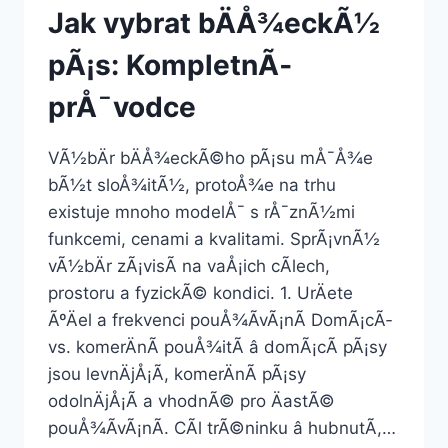
Jak vybrat bÄÅ¾eckÃ½
pÃ¡s: KompletnÃ­
prÅ¯vodce
VÃ½bÄr bÄÅ¾eckÃ©ho pÃ¡su mÅ¯Å¾e
bÃ½t sloÅ¾itÃ½, protoÅ¾e na trhu
existuje mnoho modelÅ¯ s rÅ¯znÃ½mi
funkcemi, cenami a kvalitami. SprÃ¡vnÃ½
vÃ½bÄr zÃ¡visÃ­ na vaÅ¡ich cÃ­lech,
prostoru a fyzickÃ© kondici. 1. UrÄete
ÃºÄel a frekvenci pouÅ¾Ã­vÃ¡nÃ­ DomÃ¡cÃ­
vs. komerÄnÃ­ pouÅ¾itÃ­ â domÃ¡cÃ­ pÃ¡sy
jsou levnÄjÅ¡Ã­, komerÄnÃ­ pÃ¡sy
odolnÄjÅ¡Ã­ a vhodnÃ© pro ÄastÃ©
pouÅ¾Ã­vÃ¡nÃ­. CÃ­l trÃ©ninku â hubnutÃ­,…