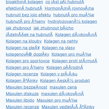
bioaktivnÃ­ kolagen
co jÃ­st pÅi hubnutÃ­
efektivnÃ­ hubnutÃ­
HormonÃ¡lnÃ­ rovnovÃ¡ha
hubnuti bez jojo efektu
hubnutÃ­ pro muÅ¾e
hubnutÃ­ pro Å¾eny
hydrolyzovanÃ½ kolagen
jak zhubnout
jak zhubnout bÅicho
jÃ­delnÃ­Äek na hubnutÃ­
Kolagen dÃ¡vkovÃ¡nÃ­
Kolagen na klouby
Kolagen na nehty
Kolagen na pleÅ¥
Kolagen na vlasy
kolagenovÃ© doplÅky
Kolagen pro muÅ¾e
Kolagen pro sportovce
Kolagen proti stÃ¡rnutÃ­
Kolagen pro Å¾eny
Kolagen pÅÃ­rodnÃ­
Kolagen recenze
Kolagen v prÃ¡Å¡ku
Kolagen ÃºÄinky
Kolagen ÄeskÃ½ produkt
Maxulen bezpeÄnost
maxulen cena
Maxulen diskuze
maxulen dÃ¡vkovÃ¡nÃ­
Maxulen libido
Maxulen pro muÅ¾e
Maxulen recenze
Maxulen vedlejÅ¡Ã­ ÃºÄinky