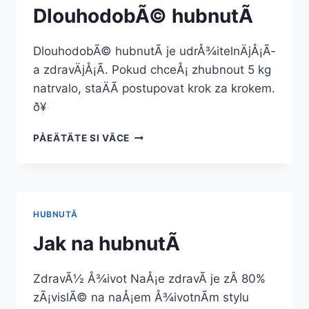
DlouhodobÃ© hubnutÃ­
DlouhodobÃ© hubnutÃ­ je udrÅ¾itelnÄjÅ¡Ã­
a zdravÄjÅ¡Ã­. Pokud chceÅ¡ zhubnout 5 kg
natrvalo, staÄÃ­ postupovat krok za krokem.
ð¥
DLOUHODOBÃ©
PÅEÄTÄTE SI VÃ­CE
HUBNUTÃ­
HUBNUTÃ­
Jak na hubnutÃ­
ZdravÃ½ Å¾ivot NaÅ¡e zdravÃ­ je zÂ 80%
zÃ¡vislÃ© na naÅ¡em Å¾ivotnÃ­m stylu