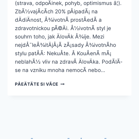
(strava, odpoÄinek, pohyb, optimismus â¦).
ZbÃ½vajÃ­cÃ­ch 20% pÅipadÃ¡ na
dÄdiÄnost, Å¾ivotnÃ­ prostÅedÃ­ a
zdravotnickou pÃ©Äi. Å½ivotnÃ­ styl je
souhrn toho, jak ÄlovÄk Å¾ije. Mezi
nejdÅ¯leÅ¾itÄjÅ¡Ã­ zÃ¡sady Å¾ivotnÃ­ho
stylu patÅÃ­: NekuÅte. Â KouÅenÃ­ mÃ¡
neblahÃ½ vliv na zdravÃ­ ÄlovÄka. PodÃ­lÃ­
se na vzniku mnoha nemocÃ­ nebo…
JAK
PÅEÄTÄTE SI VÃ­CE
NA
HUBNUTÃ­