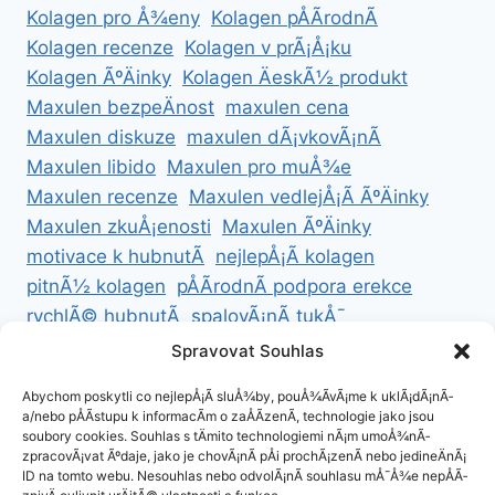
Kolagen pro Å¾eny
Kolagen pÅÃ­rodnÃ­
Kolagen recenze
Kolagen v prÃ¡Å¡ku
Kolagen ÃºÄinky
Kolagen ÄeskÃ½ produkt
Maxulen bezpeÄnost
maxulen cena
Maxulen diskuze
maxulen dÃ¡vkovÃ¡nÃ­
Maxulen libido
Maxulen pro muÅ¾e
Maxulen recenze
Maxulen vedlejÅ¡Ã­ ÃºÄinky
Maxulen zkuÅ¡enosti
Maxulen ÃºÄinky
motivace k hubnutÃ­
nejlepÅ¡Ã­ kolagen
pitnÃ½ kolagen
pÅÃ­rodnÃ­ podpora erekce
rychlÃ© hubnutÃ­
spalovÃ¡nÃ­ tukÅ¯
ZdravÃ© hubnutÃ­
ZdravÃ© recepty na hubnutÃ­
Spravovat Souhlas
zdravÃ½ Å¾ivotnÃ­ styl
Abychom poskytli co nejlepÅ¡Ã­ sluÅ¾by, pouÅ¾Ã­vÃ¡me k uklÃ¡dÃ¡nÃ­
a/nebo pÅÃ­stupu k informacÃ­m o zaÅÃ­zenÃ­, technologie jako jsou
soubory cookies. Souhlas s tÄmito technologiemi nÃ¡m umoÅ¾nÃ­
zpracovÃ¡vat Ãºdaje, jako je chovÃ¡nÃ­ pÅi prochÃ¡zenÃ­ nebo jedineÄnÃ¡
ID na tomto webu. Nesouhlas nebo odvolÃ¡nÃ­ souhlasu mÅ¯Å¾e nepÅÃ­
ZÃ¡sady cookies (EU)