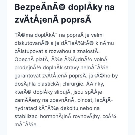
BezpeÄnÃ© doplÅky na
zvÄtÅ¡enÃ­ poprsÃ­
TÃ©ma doplÅkÅ¯ na poprsÃ­ je velmi
diskutovanÃ© a je dÅ¯leÅ¾itÃ© k nÄmu
pÅistupovat s rozvahou a znalostÃ­.
ObecnÄ platÃ­, Å¾e Å¾Ã¡dnÃ½ volnÄ
prodejnÃ½ doplnÄk stravy nemÅ¯Å¾e
garantovat zvÄtÅ¡enÃ­ poprsÃ­, jakÃ©ho by
dosÃ¡hla plastickÃ¡ chirurgie. ÃÄinky,
kterÃ© doplÅky slibujÃ­, jsou spÃ­Å¡e
zamÄÅeny na zpevnÄnÃ­, plnost, lepÅ¡Ã­
hydrataci kÅ¯Å¾e dekoltu nebo na
stabilizaci hormonÃ¡lnÃ­ rovnovÃ¡hy, coÅ¾
mÅ¯Å¾e…