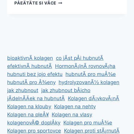
BEZPEÄNÃ©
PÅEÄTÄTE SI VÃ­CE
DOPLÅKY
NA
ZVÄTÅ¡ENÃ­
POPRSÃ­
bioaktivnÃ­ kolagen
co jÃ­st pÅi hubnutÃ­
efektivnÃ­ hubnutÃ­
HormonÃ¡lnÃ­ rovnovÃ¡ha
hubnuti bez jojo efektu
hubnutÃ­ pro muÅ¾e
hubnutÃ­ pro Å¾eny
hydrolyzovanÃ½ kolagen
jak zhubnout
jak zhubnout bÅicho
jÃ­delnÃ­Äek na hubnutÃ­
Kolagen dÃ¡vkovÃ¡nÃ­
Kolagen na klouby
Kolagen na nehty
Kolagen na pleÅ¥
Kolagen na vlasy
kolagenovÃ© doplÅky
Kolagen pro muÅ¾e
Kolagen pro sportovce
Kolagen proti stÃ¡rnutÃ­