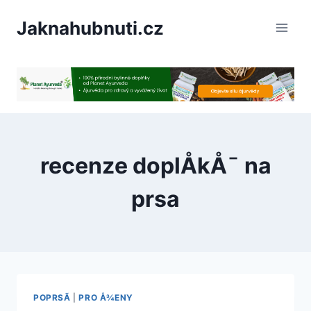
PÅeskoÄit
Jaknahubnuti.cz
na
obsah
recenze doplÅkÅ¯ na
prsa
POPRSÃ­
|
PRO Å¾ENY