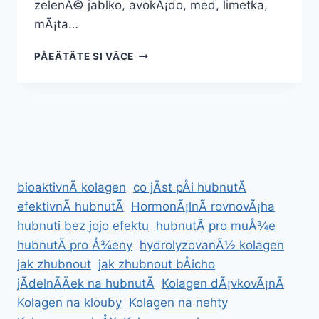
zelenÃ© jablko, avokÃ¡do, med, limetka,
mÃ¡ta…
DETOXIKAÄNÃ­
PÅEÄTÄTE SI VÃ­CE
SMOOTHIE
Â
RECEPTY,
ÃºÄINKY
A
TIPY
PRO
OÄISTU
bioaktivnÃ­ kolagen
co jÃ­st pÅi hubnutÃ­
TÄLA
efektivnÃ­ hubnutÃ­
HormonÃ¡lnÃ­ rovnovÃ¡ha
hubnuti bez jojo efektu
hubnutÃ­ pro muÅ¾e
hubnutÃ­ pro Å¾eny
hydrolyzovanÃ½ kolagen
jak zhubnout
jak zhubnout bÅicho
jÃ­delnÃ­Äek na hubnutÃ­
Kolagen dÃ¡vkovÃ¡nÃ­
Kolagen na klouby
Kolagen na nehty