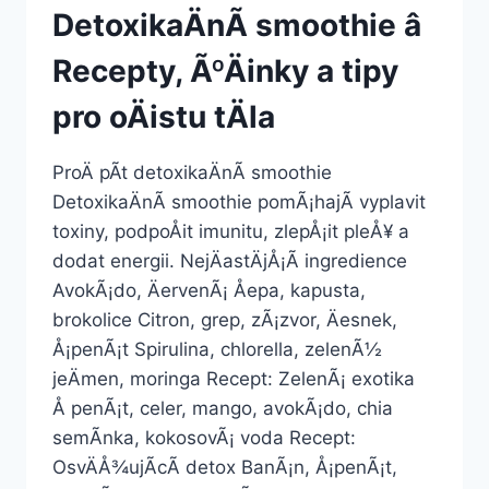
DetoxikaÄnÃ­ smoothie â
Recepty, ÃºÄinky a tipy
pro oÄistu tÄla
ProÄ pÃ­t detoxikaÄnÃ­ smoothie
DetoxikaÄnÃ­ smoothie pomÃ¡hajÃ­ vyplavit
toxiny, podpoÅit imunitu, zlepÅ¡it pleÅ¥ a
dodat energii. NejÄastÄjÅ¡Ã­ ingredience
AvokÃ¡do, ÄervenÃ¡ Åepa, kapusta,
brokolice Citron, grep, zÃ¡zvor, Äesnek,
Å¡penÃ¡t Spirulina, chlorella, zelenÃ½
jeÄmen, moringa Recept: ZelenÃ¡ exotika
Å penÃ¡t, celer, mango, avokÃ¡do, chia
semÃ­nka, kokosovÃ¡ voda Recept:
OsvÄÅ¾ujÃ­cÃ­ detox BanÃ¡n, Å¡penÃ¡t,