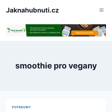
PÅeskoÄit
Jaknahubnuti.cz
na
obsah
smoothie pro vegany
POTRAVINY