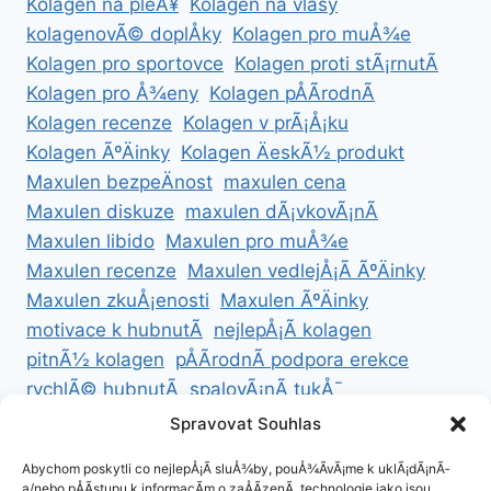
Kolagen na pleÅ¥
Kolagen na vlasy
kolagenovÃ© doplÅky
Kolagen pro muÅ¾e
Kolagen pro sportovce
Kolagen proti stÃ¡rnutÃ­
Kolagen pro Å¾eny
Kolagen pÅÃ­rodnÃ­
Kolagen recenze
Kolagen v prÃ¡Å¡ku
Kolagen ÃºÄinky
Kolagen ÄeskÃ½ produkt
Maxulen bezpeÄnost
maxulen cena
Maxulen diskuze
maxulen dÃ¡vkovÃ¡nÃ­
Maxulen libido
Maxulen pro muÅ¾e
Maxulen recenze
Maxulen vedlejÅ¡Ã­ ÃºÄinky
Maxulen zkuÅ¡enosti
Maxulen ÃºÄinky
motivace k hubnutÃ­
nejlepÅ¡Ã­ kolagen
pitnÃ½ kolagen
pÅÃ­rodnÃ­ podpora erekce
rychlÃ© hubnutÃ­
spalovÃ¡nÃ­ tukÅ¯
ZdravÃ© hubnutÃ­
ZdravÃ© recepty na hubnutÃ­
Spravovat Souhlas
zdravÃ½ Å¾ivotnÃ­ styl
Abychom poskytli co nejlepÅ¡Ã­ sluÅ¾by, pouÅ¾Ã­vÃ¡me k uklÃ¡dÃ¡nÃ­
a/nebo pÅÃ­stupu k informacÃ­m o zaÅÃ­zenÃ­, technologie jako jsou