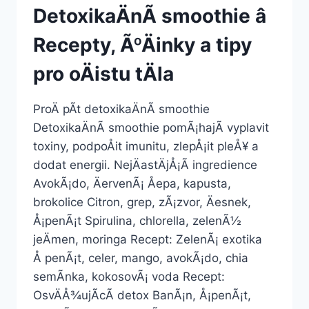
DetoxikaÄnÃ­ smoothie â
Recepty, ÃºÄinky a tipy
pro oÄistu tÄla
ProÄ pÃ­t detoxikaÄnÃ­ smoothie
DetoxikaÄnÃ­ smoothie pomÃ¡hajÃ­ vyplavit
toxiny, podpoÅit imunitu, zlepÅ¡it pleÅ¥ a
dodat energii. NejÄastÄjÅ¡Ã­ ingredience
AvokÃ¡do, ÄervenÃ¡ Åepa, kapusta,
brokolice Citron, grep, zÃ¡zvor, Äesnek,
Å¡penÃ¡t Spirulina, chlorella, zelenÃ½
jeÄmen, moringa Recept: ZelenÃ¡ exotika
Å penÃ¡t, celer, mango, avokÃ¡do, chia
semÃ­nka, kokosovÃ¡ voda Recept:
OsvÄÅ¾ujÃ­cÃ­ detox BanÃ¡n, Å¡penÃ¡t,