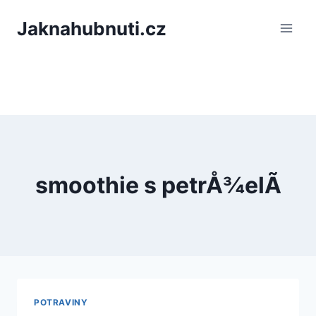
PÅeskoÄit
Jaknahubnuti.cz
na
obsah
smoothie s petrÅ¾elÃ­
POTRAVINY