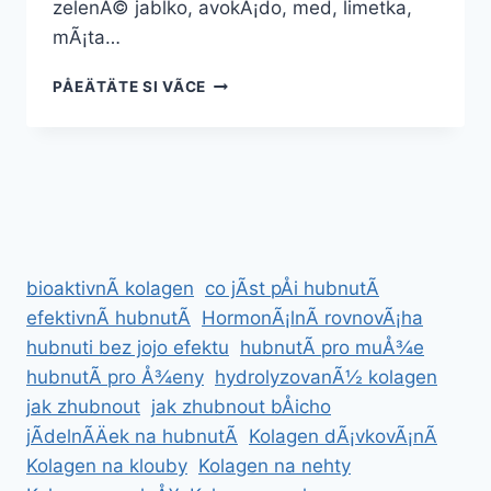
zelenÃ© jablko, avokÃ¡do, med, limetka,
mÃ¡ta…
DETOXIKAÄNÃ­
PÅEÄTÄTE SI VÃ­CE
SMOOTHIE
Â
RECEPTY,
ÃºÄINKY
A
TIPY
PRO
OÄISTU
bioaktivnÃ­ kolagen
co jÃ­st pÅi hubnutÃ­
TÄLA
efektivnÃ­ hubnutÃ­
HormonÃ¡lnÃ­ rovnovÃ¡ha
hubnuti bez jojo efektu
hubnutÃ­ pro muÅ¾e
hubnutÃ­ pro Å¾eny
hydrolyzovanÃ½ kolagen
jak zhubnout
jak zhubnout bÅicho
jÃ­delnÃ­Äek na hubnutÃ­
Kolagen dÃ¡vkovÃ¡nÃ­
Kolagen na klouby
Kolagen na nehty