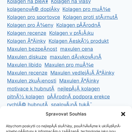
Kolagen na pleÅ¥
Kolagen na vlasy
kolagenovÃ© doplÅky
Kolagen pro muÅ¾e
Kolagen pro sportovce
Kolagen proti stÃ¡rnutÃ­
Kolagen pro Å¾eny
Kolagen pÅÃ­rodnÃ­
Kolagen recenze
Kolagen v prÃ¡Å¡ku
Kolagen ÃºÄinky
Kolagen ÄeskÃ½ produkt
Maxulen bezpeÄnost
maxulen cena
Maxulen diskuze
maxulen dÃ¡vkovÃ¡nÃ­
Maxulen libido
Maxulen pro muÅ¾e
Maxulen recenze
Maxulen vedlejÅ¡Ã­ ÃºÄinky
Maxulen zkuÅ¡enosti
Maxulen ÃºÄinky
motivace k hubnutÃ­
nejlepÅ¡Ã­ kolagen
pitnÃ½ kolagen
pÅÃ­rodnÃ­ podpora erekce
rychlÃ© hubnutÃ­
spalovÃ¡nÃ­ tukÅ¯
ZdravÃ© hubnutÃ­
ZdravÃ© recepty na hubnutÃ­
Spravovat Souhlas
zdravÃ½ Å¾ivotnÃ­ styl
Abychom poskytli co nejlepÅ¡Ã­ sluÅ¾by, pouÅ¾Ã­vÃ¡me k uklÃ¡dÃ¡nÃ­
a/nebo pÅÃ­stupu k informacÃ­m o zaÅÃ­zenÃ­, technologie jako jsou