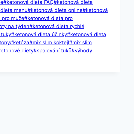
ie
#
ketonová dieta FAQ
#
ketonová dieta
 dieta menu
#
ketonová dieta online
#
ketonová
a pro muže
#
ketonová dieta pro
pty na týden
#
ketonová dieta rychlé
 tuky
#
ketonová dieta účinky
#
ketonová dieta
tony
#
ketóza
#
mix slim koktejl
#
mix slim
ketonové diety
#
spalování tuků
#
výhody