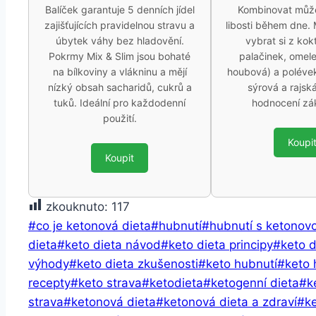
Balíček garantuje 5 denních jídel
Kombinovat můžet
zajišťujících pravidelnou stravu a
libosti během dne.
úbytek váhy bez hladovění.
vybrat si z kokt
Pokrmy Mix & Slim jsou bohaté
palačinek, omele
na bílkoviny a vlákninu a mějí
houbová) a polévek
nízký obsah sacharidů, cukrů a
sýrová a rajsk
tuků. Ideální pro každodenní
hodnocení zá
použití.
Koupi
Koupit
zkouknuto:
117
Štítky
#
co je ketonová dieta
#
hubnutí
#
hubnutí s ketonov
příspěvků:
dieta
#
keto dieta návod
#
keto dieta principy
#
keto d
výhody
#
keto dieta zkušenosti
#
keto hubnutí
#
keto 
recepty
#
keto strava
#
ketodieta
#
ketogenní dieta
#
k
strava
#
ketonová dieta
#
ketonová dieta a zdraví
#
k