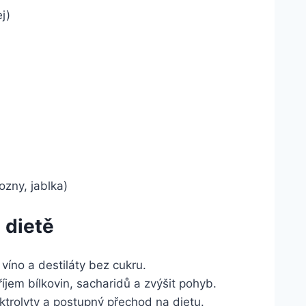
j)
zny, jablka)
 dietě
víno a destiláty bez cukru.
íjem bílkovin, sacharidů a zvýšit pohyb.
ktrolyty a postupný přechod na dietu.