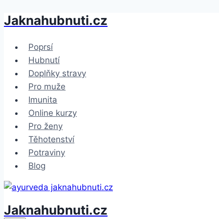
Jaknahubnuti.cz
Přeskočit
na
obsah
Poprsí
Hubnutí
Doplňky stravy
Pro muže
Imunita
Online kurzy
Pro ženy
Těhotenství
Potraviny
Blog
Jaknahubnuti.cz