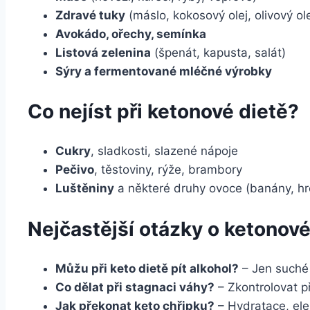
Zdravé tuky
(máslo, kokosový olej, olivový ole
Avokádo, ořechy, semínka
Listová zelenina
(špenát, kapusta, salát)
Sýry a fermentované mléčné výrobky
Co nejíst při ketonové dietě?
Cukry
, sladkosti, slazené nápoje
Pečivo
, těstoviny, rýže, brambory
Luštěniny
a některé druhy ovoce (banány, hro
Nejčastější otázky o ketonové
Můžu při keto dietě pít alkohol?
– Jen suché 
Co dělat při stagnaci váhy?
– Zkontrolovat př
Jak překonat keto chřipku?
– Hydratace, ele