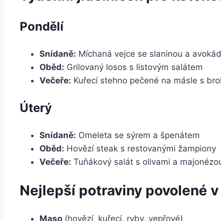
Pondělí
Snídaně:
Míchaná vejce se slaninou a avoká
Oběd:
Grilovaný losos s listovým salátem
Večeře:
Kuřecí stehno pečené na másle s brok
Úterý
Snídaně:
Omeleta se sýrem a špenátem
Oběd:
Hovězí steak s restovanými žampiony
Večeře:
Tuňákový salát s olivami a majonézo
Nejlepší potraviny povolené 
Maso
(hovězí, kuřecí, ryby, vepřové)