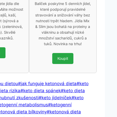
e jídla dle
Balíček poskytne 5 denních jídel,
 Máte možnost
které podporují pravidelné
ejlů, kaší,
stravování a snižování váhy bez
t (sýrová a
nutnosti trpět hladem. Jídla Mix
 (zeleninová,
& Slim jsou bohatá na proteiny a
á). Skvělé
vlákninu a obsahují nízké
kazníků.
množství sacharidů, cukrů a
tuků. Novinka na trhu!
t
Koupit
ou dietou
#
jak funguje ketonová dieta
#
keto
ieta rizika
#
keto dieta spánek
#
keto dieta
hubnutí zkušenosti
#
keto jídelníček
#
keto
etogenní metabolismus
#
ketogenní
etonová dieta bílkoviny
#
ketonová dieta