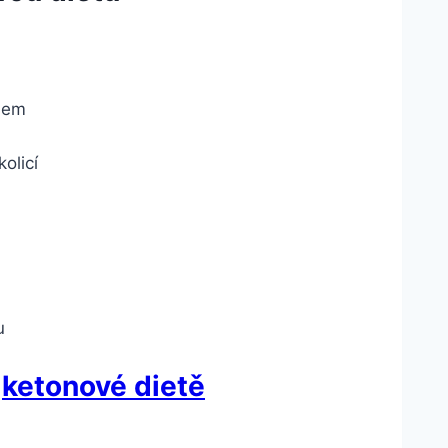
dem
olicí
u
v
ketonové dietě