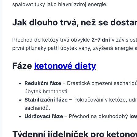
spalovat tuky jako hlavní zdroj energie.
Jak dlouho trvá, než se dosta
Přechod do ketózy trvá obvykle
2–7 dní
v závislos
první příznaky patří úbytek váhy, zvýšená energie a
Fáze
ketonové diety
Redukční fáze
– Drastické omezení sacharidů
úbytek hmotnosti.
Stabilizační fáze
– Pokračování v ketóze, ud
sacharidů.
Udržovací fáze
– Přechod na dlouhodobý
lo
Týdenní jídelníček pro ketono