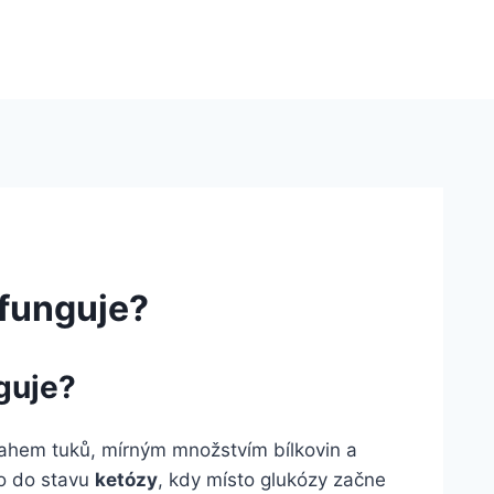
 funguje?
nguje?
ahem tuků, mírným množstvím bílkovin a
lo do stavu
ketózy
, kdy místo glukózy začne