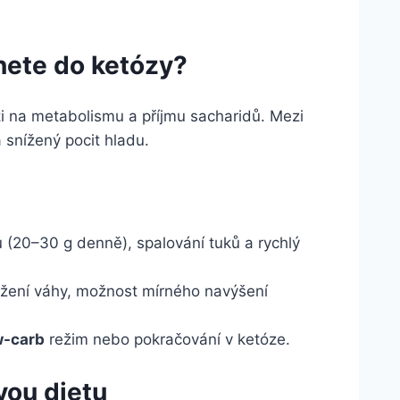
nete do ketózy?
ti na metabolismu a příjmu sacharidů. Mezi
 snížený pocit hladu.
 (20–30 g denně), spalování tuků a rychlý
ržení váhy, možnost mírného navýšení
w-carb
režim nebo pokračování v ketóze.
vou dietu