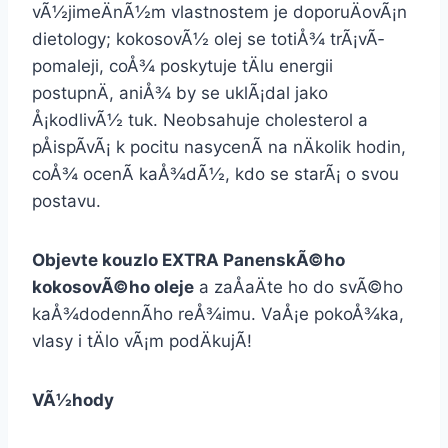
vÃ½jimeÄnÃ½m vlastnostem je doporuÄovÃ¡n
dietology; kokosovÃ½ olej se totiÅ¾ trÃ¡vÃ­
pomaleji, coÅ¾ poskytuje tÄlu energii
postupnÄ, aniÅ¾ by se uklÃ¡dal jako
Å¡kodlivÃ½ tuk. Neobsahuje cholesterol a
pÅispÃ­vÃ¡ k pocitu nasycenÃ­ na nÄkolik hodin,
coÅ¾ ocenÃ­ kaÅ¾dÃ½, kdo se starÃ¡ o svou
postavu.
Objevte kouzlo EXTRA PanenskÃ©ho
kokosovÃ©ho oleje
a zaÅaÄte ho do svÃ©ho
kaÅ¾dodennÃ­ho reÅ¾imu. VaÅ¡e pokoÅ¾ka,
vlasy i tÄlo vÃ¡m podÄkujÃ­!
VÃ½hody