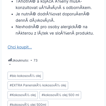
TÄhotnÃ© a kojÃ­cÃ­ Å¾eny musÃ­
konzultovat uÅ¾Ã­vÃ¡nÃ­ s odbornÃ­kem.
Je nutnÃ© dodrÅ¾ovat doporuÄenÃ©
dennÃ­ dÃ¡vkovÃ¡nÃ­.
NevhodnÃ© pro osoby alergickÃ© na
nÄkterou z lÃ¡tek ve sloÅ¾enÃ­ produktu.
Chci koupit…
zkouknuto:
73
Å tÃ­
#
bio kokosovÃ½ olej
tky
#
EXTRA PanenskÃ½ kokosovÃ½ olej
pÅÃ­
spÄvkÅ¯:
#
KokosovÃ½ olej
#
kokosovÃ½ olej 500 ml
#
kokosovÃ½ olej 500ml