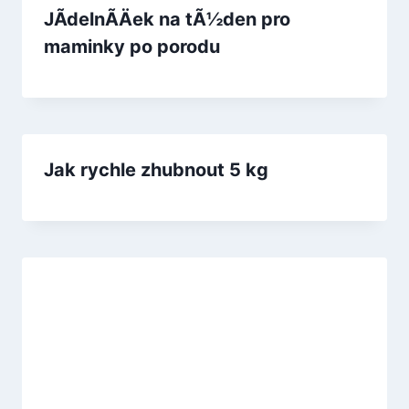
JÃ­delnÃ­Äek na tÃ½den pro
maminky po porodu
Jak rychle zhubnout 5 kg