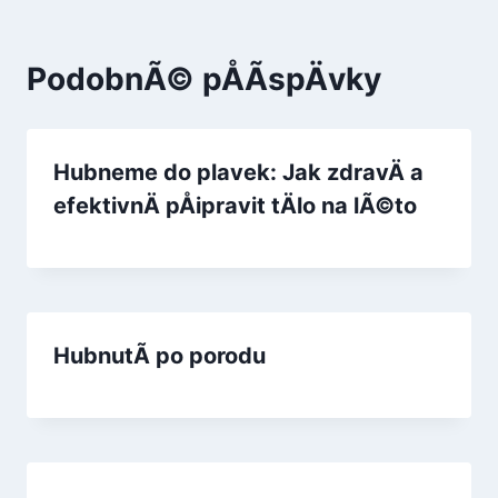
PodobnÃ© pÅÃ­spÄvky
Hubneme do plavek: Jak zdravÄ a
efektivnÄ pÅipravit tÄlo na lÃ©to
HubnutÃ­ po porodu