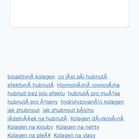
bioaktivnÃ­ kolagen
co jÃ­st pÅi hubnutÃ­
efektivnÃ­ hubnutÃ­
HormonÃ¡lnÃ­ rovnovÃ¡ha
hubnuti bez jojo efektu
hubnutÃ­ pro muÅ¾e
hubnutÃ­ pro Å¾eny
hydrolyzovanÃ½ kolagen
jak zhubnout
jak zhubnout bÅicho
jÃ­delnÃ­Äek na hubnutÃ­
Kolagen dÃ¡vkovÃ¡nÃ­
Kolagen na klouby
Kolagen na nehty
Kolagen na pleÅ¥
Kolagen na vlasy