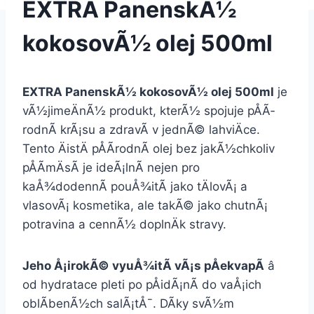
EXTRA PanenskÃ½
kokosovÃ½ olej 500ml
EXTRA PanenskÃ½ kokosovÃ½ olej 500ml
je
vÃ½jimeÄnÃ½ produkt, kterÃ½ spojuje pÅÃ­
rodnÃ­ krÃ¡su a zdravÃ­ v jednÃ© lahviÄce.
Tento ÄistÄ pÅÃ­rodnÃ­ olej bez jakÃ½chkoliv
pÅÃ­mÄsÃ­ je ideÃ¡lnÃ­ nejen pro
kaÅ¾dodennÃ­ pouÅ¾itÃ­ jako tÄlovÃ¡ a
vlasovÃ¡ kosmetika, ale takÃ© jako chutnÃ¡
potravina a cennÃ½ doplnÄk stravy.
Jeho Å¡irokÃ© vyuÅ¾itÃ­ vÃ¡s pÅekvapÃ­
â
od hydratace pleti po pÅidÃ¡nÃ­ do vaÅ¡ich
oblÃ­benÃ½ch salÃ¡tÅ¯. DÃ­ky svÃ½m