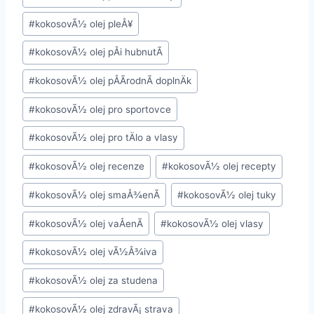
#
kokosovÃ½ olej pleÅ¥
#
kokosovÃ½ olej pÅi hubnutÃ­
#
kokosovÃ½ olej pÅÃ­rodnÃ­ doplnÄk
#
kokosovÃ½ olej pro sportovce
#
kokosovÃ½ olej pro tÄlo a vlasy
#
kokosovÃ½ olej recenze
#
kokosovÃ½ olej recepty
#
kokosovÃ½ olej smaÅ¾enÃ­
#
kokosovÃ½ olej tuky
#
kokosovÃ½ olej vaÅenÃ­
#
kokosovÃ½ olej vlasy
#
kokosovÃ½ olej vÃ½Å¾iva
#
kokosovÃ½ olej za studena
#
kokosovÃ½ olej zdravÃ¡ strava