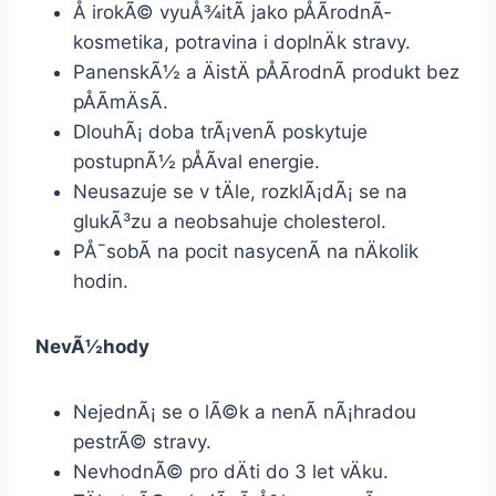
Å irokÃ© vyuÅ¾itÃ­ jako pÅÃ­rodnÃ­
kosmetika, potravina i doplnÄk stravy.
PanenskÃ½ a ÄistÄ pÅÃ­rodnÃ­ produkt bez
pÅÃ­mÄsÃ­.
DlouhÃ¡ doba trÃ¡venÃ­ poskytuje
postupnÃ½ pÅÃ­val energie.
Neusazuje se v tÄle, rozklÃ¡dÃ¡ se na
glukÃ³zu a neobsahuje cholesterol.
PÅ¯sobÃ­ na pocit nasycenÃ­ na nÄkolik
hodin.
NevÃ½hody
NejednÃ¡ se o lÃ©k a nenÃ­ nÃ¡hradou
pestrÃ© stravy.
NevhodnÃ© pro dÄti do 3 let vÄku.