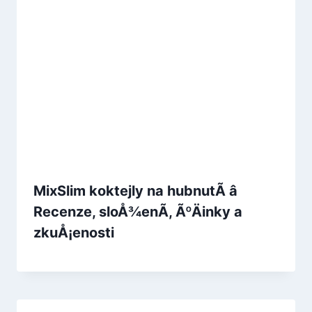
MixSlim koktejly na hubnutÃ­ â
Recenze, sloÅ¾enÃ­, ÃºÄinky a
zkuÅ¡enosti