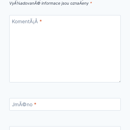
VyÅ¾adovanÃ© informace jsou oznaÄeny
*
KomentÃ¡Å
*
JmÃ©no
*