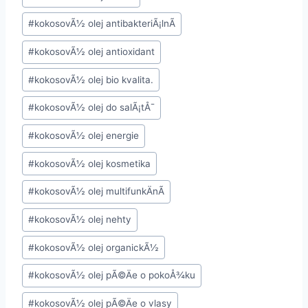
#
kokosovÃ½ olej antibakteriÃ¡lnÃ­
#
kokosovÃ½ olej antioxidant
#
kokosovÃ½ olej bio kvalita.
#
kokosovÃ½ olej do salÃ¡tÅ¯
#
kokosovÃ½ olej energie
#
kokosovÃ½ olej kosmetika
#
kokosovÃ½ olej multifunkÄnÃ­
#
kokosovÃ½ olej nehty
#
kokosovÃ½ olej organickÃ½
#
kokosovÃ½ olej pÃ©Äe o pokoÅ¾ku
#
kokosovÃ½ olej pÃ©Äe o vlasy