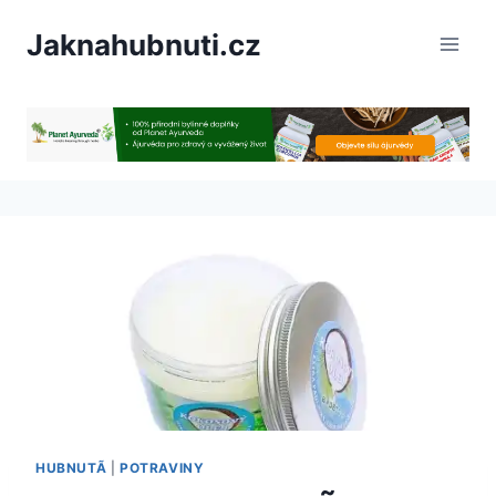
PÅeskoÄit
Jaknahubnuti.cz
na
obsah
HUBNUTÃ­
|
POTRAVINY