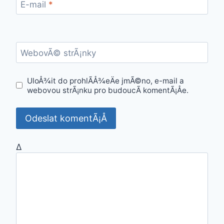
E-mail
*
WebovÃ© strÃ¡nky
UloÅ¾it do prohlÃ­Å¾eÄe jmÃ©no, e-mail a
webovou strÃ¡nku pro budoucÃ­ komentÃ¡Åe.
Δ