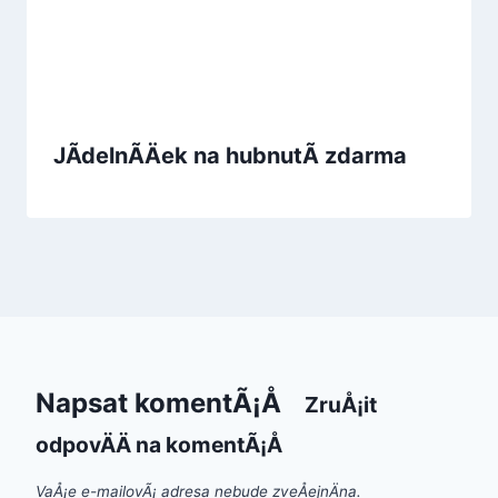
JÃ­delnÃ­Äek na hubnutÃ­ zdarma
Napsat komentÃ¡Å
ZruÅ¡it
odpovÄÄ na komentÃ¡Å
VaÅ¡e e-mailovÃ¡ adresa nebude zveÅejnÄna.