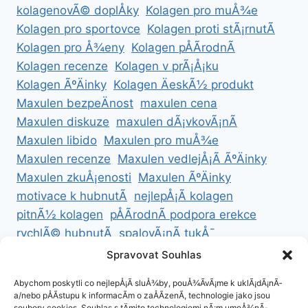
kolagenovÃ© doplÅky
Kolagen pro muÅ¾e
Kolagen pro sportovce
Kolagen proti stÃ¡rnutÃ­
Kolagen pro Å¾eny
Kolagen pÅÃ­rodnÃ­
Kolagen recenze
Kolagen v prÃ¡Å¡ku
Kolagen ÃºÄinky
Kolagen ÄeskÃ½ produkt
Maxulen bezpeÄnost
maxulen cena
Maxulen diskuze
maxulen dÃ¡vkovÃ¡nÃ­
Maxulen libido
Maxulen pro muÅ¾e
Maxulen recenze
Maxulen vedlejÅ¡Ã­ ÃºÄinky
Maxulen zkuÅ¡enosti
Maxulen ÃºÄinky
motivace k hubnutÃ­
nejlepÅ¡Ã­ kolagen
pitnÃ½ kolagen
pÅÃ­rodnÃ­ podpora erekce
rychlÃ© hubnutÃ­
spalovÃ¡nÃ­ tukÅ¯
ZdravÃ© hubnutÃ­
ZdravÃ© recepty na hubnutÃ­
Spravovat Souhlas
zdravÃ½ Å¾ivotnÃ­ styl
Abychom poskytli co nejlepÅ¡Ã­ sluÅ¾by, pouÅ¾Ã­vÃ¡me k uklÃ¡dÃ¡nÃ­
a/nebo pÅÃ­stupu k informacÃ­m o zaÅÃ­zenÃ­, technologie jako jsou
soubory cookies. Souhlas s tÄmito technologiemi nÃ¡m umoÅ¾nÃ­